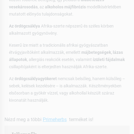
vesekárosodás
, az
alkoholos májfibrózis
modellkísérletében
mutatott előnyös tulajdonságokat.
Az ördögcsáklya
Afrika-szerte népszerű és széles körben
alkalmazott gyógynövény.
Keserű íze miatt a tradicionális afrikai gyógyászatban
étvágyjavítóként alkalmazzák, emellett
májbetegségek, lázas
állapotok
, allergiás reakciók esetén, valamint
ízületi fájdalmak
csillapítójaként is elterjedten használják Afrika-szerte.
Az
ördögcsáklyagyökeret
nemcsak belsőleg, hanem külsőleg –
sebek, kelések kezelésére – is alkalmazzák. Készítményekben
elsősorban a gyökér vízzel, vagy alkohollal készült száraz
kivonatát használják.
Nézd meg a többi
Primeherbs
terméket is!