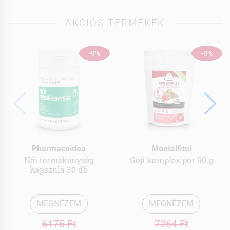
AKCIÓS TERMÉKEK
-9%
-9%
Pharmacoidea
Mentalfitol
Női termékenység
Goji komplex por 90 g
kapszula 30 db
MEGNÉZEM
MEGNÉZEM
6175 Ft
7264 Ft