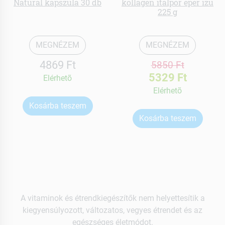
Natural kapszula 30 db
kollagén italpor eper ízű
225 g
MEGNÉZEM
MEGNÉZEM
4869 Ft
5850 Ft
5329 Ft
Elérhetõ
Elérhetõ
Kosárba teszem
Kosárba teszem
A vitaminok és étrendkiegészítők nem helyettesítik a
kiegyensúlyozott, változatos, vegyes étrendet és az
egészséges életmódot.