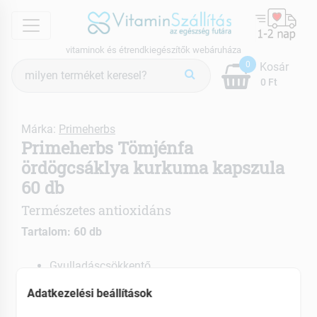
menu
vitaminok és étrendkiegészítők webáruháza
Termék
0
Kosár
keresés
0 Ft
Márka:
Primeherbs
Primeherbs Tömjénfa
ördögcsáklya kurkuma kapszula
60 db
Természetes antioxidáns
Tartalom: 60 db
Gyulladáscsökkentő
Segíti a megfelelő véráramlást
Adatkezelési beállítások
EAN: 5060211084232