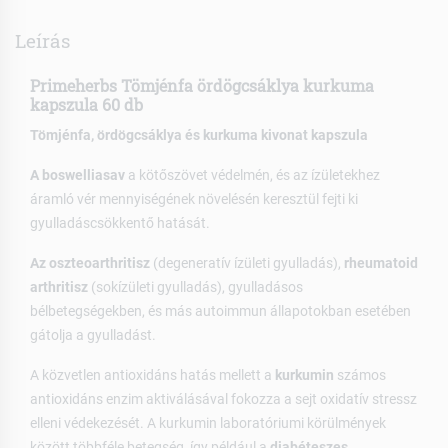
Leírás
Primeherbs Tömjénfa ördögcsáklya kurkuma
kapszula 60 db
Tömjénfa, ördögcsáklya és kurkuma kivonat kapszula
A boswelliasav
a kötőszövet védelmén, és az ízületekhez
áramló vér mennyiségének növelésén keresztül fejti ki
gyulladáscsökkentő hatását.
Az oszteoarthritisz
(degeneratív ízületi gyulladás),
rheumatoid
arthritisz
(sokízületi gyulladás), gyulladásos
bélbetegségekben, és más autoimmun állapotokban esetében
gátolja a gyulladást.
A közvetlen antioxidáns hatás mellett a
kurkumin
számos
antioxidáns enzim aktiválásával fokozza a sejt oxidatív stressz
elleni védekezését. A kurkumin laboratóriumi körülmények
között többféle betegség, így például a
diabéteszes