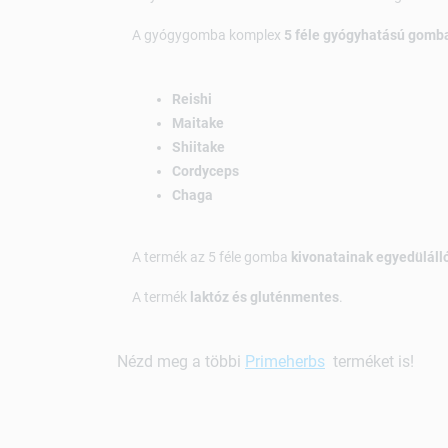
A gyógygomba komplex
5 féle gyógyhatású gomb
Reishi
Maitake
Shiitake
Cordyceps
Chaga
A termék az 5 féle gomba
kivonatainak egyedüláll
A termék
laktóz és gluténmentes
.
Nézd meg a többi
Primeherbs
terméket is!