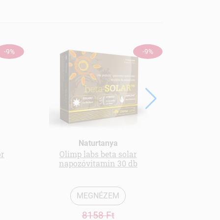
-9%
-9%
Naturtanya
or
Olimp labs beta solar
Menü kender
napozóvitamin 30 db
MEGNÉZEM
8158 Ft