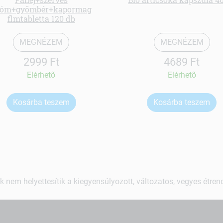
róm+gyömbér+kapormag
flmtabletta 120 db
MEGNÉZEM
MEGNÉZEM
2999 Ft
4689 Ft
Elérhetõ
Elérhetõ
Kosárba teszem
Kosárba teszem
k nem helyettesítik a kiegyensúlyozott, változatos, vegyes étre