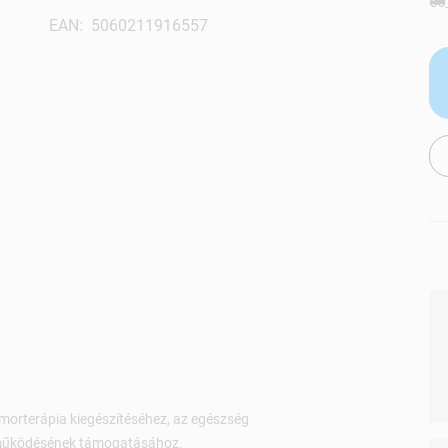
EAN: 5060211916557
morterápia kiegészítéséhez, az egészség
ő működésének támogatásához.