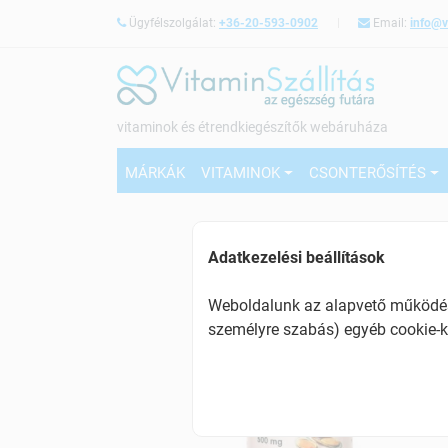
Ügyfélszolgálat:
+36-20-593-0902
Email:
info@v
vitaminok és étrendkiegészítők webáruháza
MÁRKÁK
VITAMINOK
CSONTERŐSÍTÉS
Adatkezelési beállítások
Weboldalunk az alapvető működésh
személyre szabás) egyéb cookie-k