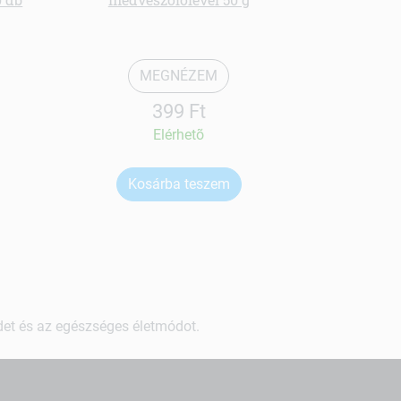
MEGNÉZEM
399 Ft
Elérhetõ
Kosárba teszem
Ko
ndet és az egészséges életmódot.