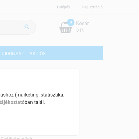
Belépés
Regisztráció
0
Kosár
0 Ft
ÚJDONSÁG
AKCIÓS
079 Ft
% ÁFÁ-val , [51 Ft/db]
shoz (marketing, statisztika,
tájékoztató
ban talál.
szletinformáció:
érhetõ
ennyiben
csütörtök 18:00 óráig rendelsz,
árható kiszállítás augusztus 11, kedd
.