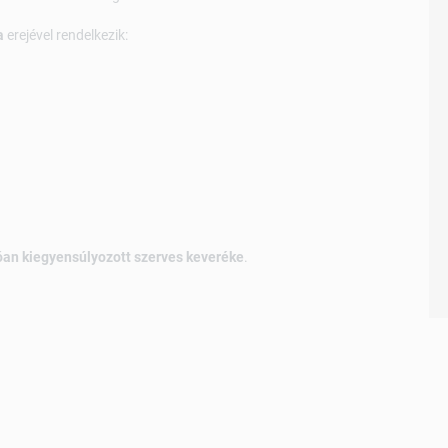
a
erejével rendelkezik:
óan kiegyensúlyozott szerves keveréke
.