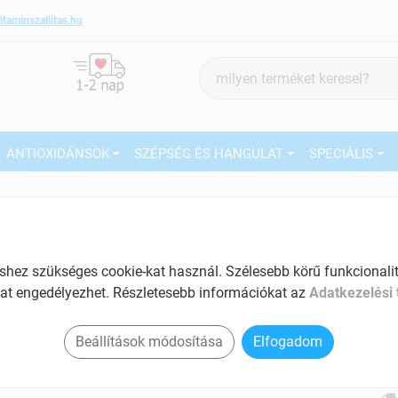
itaminszallitas.hu
Termék
keresés
ANTIOXIDÁNSOK
SZÉPSÉG ÉS HANGULAT
SPECIÁLIS
5
Márka:
Primeherbs
Primeherbs Mushroom komplex
5 gomba kapszula 100 db
27
ez szükséges cookie-kat használ. Szélesebb körű funkcionalitá
Tumorterápia kiegészítéséhez
at engedélyezhet. Részletesebb információkat az
Adatkezelési 
Ké
Tartalom: 100 db
El
Beállítások módosítása
Elfogadom
Immunrendszer erősítő
Am
a v