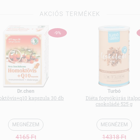
AKCIÓS TERMÉKEK
-9%
Dr.chen
Turbó
ktövis+q10 kapszula 30 db
Diéta fogyókúrás italp
csokoládé 525 g
MEGNÉZEM
MEGNÉZEM
4165 Ft
14318 Ft