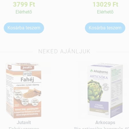
3799 Ft
13029 Ft
Elérhetõ
Elérhetõ
Kosárba teszem
Kosárba teszem
NEKED AJÁNLJUK
Jutavit
Arkocaps
Fahéj+szerves
Bio articsóka kapszula 4