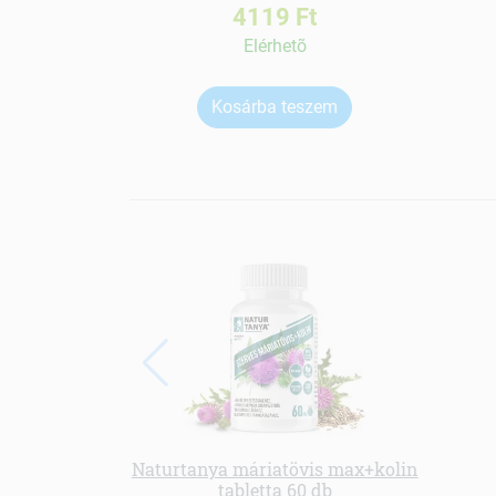
4119 Ft
Elérhetõ
Kosárba teszem
Naturtanya máriatövis max+kolin
tabletta 60 db