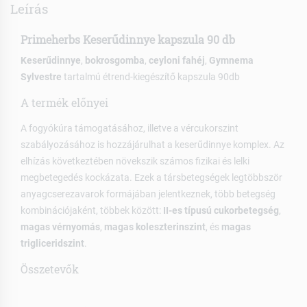
Leírás
Primeherbs Keserűdinnye kapszula 90 db
Keserűdinnye
,
bokrosgomba
,
ceyloni fahéj
,
Gymnema
Sylvestre
tartalmú étrend-kiegészítő kapszula 90db
A termék előnyei
A fogyókúra támogatásához, illetve a vércukorszint
szabályozásához is hozzájárulhat a keserűdinnye komplex. Az
elhízás következtében növekszik számos fizikai és lelki
megbetegedés kockázata. Ezek a társbetegségek legtöbbször
anyagcserezavarok formájában jelentkeznek, több betegség
kombinációjaként, többek között:
II-es típusú cukorbetegség
,
magas vérnyomás
,
magas koleszterinszint
, és
magas
trigliceridszint
.
Összetevők