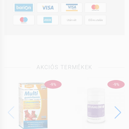
Utánvét
Előre utalás
AKCIÓS TERMÉKEK
-9%
-9%