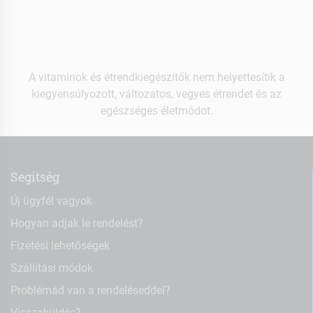
A vitaminok és étrendkiegészítők nem helyettesítik a
kiegyensúlyozott, változatos, vegyes étrendet és az
egészséges életmódot.
Segítség
Új ügyfél vagyok
Hogyan adjak le rendelést?
Fizetési lehetőségek
Szállítási módok
Problémád van a rendeléseddel?
Visszaküldés?