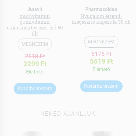
Jutavit
Pharmacoidea
multivitamin
Nyugalom étrend-
gumivitamin
kiegészítő kapszula 30 db
cukormentes eper ízű 50
db
MEGNÉZEM
MEGNÉZEM
6175 Ft
2518 Ft
5619 Ft
2299 Ft
Elérhetõ
Elérhetõ
Kosárba teszem
Kosárba teszem
NEKED AJÁNLJUK