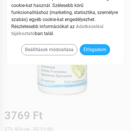
cookie-kat használ. Szélesebb körű
funkcionalitáshoz (marketing, statisztika, személyre
szabás) egyéb cookie-kat engedélyezhet.
Részletesebb információkat az
Adatkezelési
tájékoztató
ban talál.
Beállítások módosítása
Elfogadom
3769 Ft
27% ÁFÁ-val , [42 Ft/db]