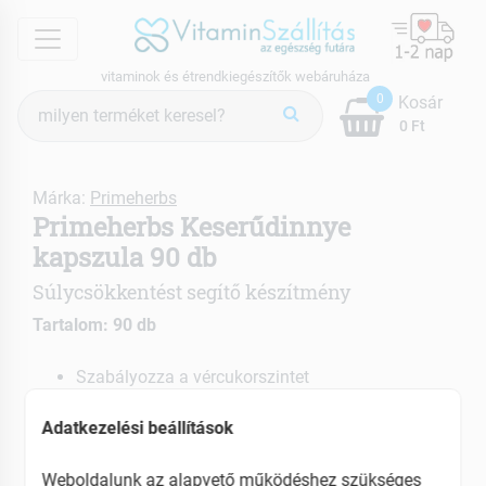
menu
vitaminok és étrendkiegészítők webáruháza
Termék
0
Kosár
keresés
0 Ft
Márka:
Primeherbs
Primeherbs Keserűdinnye
kapszula 90 db
Súlycsökkentést segítő készítmény
Tartalom: 90 db
Szabályozza a vércukorszintet
Hozzájárul a normális vérnyomáshoz
Adatkezelési beállítások
EAN: 5060211894848
Weboldalunk az alapvető működéshez szükséges