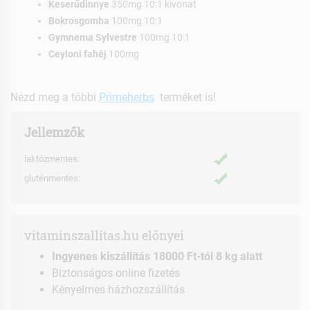
Keserűdinnye
350mg 10:1 kivonat
Bokrosgomba
100mg 10:1
Gymnema Sylvestre
100mg 10:1
Ceyloni fahéj
100mg
Nézd meg a többi
Primeherbs
terméket is!
Jellemzők
laktózmentes:
gluténmentes:
vitaminszallitas.hu előnyei
Ingyenes kiszállítás 18000 Ft-tól 8 kg alatt
Biztonságos online fizetés
Kényelmes házhozszállítás