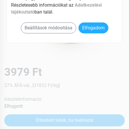
Részletesebb információkat az
Adatkezelési
tájékoztató
ban talál.
Beállítások módosítása
Elfogadom
3979 Ft
27% ÁFÁ-val , [31832 Ft/kg]
Készletinformáció:
Elfogyott
Értesítést kérek, ha beérkezik