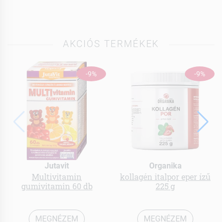
AKCIÓS TERMÉKEK
-9%
-9%
Jutavit
Organika
Multivitamin
kollagén italpor eper ízű
gumivitamin 60 db
225 g
MEGNÉZEM
MEGNÉZEM