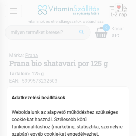
menu
vitaminok és étrendkiegészítők webáruháza
Termék
0
Kosár
keresés
0 Ft
Márka:
Prana
Prana bio shatavari por 125 g
Tartalom: 125 g
EAN: 5999573232503
ÚJ
Adatkezelési beállítások
Weboldalunk az alapvető működéshez szükséges
cookie-kat használ. Szélesebb körű
funkcionalitáshoz (marketing, statisztika, személyre
szabás) egyéb cookie-kat engedélyezhet.