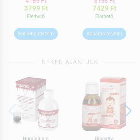
4165 Ft
8158 Ft
3799 Ft
7429 Ft
Elérhetõ
Elérhetõ
Kosárba teszem
Kosárba teszem
NEKED AJÁNLJUK
Huminiqum
Bioextra