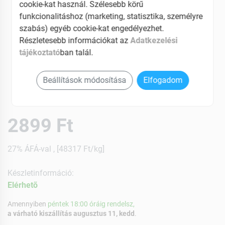
cookie-kat használ. Szélesebb körű
funkcionalitáshoz (marketing, statisztika, személyre
szabás) egyéb cookie-kat engedélyezhet.
Részletesebb információkat az
Adatkezelési
tájékoztató
ban talál.
Beállítások módosítása
Elfogadom
2899 Ft
27% ÁFÁ-val , [48317 Ft/kg]
Készletinformáció:
Elérhetõ
Amennyiben
péntek 18:00 óráig rendelsz,
a várható kiszállítás augusztus 11, kedd
.