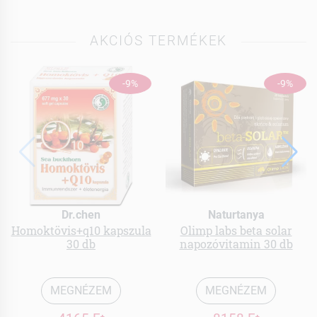
AKCIÓS TERMÉKEK
-9%
-9%
Dr.chen
Naturtanya
Homoktövis+q10 kapszula
Olimp labs beta solar
30 db
napozóvitamin 30 db
MEGNÉZEM
MEGNÉZEM