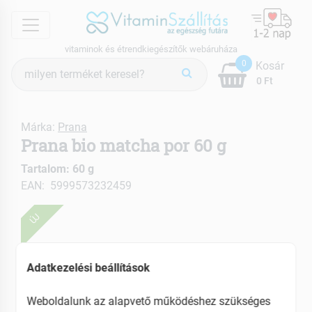
menu
vitaminok és étrendkiegészítők webáruháza
Termék
0
Kosár
keresés
0 Ft
Márka:
Prana
Prana bio matcha por 60 g
Tartalom: 60 g
EAN: 5999573232459
ÚJ
Adatkezelési beállítások
Weboldalunk az alapvető működéshez szükséges