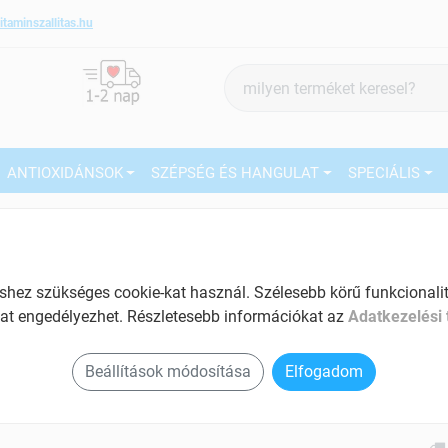
itaminszallitas.hu
Termék
keresés
ANTIOXIDÁNSOK
SZÉPSÉG ÉS HANGULAT
SPECIÁLIS
3
Márka:
Prana
Prana bio astragalus gyökér por
100 g
27
ez szükséges cookie-kat használ. Szélesebb körű funkcionalitá
Tartalom: 100 g
at engedélyezhet. Részletesebb információkat az
Adatkezelési 
Ké
EAN: 5999573231100
El
Beállítások módosítása
Elfogadom
Am
a v