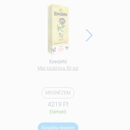
Ezerjófű
Máj tinktúra 50 ml
b-50 vit
MEGNÉZEM
4219 Ft
Elérhetõ
Kosárba teszem
Ko