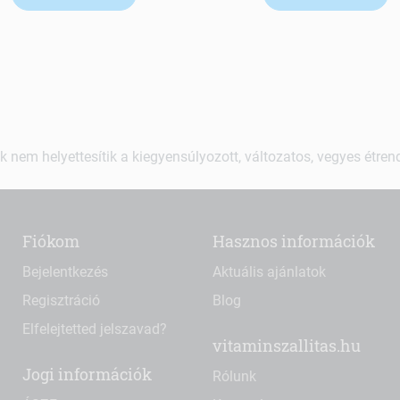
k nem helyettesítik a kiegyensúlyozott, változatos, vegyes étre
Fiókom
Hasznos információk
Bejelentkezés
Aktuális ajánlatok
Regisztráció
Blog
Elfelejtetted jelszavad?
vitaminszallitas.hu
Jogi információk
Rólunk