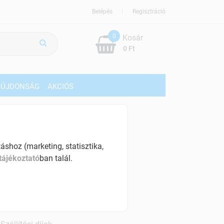
Belépés
Regisztráció
0
Kosár
0 Ft
ÚJDONSÁG
AKCIÓS
679 Ft
% ÁFÁ-val , [36790 Ft/kg]
shoz (marketing, statisztika,
tájékoztató
ban talál.
szletinformáció:
érhetõ
ennyiben
hétfő 18:00 óráig rendelsz,
árható kiszállítás augusztus 12, szerda
.