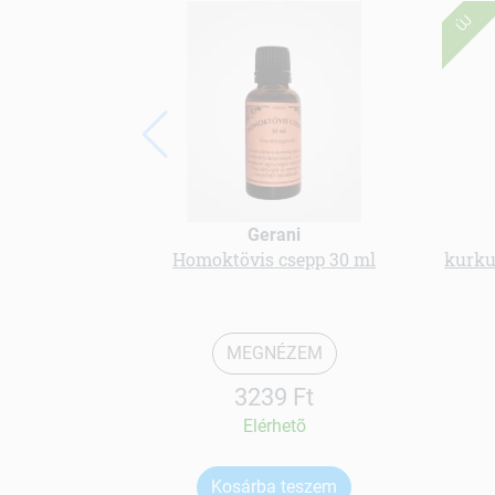
ÚJ
Gerani
Homoktövis csepp 30 ml
kurku
MEGNÉZEM
3239 Ft
Elérhetõ
Kosárba teszem