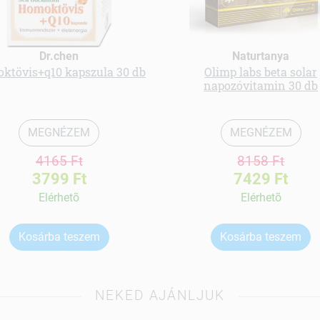
Dr.chen
Naturtanya
ktövis+q10 kapszula 30 db
Olimp labs beta solar
napozóvitamin 30 db
MEGNÉZEM
MEGNÉZEM
4165 Ft
8158 Ft
3799 Ft
7429 Ft
Elérhetõ
Elérhetõ
Kosárba teszem
Kosárba teszem
NEKED AJÁNLJUK