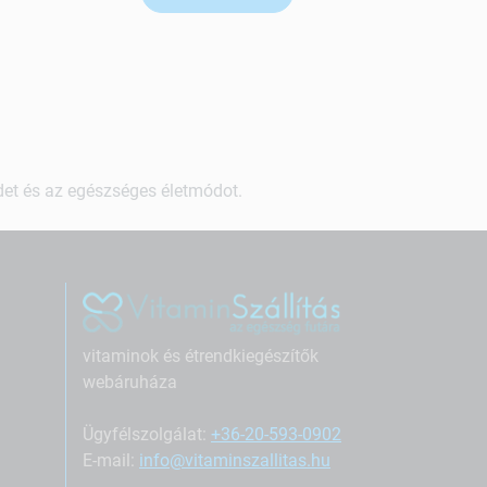
ndet és az egészséges életmódot.
vitaminok és étrendkiegészítők
webáruháza
Ügyfélszolgálat:
+36-20-593-0902
E-mail:
info@vitaminszallitas.hu