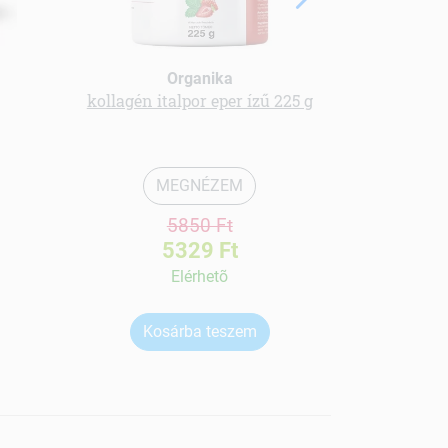
Organika
kollagén italpor eper ízű 225 g
Diéta f
cso
MEGNÉZEM
5850 Ft
5329 Ft
Elérhetõ
Kosárba teszem
Ko