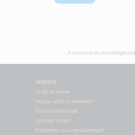
A vitaminok és étrendkiegészítő
Segítség
Új ügyfél vagyok
Hogyan adjak le rendelést?
Fizetési lehetőségek
Szállítási módok
Problémád van a rendeléseddel?