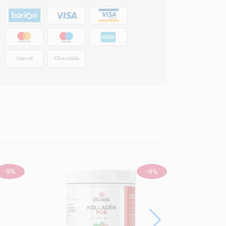
Utánvét
Előre utalás
-9%
-9%