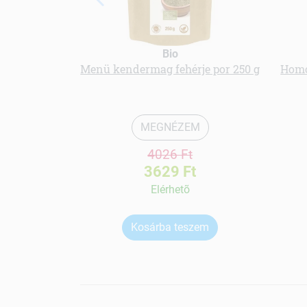
Bio
Menü kendermag fehérje por 250 g
Homo
MEGNÉZEM
4026 Ft
3629 Ft
Elérhetõ
Kosárba teszem