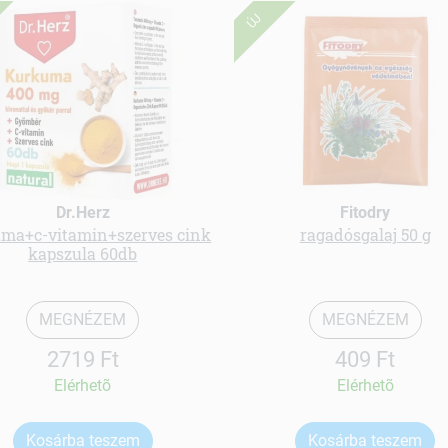
ÚJ
Dr.Herz
Fitodry
ma+c-vitamin+szerves cink
ragadósgalaj 50 g
kapszula 60db
MEGNÉZEM
MEGNÉZEM
2719 Ft
409 Ft
Elérhetõ
Elérhetõ
Kosárba teszem
Kosárba teszem