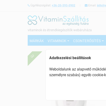
Ügyfélszolgálat:
+36-20-593-0902
Email:
info@v
vitaminok és étrendkiegészítők webáruháza
MÁRKÁK
VITAMINOK
CSONTERŐSÍTÉS
ÚJ
Adatkezelési beállítások
Weboldalunk az alapvető működésh
személyre szabás) egyéb cookie-k