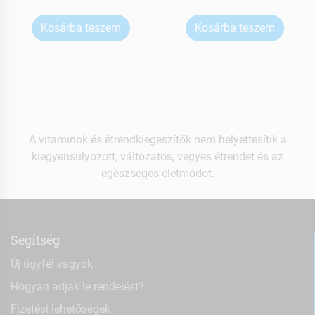
Kosárba teszem
Kosárba teszem
A vitaminok és étrendkiegészítők nem helyettesítik a
kiegyensúlyozott, változatos, vegyes étrendet és az
egészséges életmódot.
Segítség
Új ügyfél vagyok
Hogyan adjak le rendelést?
Fizetési lehetőségek