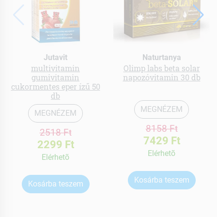
Jutavit
Naturtanya
multivitamin
Olimp labs beta solar
gumivitamin
napozóvitamin 30 db
cukormentes eper ízű 50
db
MEGNÉZEM
MEGNÉZEM
8158 Ft
2518 Ft
7429 Ft
2299 Ft
Elérhetõ
Elérhetõ
Kosárba teszem
Kosárba teszem