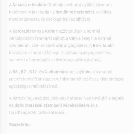
A
Salacia reticulata
(Kothala himbutu) gyökér kivonata
hatékonyan javíthatja az
inzulin rezisztenciát
, a glükóz
metabolizmusát, és csökkentheti az elhízást.
A
Koroszolsav
és a
Króm
hozzájárulnak a normál
vércukorszint fenntartásához, a
Cink
elősegíti a normál
szénhidrát-, zsír- és sav-bázis anyagcserét. A
B6-vitamin
hozzájárul a normál fehérje- és glikogén anyagcseréhez,
valamint a hormonális aktivitás szabályozásához.
A
B6-, B7-, B12- és C-vitaminok
hozzájárulnak a normál
energiatermelő anyagcsere folyamatokhoz és az idegrendszer
egészséges működéséhez.
A termék fogyasztása jótékony hatással van továbbá a
sejtek
oxidatív stresszel szembeni védekezésére
és a
fáradtságérzet csökkentésére.
Összetétel: