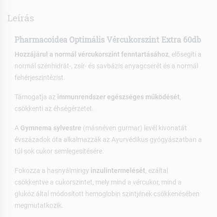
Leírás
Pharmacoidea Optimális Vércukorszint Extra 60db
Hozzájárul a normál vércukorszint fenntartásához
, elősegíti a
normál szénhidrát-, zsír- és savbázis anyagcserét és a normál
fehérjeszintézist.
Támogatja az
immunrendszer egészséges működését
,
csökkenti az éhségérzetet.
A
Gymnema sylvestre
(másnéven gurmar) levél kivonatát
évszázadok óta alkalmazzák az Ayurvédikus gyógyászatban a
túl sok cukor semlegesítésére.
Fokozza a hasnyálmirigy
inzulintermelését
, ezáltal
csökkentve a cukorszintet, mely mind a vércukor, mind a
glukóz által módosított hemoglobin szintjének csökkenésében
megmutatkozik.