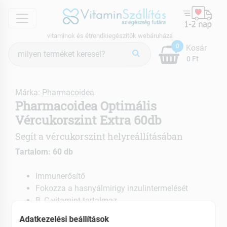
menu
vitaminok és étrendkiegészítők webáruháza
Termék
0
Kosár
keresés
0 Ft
Márka:
Pharmacoidea
Pharmacoidea Optimális
Vércukorszint Extra 60db
Segít a vércukorszint helyreállításában
Tartalom: 60 db
Immunerősítő
Fokozza a hasnyálmirigy inzulintermelését
B, C-vitamint tartalmaz
Adatkezelési beállítások
EAN: 5999885435104