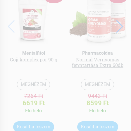
Mentalfitol
Pharmacoidea
Goji komplex por 90 g
Normál Vérnyomás
fenntartása Extra 60db
MEGNÉZEM
MEGNÉZEM
7264 Ft
9443 Ft
6619 Ft
8599 Ft
Elérhetõ
Elérhetõ
Kosárba teszem
Kosárba teszem