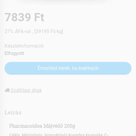
7839 Ft
27% ÁFÁ-val , [39195 Ft/kg]
Készletinformáció:
Elfogyott
Értesítést kérek, ha beérkezik
Szállítási díjak
Leírás
Pharmacoidea Májvédő 200g
Cékla, Máriatövis, Homoktövis komplex keveréke C-