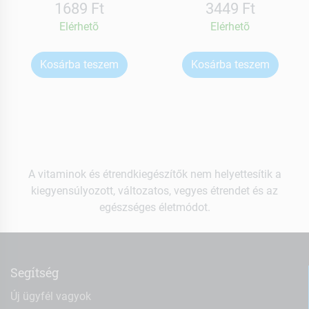
1689 Ft
3449 Ft
Elérhetõ
Elérhetõ
Kosárba teszem
Kosárba teszem
A vitaminok és étrendkiegészítők nem helyettesítik a
kiegyensúlyozott, változatos, vegyes étrendet és az
egészséges életmódot.
Segítség
Új ügyfél vagyok