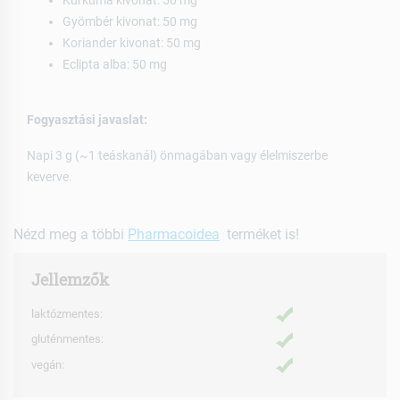
Kurkuma kivonat: 50 mg
Gyömbér kivonat: 50 mg
Koriander kivonat: 50 mg
Eclipta alba: 50 mg
Fogyasztási javaslat:
Napi 3 g (~1 teáskanál) önmagában vagy élelmiszerbe
keverve.
Nézd meg a többi
Pharmacoidea
terméket is!
Jellemzők
laktózmentes:
gluténmentes:
vegán: