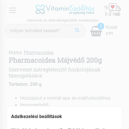
menu
vitaminok és étrendkiegészítők webáruháza
Termék
0
Kosár
keresés
0 Ft
Márka:
Pharmacoidea
Pharmacoidea Májvédő 200g
Szervezet méregtelenítő funkciójának
támogatására
Tartalom: 200 g
Hozzájárul a normál epe- és májfunkciókhoz
Immunerősítő
Energetizáló hatású
Adatkezelési beállítások
EAN: 5999885435111