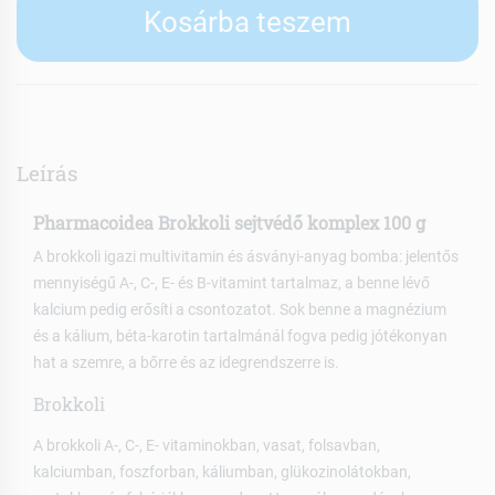
Kosárba teszem
Leírás
Pharmacoidea Brokkoli sejtvédő komplex 100 g
A brokkoli igazi multivitamin és ásványi-anyag bomba: jelentős
mennyiségű A-, C-, E- és B-vitamint tartalmaz, a benne lévő
kalcium pedig erősíti a csontozatot. Sok benne a magnézium
és a kálium, béta-karotin tartalmánál fogva pedig jótékonyan
hat a szemre, a bőrre és az idegrendszerre is.
Brokkoli
A brokkoli A-, C-, E- vitaminokban, vasat, folsavban,
kalciumban, foszforban, káliumban, glükozinolátokban,