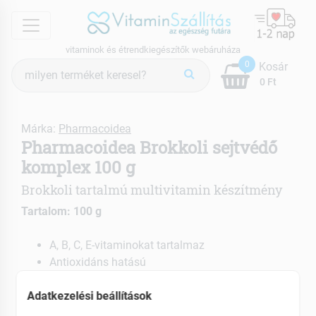
menu
vitaminok és étrendkiegészítők webáruháza
Termék
0
Kosár
keresés
0 Ft
Márka:
Pharmacoidea
Pharmacoidea Brokkoli sejtvédő
komplex 100 g
Brokkoli tartalmú multivitamin készítmény
Tartalom: 100 g
A, B, C, E-vitaminokat tartalmaz
Antioxidáns hatású
Gyulladáscsökkentő
Adatkezelési beállítások
EAN: 5999885435661