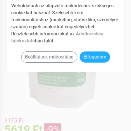
Weboldalunk az alapvető működéshez szükséges
-9%
cookie-kat használ. Szélesebb körű
funkcionalitáshoz (marketing, statisztika, személyre
szabás) egyéb cookie-kat engedélyezhet.
Részletesebb információkat az
Adatkezelési
tájékoztató
ban talál.
Beállítások módosítása
Elfogadom
6175 Ft
5619 Ft
-9%