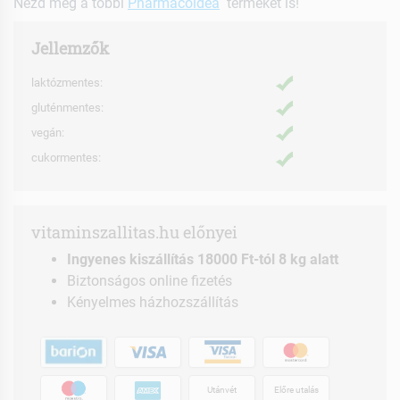
Nézd meg a többi
Pharmacoidea
terméket is!
Jellemzők
laktózmentes:
gluténmentes:
vegán:
cukormentes:
vitaminszallitas.hu előnyei
Ingyenes kiszállítás 18000 Ft-tól 8 kg alatt
Biztonságos online fizetés
Kényelmes házhozszállítás
Utánvét
Előre utalás