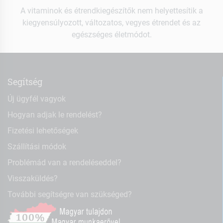
A vitaminok és étrendkiegészítők nem helyettesítik a
kiegyensúlyozott, változatos, vegyes étrendet és az
egészséges életmódot.
Segítség
Új ügyfél vagyok
Hogyan adjak le rendelést?
Fizetési lehetőségek
Szállítási módok
Problémád van a rendeléseddel?
Visszaküldés?
További segítségre van szükséged?