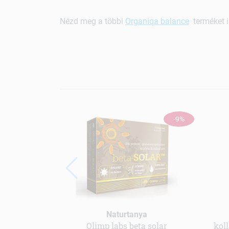
Nézd meg a többi
Organiqa balance
terméket i
-9%
Naturtanya
Olimp labs beta solar
koll