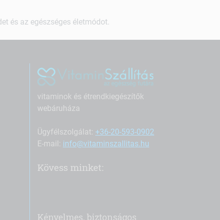
ndet és az egészséges életmódot.
vitaminok és étrendkiegészítők
webáruháza
Ügyfélszolgálat:
+36-20-593-0902
E-mail:
info@vitaminszallitas.hu
Kövess minket:
Kényelmes, biztonságos