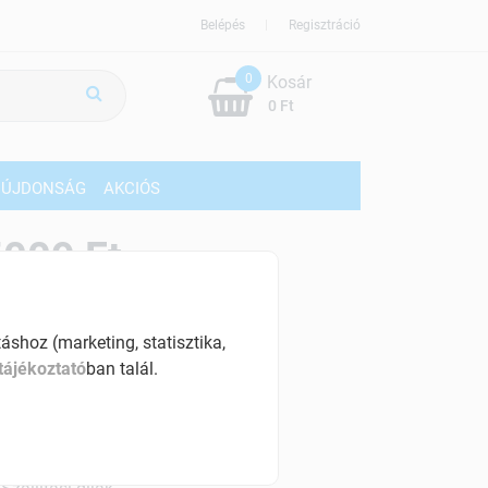
Belépés
Regisztráció
0
Kosár
0 Ft
ÚJDONSÁG
AKCIÓS
009 Ft
% ÁFÁ-val , [83 Ft/db]
shoz (marketing, statisztika,
szletinformáció:
tájékoztató
ban talál.
érhetõ
ennyiben
hétfő 18:00 óráig rendelsz,
árható kiszállítás augusztus 12, szerda
.