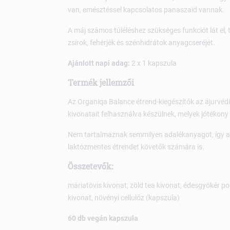
van, emésztéssel kapcsolatos panaszaid vannak.
A máj számos túléléshez szükséges funkciót lát el, t
zsírok, fehérjék és szénhidrátok anyagcseréjét.
Ajánlott napi adag:
2 x 1 kapszula
Termék jellemzői
Az Organiqa Balance étrend-kiegészítők az ájurvéd
kivonatait felhasználva készülnek, melyek jótékony
Nem tartalmaznak semmilyen adalékanyagot, így alk
laktózmentes étrendet követők számára is.
Összetevők:
máriatövis kivonat, zöld tea kivonat, édesgyökér p
kivonat, növényi cellulóz (kapszula)
60 db vegán kapszula