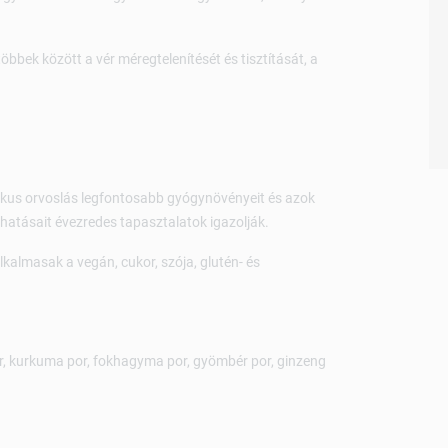
öbbek között a vér méregtelenítését és tisztítását, a
ikus orvoslás legfontosabb gyógynövényeit és azok
 hatásait évezredes tapasztalatok igazolják.
almasak a vegán, cukor, szója, glutén- és
or, kurkuma por, fokhagyma por, gyömbér por, ginzeng