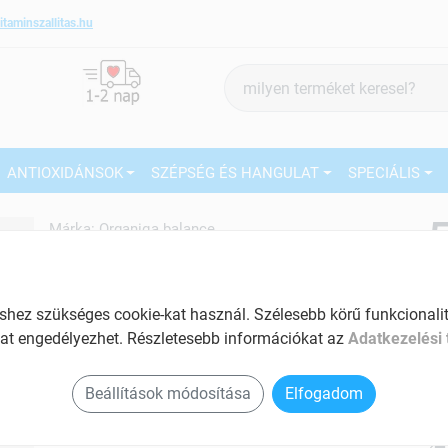
itaminszallitas.hu
Termék
keresés
ANTIOXIDÁNSOK
SZÉPSÉG ÉS HANGULAT
SPECIÁLIS
5
Márka:
Organiqa balance
Organiqa balance májtisztítás
kapszula 500mg 60 db
27
Tartalom: 60 db
ez szükséges cookie-kat használ. Szélesebb körű funkcionalitá
Ké
EAN: 5999885147687
at engedélyezhet. Részletesebb információkat az
Adatkezelési 
El
Am
Beállítások módosítása
Elfogadom
a v