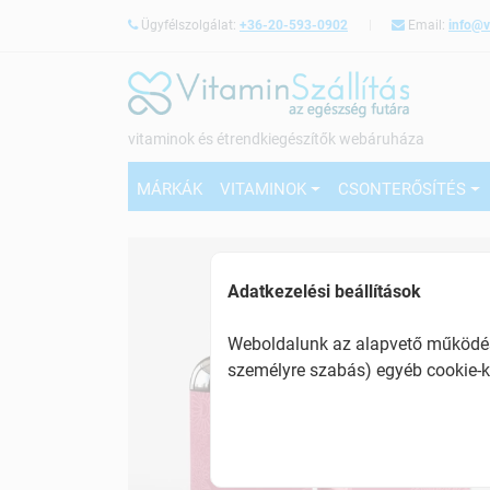
Ügyfélszolgálat:
+36-20-593-0902
Email:
info@v
vitaminok és étrendkiegészítők webáruháza
MÁRKÁK
VITAMINOK
CSONTERŐSÍTÉS
Adatkezelési beállítások
Weboldalunk az alapvető működésh
személyre szabás) egyéb cookie-k