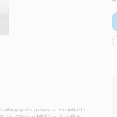
isztítás gyógynövényes kapszulát neked ajánljuk, ha
gyszert szedsz vagy alkoholt fogyasztasz, túlsúlyod