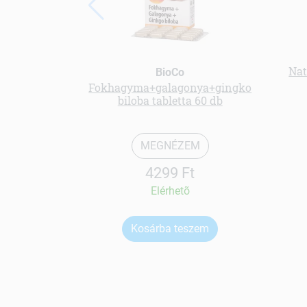
Nat
BioCo
Fokhagyma+galagonya+gingko
biloba tabletta 60 db
MEGNÉZEM
4299 Ft
Elérhetõ
Kosárba teszem