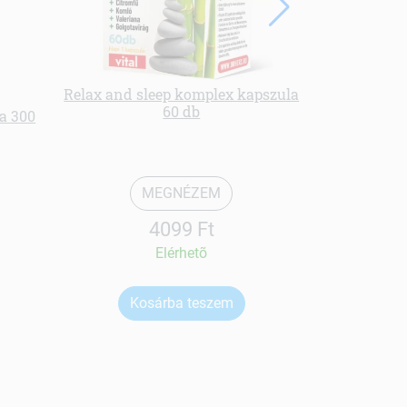
Relax and sleep komplex kapszula
60 db
a 300
Pajzsmirig
MEGNÉZEM
4099 Ft
Elérhetõ
Kosárba teszem
Ko