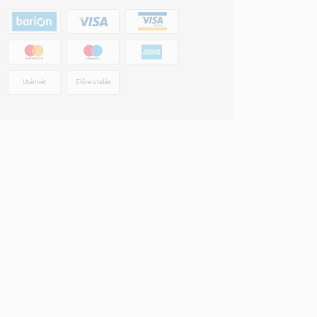
Utánvét
Előre utalás