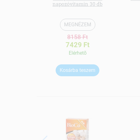
napozóvitamin 30 db
MEGNÉZEM
8158 Ft
7429 Ft
Elérhetõ
Kosárba teszem