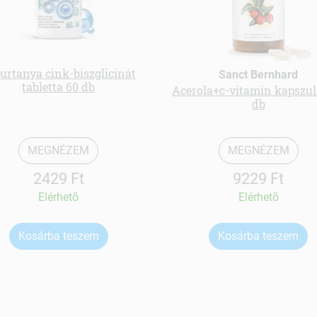
urtanya cink-biszglicinát
Sanct Bernhard
tabletta 60 db
Acerola+c-vitamin kapszul
db
MEGNÉZEM
MEGNÉZEM
2429 Ft
9229 Ft
Elérhetõ
Elérhetõ
Kosárba teszem
Kosárba teszem