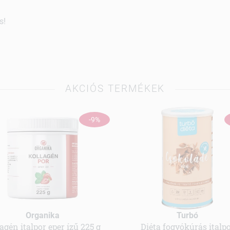
s!
AKCIÓS TERMÉKEK
-9%
Organika
Turbó
agén italpor eper ízű 225 g
Diéta fogyókúrás italp