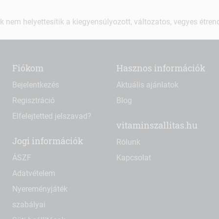
k nem helyettesítik a kiegyensúlyozott, változatos, vegyes étre
Fiókom
Hasznos információk
Bejelentkezés
Aktuális ajánlatok
Regisztráció
Blog
Elfelejtetted jelszavad?
vitaminszallitas.hu
Jogi információk
Rólunk
ÁSZF
Kapcsolat
Adatvételem
Nyereményjáték
szabályai