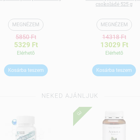
csokoládé 525 g
MEGNÉZEM
MEGNÉZEM
5850 Ft
14318 Ft
5329 Ft
13029 Ft
Elérhetõ
Elérhetõ
Kosárba teszem
Kosárba teszem
NEKED AJÁNLJUK
ÚJ