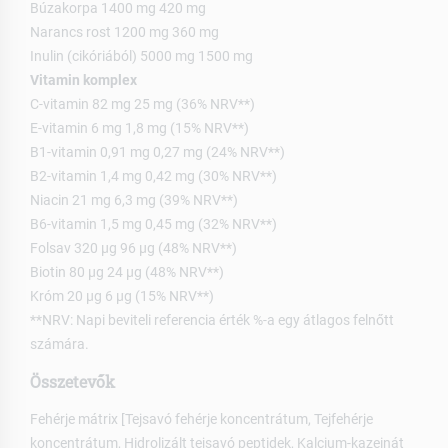
Búzakorpa 1400 mg 420 mg
Narancs rost 1200 mg 360 mg
Inulin (cikóriából) 5000 mg 1500 mg
Vitamin komplex
C-vitamin 82 mg 25 mg (36% NRV**)
E-vitamin 6 mg 1,8 mg (15% NRV**)
B1-vitamin 0,91 mg 0,27 mg (24% NRV**)
B2-vitamin 1,4 mg 0,42 mg (30% NRV**)
Niacin 21 mg 6,3 mg (39% NRV**)
B6-vitamin 1,5 mg 0,45 mg (32% NRV**)
Folsav 320 µg 96 µg (48% NRV**)
Biotin 80 µg 24 µg (48% NRV**)
Króm 20 µg 6 µg (15% NRV**)
**NRV: Napi beviteli referencia érték %-a egy átlagos felnőtt
számára.
Összetevők
Fehérje mátrix [Tejsavó fehérje koncentrátum, Tejfehérje
koncentrátum, Hidrolizált tejsavó peptidek, Kalcium-kazeinát