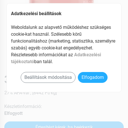
Adatkezelési beállítások
Weboldalunk az alapvető működéshez szükséges
cookie-kat használ. Szélesebb körű
funkcionalitáshoz (marketing, statisztika, személyre
szabás) egyéb cookie-kat engedélyezhet.
Részletesebb információkat az
Adatkezelési
tájékoztató
ban talál.
3799 Ft
Beállítások módosítása
Elfogadom
27% ÁFÁ-val , [8442 Ft/kg]
Készletinformáció:
Elfogyott
Értesítést kérek, ha beérkezik