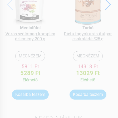
Mentalfitol
Turbó
Vörös szőlőmag komplex
Diéta fogyókúrás italpor
őrlemény 200 g
csokoládé 525 g
MEGNÉZEM
MEGNÉZEM
5811 Ft
14318 Ft
5289 Ft
13029 Ft
Elérhetõ
Elérhetõ
Kosárba teszem
Kosárba teszem