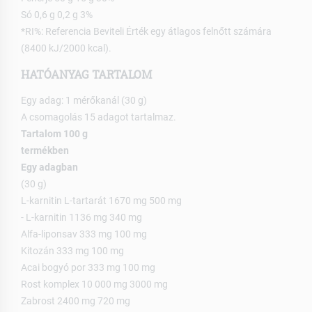
Só 0,6 g 0,2 g 3%
*RI%: Referencia Beviteli Érték egy átlagos felnőtt számára
(8400 kJ/2000 kcal).
HATÓANYAG TARTALOM
Egy adag: 1 mérőkanál (30 g)
A csomagolás 15 adagot tartalmaz.
Tartalom 100 g
termékben
Egy adagban
(30 g)
L-karnitin L-tartarát 1670 mg 500 mg
- L-karnitin 1136 mg 340 mg
Alfa-liponsav 333 mg 100 mg
Kitozán 333 mg 100 mg
Acai bogyó por 333 mg 100 mg
Rost komplex 10 000 mg 3000 mg
Zabrost 2400 mg 720 mg