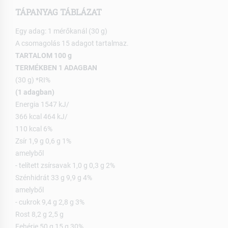
TÁPANYAG TÁBLÁZAT
Egy adag: 1 mérőkanál (30 g)
A csomagolás 15 adagot tartalmaz.
TARTALOM 100 g
TERMÉKBEN 1 ADAGBAN
(30 g) *RI%
(1 adagban)
Energia 1547 kJ/
366 kcal 464 kJ/
110 kcal 6%
Zsír 1,9 g 0,6 g 1%
amelyből
- telített zsírsavak 1,0 g 0,3 g 2%
Szénhidrát 33 g 9,9 g 4%
amelyből
- cukrok 9,4 g 2,8 g 3%
Rost 8,2 g 2,5 g
Fehérje 50 g 15 g 30%