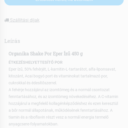
Szállítási díjak
Leírás
Organika Shake Por Eper Ízű 450 g
ÉTKEZÉSHELYETTESÍTŐ POR
Eper ízű, 50% fehérjét, L-karnitin-L-tartarátot, alfa-liponsavat,
kitozánt, Acai bogyó port és vitaminokat tartalmazó por,
cukrokkal és édesítőszerrel.
A fehérje hozzájárul az izomtömeg és a normál csontozat
fenntartásához, és az izomtömeg növekedéséhez. A C-vitamin
hozzájárul a megfelelő kollagénképződéshez és ezen keresztül
a bőr normál állapotának, működésének fenntartásához. A
tiamin és a riboflavin részt vesz a normál energia termelő
anyagcsere-folyamatokban.