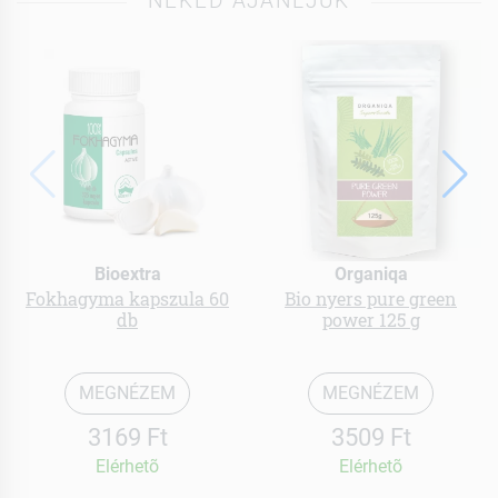
NEKED AJÁNLJUK
Bioextra
Organiqa
Fokhagyma kapszula 60
Bio nyers pure green
db
power 125 g
MEGNÉZEM
MEGNÉZEM
3169 Ft
3509 Ft
Elérhetõ
Elérhetõ