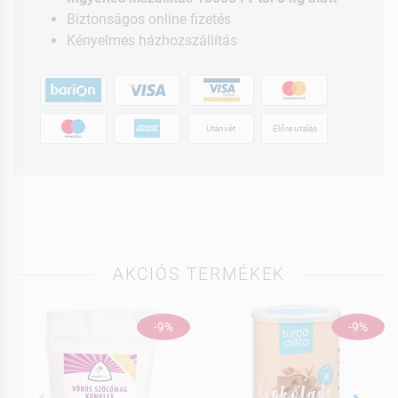
Biztonságos online fizetés
Kényelmes házhozszállítás
Utánvét
Előre utalás
AKCIÓS TERMÉKEK
-9%
-9%