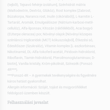
(tejből), Tejsavó fehérje izolátum], Szénhidrát mátrix
(Maltodextrin, Dextróz, Glükóz), Rost komplex [Zabrost,
Búzakorpa, Narancs rost, Inulin (cikóriából)], L-karnitin L-
Tartarát, Aromák, Emulgeálószer (Nátrium-karboxi-metil-
cellulóz), Alfa-liponsav, Kitozán (rákfélékből), Acai bogyó
(EUterpe oleracea) por, Növényi olajok [Növényi közepes
szénláncú trigliceridek (MCT) kókuszolajból], Étkezési só,
Édesítőszer (Szukralóz), Vitamin komplex [L-aszkorbinsav,
Nikotinamid, DL-Alfa-tokoferil-acetát, Piridoxin-hidroklorid,
Riboflavin, Tiamin-hidroklorid, Pteroilmonoglutaminsav, D-
biotin], Vanília kristály, Króm-pikolinát, Színezék (Ponszó
4R***).
***Ponszó 4R – A gyermekek tevékenységére és figyelmére
káros hatást gyakorolhat.
Allergén információ: Szóját, tojást és mogyoróféléket
feldolgozó üzemben készült.
Felhasználási javaslat