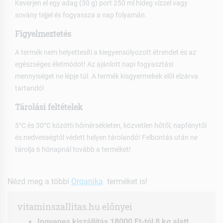
Keverjen el egy adag (30 g) port 250 ml hideg vízzel vagy
sovány tejjel és fogyassza a nap folyamán.
Figyelmeztetés
A termék nem helyettesíti a kiegyensúlyozott étrendet és az
egészséges életmódot! Az ajánlott napi fogyasztási
mennyiséget ne lépje túl. A termék kisgyermekek elől elzárva
tartandó!
Tárolási feltételek
5°C és 30°C közötti hőmérsékleten, közvetlen hőtől, napfénytől
és nedvességtől védett helyen tárolandó! Felbontás után ne
tárolja 6 hónapnál tovább a terméket!
Nézd meg a többi
Organika
terméket is!
vitaminszallitas.hu előnyei
Ingyenes kiszállítás 18000 Ft-tól 8 kg alatt