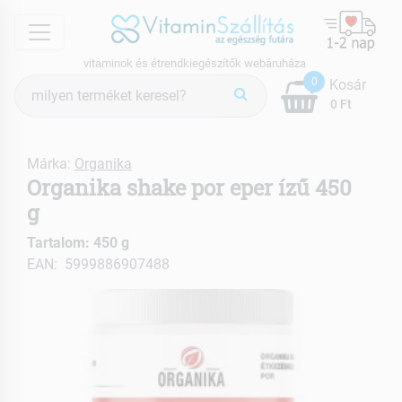
menu
vitaminok és étrendkiegészítők webáruháza
Termék
0
Kosár
keresés
0 Ft
Márka:
Organika
Organika shake por eper ízű 450
g
Tartalom: 450 g
EAN: 5999886907488