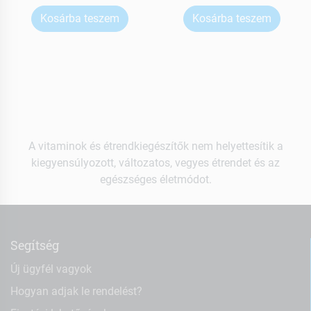
Kosárba teszem
Kosárba teszem
A vitaminok és étrendkiegészítők nem helyettesítik a
kiegyensúlyozott, változatos, vegyes étrendet és az
egészséges életmódot.
Segítség
Új ügyfél vagyok
Hogyan adjak le rendelést?