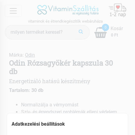
menu
vitaminok és étrendkiegészítők webáruháza
Termék
0
Kosár
keresés
0 Ft
Márka:
Odin
Odin Rózsagyökér kapszula 30
db
Energetizáló hatású készítmény
Tartalom: 30 db
Normalizálja a vérnyomást
Szív- és érrendszeri problémák elleni védelem
Erős antioxidáns hatású
Adatkezelési beállítások
EAN: 5999881111095