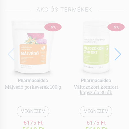
AKCIÓS TERMÉKEK
-9%
-9%
Pharmacoidea
Pharmacoidea
Májvédő porkeverék 100 g
Változókori komfort
kapszula 30 db
MEGNÉZEM
MEGNÉZEM
6175 Ft
6175 Ft