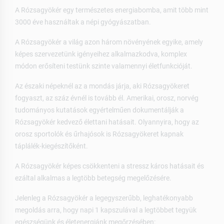
A Rózsagyökér
egy természetes energiabomba, amit több mint
3000 éve használtak a népi gyógyászatban.
A Rózsagyökér a világ azon három növényének egyike, amely
képes szervezetünk igényeihez alkalmazkodva, komplex
módon erősíteni testünk szinte valamennyi életfunkcióját.
Az északi népeknél az a mondás járja, aki Rózsagyökeret
fogyaszt, az száz évnél is tovább él. Amerikai, orosz, norvég
tudományos kutatások egyértelműen dokumentálják a
Rózsagyökér kedvező élettani hatásait. Olyannyira, hogy az
orosz sportolók és űrhajósok is Rózsagyökeret kapnak
táplálék-kiegészítőként.
A Rózsagyökér képes csökkenteni a stressz káros hatásait és
ezáltal alkalmas a legtöbb betegség megelőzésére.
Jelenleg a Rózsagyökér a legegyszerűbb, leghatékonyabb
megoldás arra, hogy napi 1 kapszulával a legtöbbet tegyük
egészségünk és életenergiánk megőrzésében: