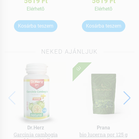
5619 Ft
5619 Ft
Elérhetõ
Elérhetõ
Kosárba teszem
Kosárba teszem
NEKED AJÁNLJUK
ÚJ
Dr.Herz
Prana
Garcinia cambogia
bio lucerna por 125 g