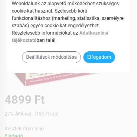
Weboldalunk az alapvető működéshez szükséges
cookie-kat használ. Szélesebb körű
funkcionalitáshoz (marketing, statisztika, személyre
szabás) egyéb cookie-kat engedélyezhet.
Részletesebb információkat az
Adatkezelési
tájékoztató
ban talál.
Beállítások módosítása
Elfogadom
4899 Ft
27% ÁFÁ-val , [163 Ft/db]
Készletinformáció:
Elérhetõ