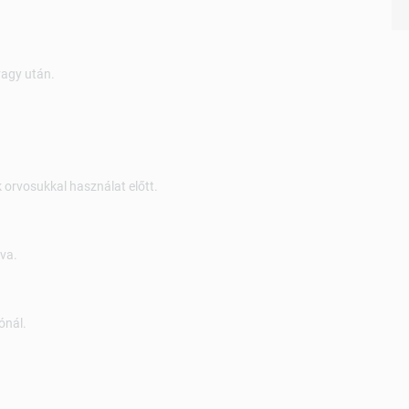
vagy után.
 orvosukkal használat előtt.
rva.
ónál.