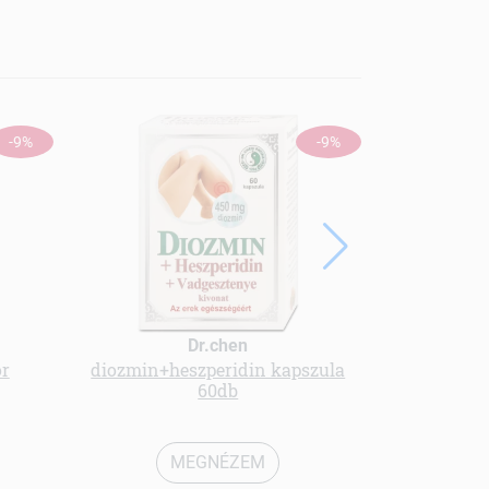
-9%
-9%
Dr.chen
or
diozmin+heszperidin kapszula
Olimp
60db
napoz
MEGNÉZEM