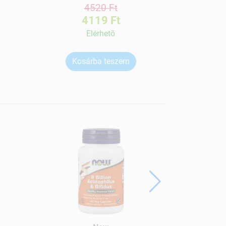
4520 Ft
4119 Ft
Elérhetõ
Kosárba teszem
Ko