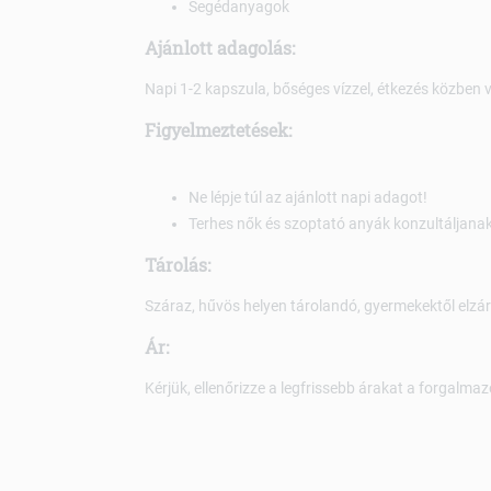
Segédanyagok
Ajánlott adagolás:
Napi 1-2 kapszula, bőséges vízzel, étkezés közben 
Figyelmeztetések:
Ne lépje túl az ajánlott napi adagot!
Terhes nők és szoptató anyák konzultáljanak
Tárolás:
Száraz, hűvös helyen tárolandó, gyermekektől elzá
Ár:
Kérjük, ellenőrizze a legfrissebb árakat a forgalmaz