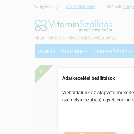
Ügyfélszolgálat:
+36-20-593-0902
Email:
info@v
vitaminok és étrendkiegészítők webáruháza
MÁRKÁK
VITAMINOK
CSONTERŐSÍTÉS
ÚJ
Adatkezelési beállítások
Weboldalunk az alapvető működésh
személyre szabás) egyéb cookie-k