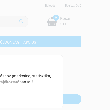
Belépés
Regisztráció
0
Kosár
0 Ft
ÚJDONSÁG
AKCIÓS
569 Ft
% ÁFÁ-val , [66 Ft/db]
shoz (marketing, statisztika,
szletinformáció:
tájékoztató
ban talál.
fogyott
Értesítést kérek, ha beérkezik