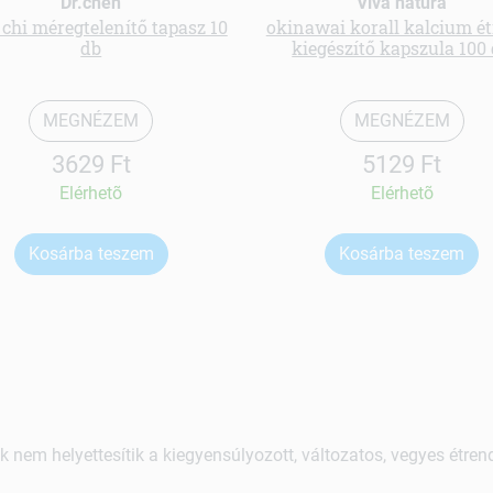
Dr.chen
Viva natura
chi méregtelenítő tapasz 10
okinawai korall kalcium é
db
kiegészítő kapszula 100
MEGNÉZEM
MEGNÉZEM
3629 Ft
5129 Ft
Elérhetõ
Elérhetõ
Kosárba teszem
Kosárba teszem
k nem helyettesítik a kiegyensúlyozott, változatos, vegyes étre