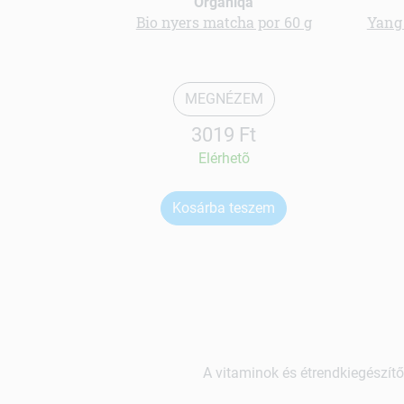
Organiqa
Bio nyers matcha por 60 g
Yang 
MEGNÉZEM
3019 Ft
Elérhetõ
Kosárba teszem
A vitaminok és étrendkiegészítő