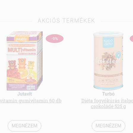
AKCIÓS TERMÉKEK
-9%
Jutavit
Turbó
vitamin gumivitamin 60 db
Diéta fogyókúrás italp
csokoládé 525 g
MEGNÉZEM
MEGNÉZEM