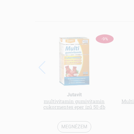
-9%
Jutavit
multivitamin gumivitamin
Multi
cukormentes eper ízű 50 db
MEGNÉZEM