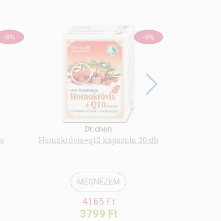
-9%
-9%
Dr.chen
or
Homoktövis+q10 kapszula 30 db
kollagén i
MEGNÉZEM
4165 Ft
3799 Ft