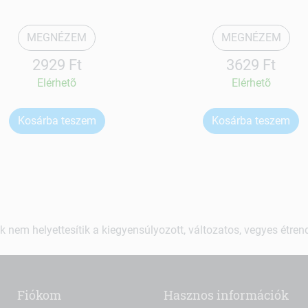
MEGNÉZEM
MEGNÉZEM
2929 Ft
3629 Ft
Elérhetõ
Elérhetõ
Kosárba teszem
Kosárba teszem
k nem helyettesítik a kiegyensúlyozott, változatos, vegyes étre
Fiókom
Hasznos információk