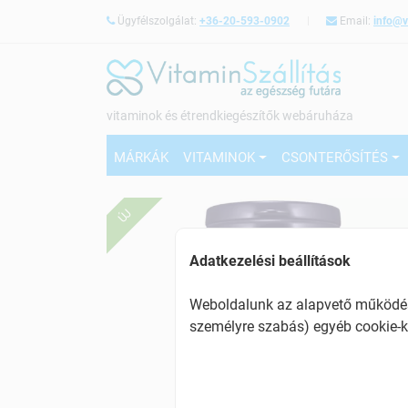
Ügyfélszolgálat:
+36-20-593-0902
Email:
info@v
vitaminok és étrendkiegészítők webáruháza
MÁRKÁK
VITAMINOK
CSONTERŐSÍTÉS
ÚJ
Adatkezelési beállítások
Weboldalunk az alapvető működésh
személyre szabás) egyéb cookie-k