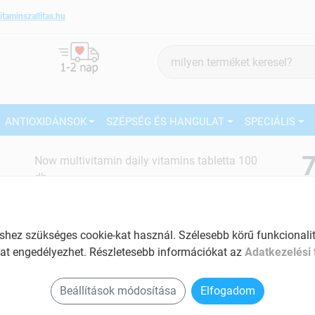
itaminszallitas.hu
Termék
keresés
ANTIOXIDÁNSOK
SZÉPSÉG ÉS HANGULAT
SPECIÁLIS
7
Now multivitamin daily vitamins tabletta 100
db
Tartalom: 100 db
27
EAN: 733739037701
Ké
ez szükséges cookie-kat használ. Szélesebb körű funkcionalitá
El
at engedélyezhet. Részletesebb információkat az
Adatkezelési 
Am
a v
Beállítások módosítása
Elfogadom