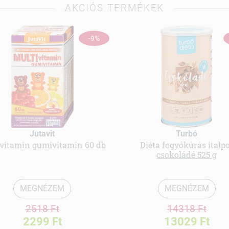
AKCIÓS TERMÉKEK
-9%
Jutavit
Turbó
vitamin gumivitamin 60 db
Diéta fogyókúrás italp
csokoládé 525 g
MEGNÉZEM
MEGNÉZEM
2518 Ft
14318 Ft
2299 Ft
13029 Ft