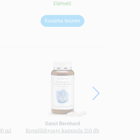
Elérhetõ
Kosárba teszem
Ko
Sanct Bernhard
50 ml
Kovaföld+ca+c kapszula 210 db
Prémium zab