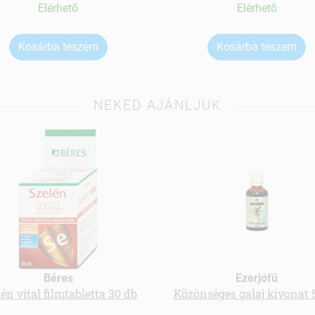
Elérhetõ
Elérhetõ
Kosárba teszem
Kosárba teszem
NEKED AJÁNLJUK
Béres
Ezerjófű
én vital filmtabletta 30 db
Közönséges galaj kivonat 