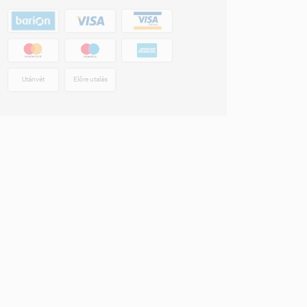
Utánvét
Előre utalás