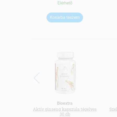
Elérhetõ
Kosárba teszem
Bioextra
Aktív ginseng kapszula tégelyes
Szel
30 db