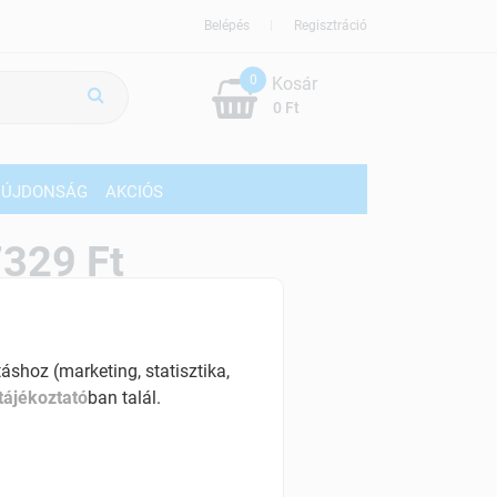
Belépés
Regisztráció
0
Kosár
0 Ft
ÚJDONSÁG
AKCIÓS
329 Ft
% ÁFÁ-val , [73 Ft/db]
szletinformáció:
shoz (marketing, statisztika,
érhetõ
tájékoztató
ban talál.
ennyiben
hétfő 18:00 óráig rendelsz,
árható kiszállítás augusztus 12, szerda
.