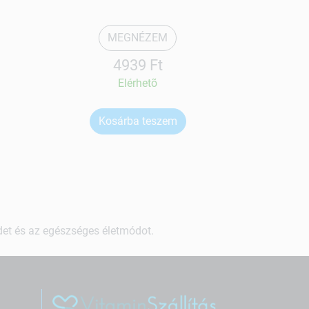
MEGNÉZEM
4939 Ft
Elérhetõ
Kosárba teszem
Ko
ndet és az egészséges életmódot.