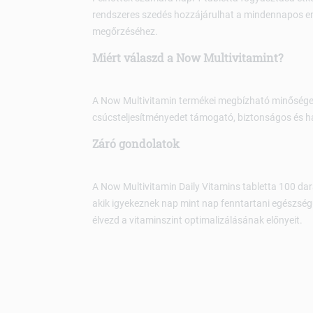
rendszeres szedés hozzájárulhat a mindennapos ene
megőrzéséhez.
Miért válaszd a Now Multivitamint?
A Now Multivitamin termékei megbízható minőséget 
csúcsteljesítményedet támogató, biztonságos és h
Záró gondolatok
A Now Multivitamin Daily Vitamins tabletta 100 da
akik igyekeznek nap mint nap fenntartani egészségü
élvezd a vitaminszint optimalizálásának előnyeit.