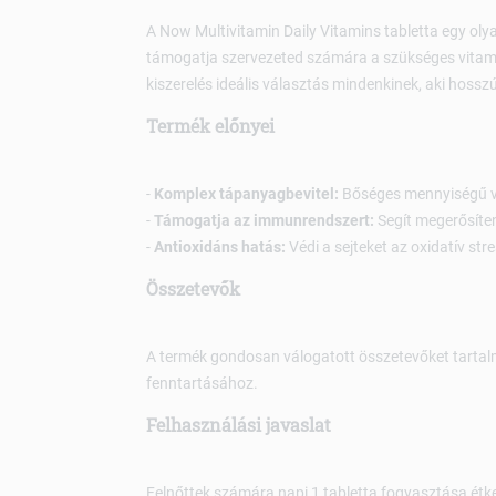
A Now Multivitamin Daily Vitamins tabletta egy oly
támogatja szervezeted számára a szükséges vitami
kiszerelés ideális választás mindenkinek, aki hoss
Termék előnyei
-
Komplex tápanyagbevitel:
Bőséges mennyiségű vi
-
Támogatja az immunrendszert:
Segít megerősíte
-
Antioxidáns hatás:
Védi a sejteket az oxidatív str
Összetevők
A termék gondosan válogatott összetevőket tartal
fenntartásához.
Felhasználási javaslat
Felnőttek számára napi 1 tabletta fogyasztása étke