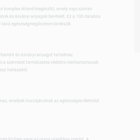
an komplex étrend-kiegészítő, amely napi szinten
nok és ásványi anyagok bevitelét. Ez a 100 darabos
zú távú egészségmegőrzésre törekszik.
tamint és ásványi anyagot tartalmaz.
ni a szervezet természetes védelmi mechanizmusait.
essz hatásaitól.
maz, amelyek hozzájárulnak az egészséges életmód
zés közben vagy az orvos utasítása szerint. A