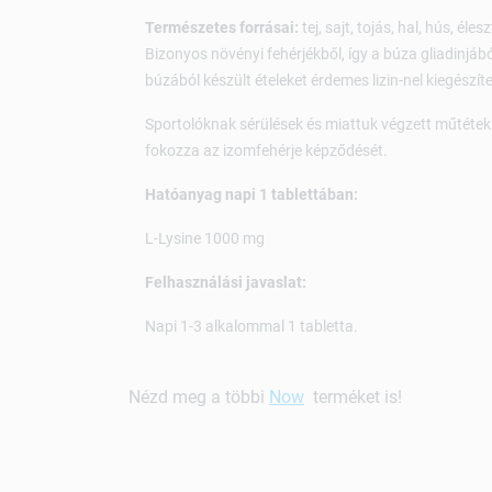
Természetes forrásai:
tej, sajt, tojás, hal, hús, él
Bizonyos növényi fehérjékből, így a búza gliadinjából
búzából készült ételeket érdemes lizin-nel kiegészíte
Sportolóknak sérülések és miattuk végzett műtétek u
fokozza az izomfehérje képződését.
Hatóanyag napi 1 tablettában:
L-Lysine 1000 mg
Felhasználási javaslat:
Napi 1-3 alkalommal 1 tabletta.
Nézd meg a többi
Now
terméket is!