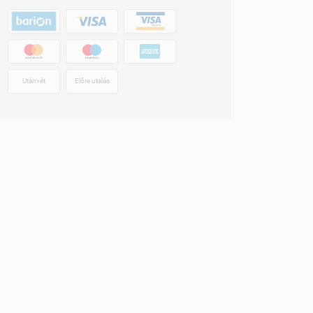
Utánvét
Előre utalás