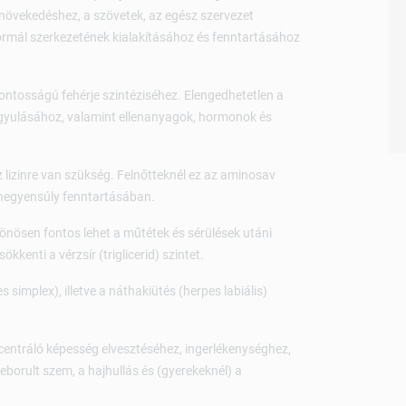
 növekedéshez, a szövetek, az egész szervezet
ormál szerkezetének kialakításához és fenntartásához
ontosságú fehérje szintéziséhez. Elengedhetetlen a
gyulásához, valamint ellenanyagok, hormonok és
 lizinre van szükség. Felnőtteknél ez az aminosav
negyensúly fenn­tartásában.
ülönösen fontos lehet a műtétek és sérülések utáni
enti a vérzsír (triglicerid) szintet.
s simplex), illetve a náthakiütés (herpes labiális)
ncentráló képesség elvesztéséhez, ingerlékenységhez,
eborult szem, a hajhullás és (gyerekeknél) a