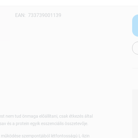
Fokozza az izomfehérje képződését
EAN: 733739001139
st nem tud önmaga előállítani, csak étkezés által
av és a protein egyik esszenciális összetevője.
is működése szempontjából létfontosságú L-lizin