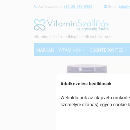
Ügyfélszolgálat:
+36-20-593-0902
Email:
info@v
vitaminok és étrendkiegészítők webáruháza
MÁRKÁK
VITAMINOK
CSONTERŐSÍTÉS
Adatkezelési beállítások
Weboldalunk az alapvető működésh
személyre szabás) egyéb cookie-k