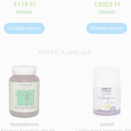
4119 Ft
13029 Ft
Elérhetõ
Elérhetõ
Kosárba teszem
Kosárba teszem
NEKED AJÁNLJUK
Naturpharma
Jutavit
ldkagyló kapszula 160 db
Fokhagyma kapszula 100