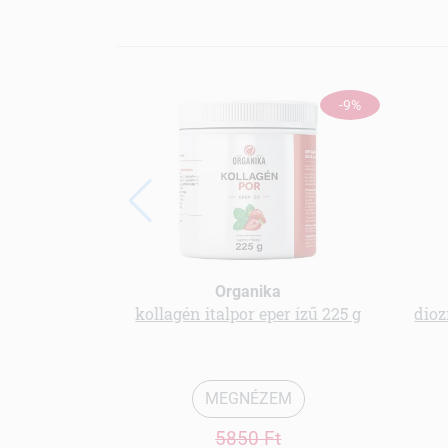
-9%
Organika
kollagén italpor eper ízű 225 g
dioz
MEGNÉZEM
5850 Ft