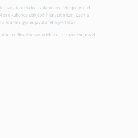
esztő, szójatermékek és vala­mennyi fehérjedús étel.
 és a kukorica zeinjéből hiányzik a lizin. Ezért a
ni, ezáltal ugyanis javul a fehérjeértékük.
tán rendkívül hasznos lehet a lizin szedése, mivel