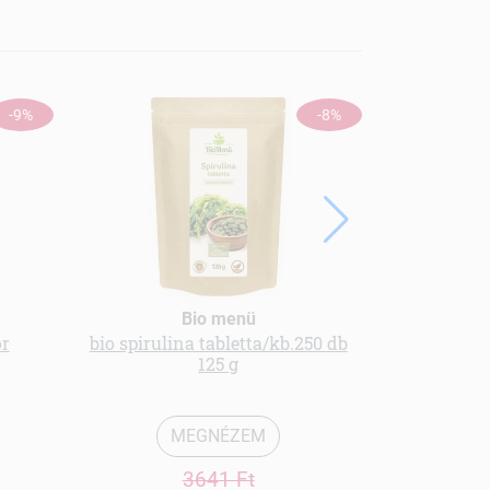
-9%
-8%
Bio menü
or
bio spirulina tabletta/kb.250 db
Pollengr
125 g
MEGNÉZEM
3641 Ft