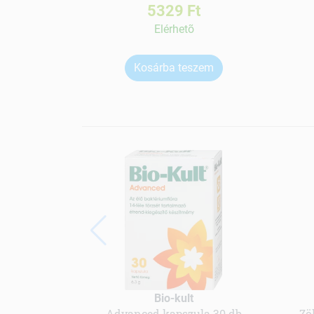
5329 Ft
Elérhetõ
Kosárba teszem
Bio-kult
Advanced kapszula 30 db
Zö