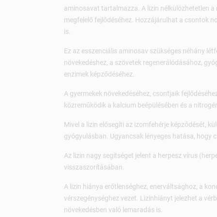
aminosavat tartalmazza. A lizin nélkülözhetetlen a
megfelelő fejlődéséhez. Hozzájárulhat a csontok n
is.
Ez az esszenciális aminosav szükséges néhány létf
növekedéshez, a szövetek regenerálódásához, gyó
enzimek képződéséhez.
A gyermekek növekedéséhez, csontjaik fejlődéséhez
közreműködik a kalcium beépülésében és a nitrogé
Mivel a lizin elősegíti az izomfehérje képződését, k
gyógyulásban. Ugyancsak lényeges hatása, hogy csökk
Az lizin nagy segítséget jelent a herpesz vírus (herpe
visszaszorításában.
A lizin hiánya erőtlenséghez, enerváltsághoz, a ko
vérszegénységhez vezet. Lizinhiányt jelezhet a vérb
növekedésben való lemaradás is.