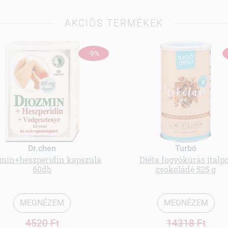
AKCIÓS TERMÉKEK
-9%
Dr.chen
Turbó
min+heszperidin kapszula
Diéta fogyókúrás italp
60db
csokoládé 525 g
MEGNÉZEM
MEGNÉZEM
4520 Ft
14318 Ft