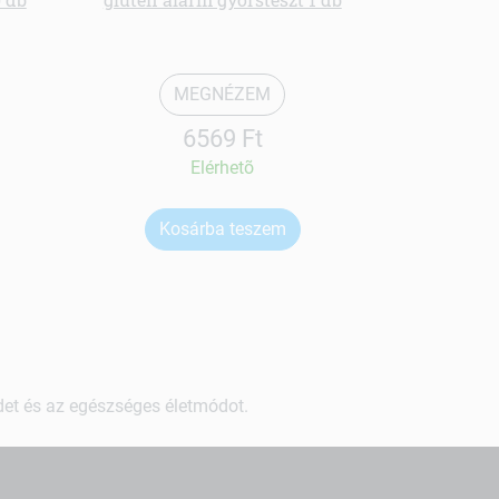
MEGNÉZEM
6569 Ft
Elérhetõ
Kosárba teszem
Ko
ndet és az egészséges életmódot.