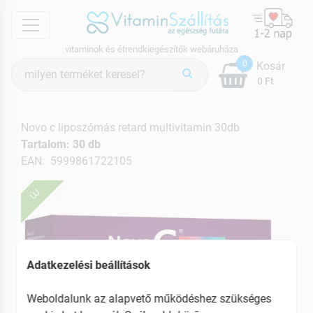
menu
vitaminok és étrendkiegészítők webáruháza
Termék
0
Kosár
keresés
0 Ft
Novo c liposzómás retard multivitamin 30db
Tartalom: 30 db
EAN: 5999861722105
ÚJ
Adatkezelési beállítások
Weboldalunk az alapvető működéshez szükséges