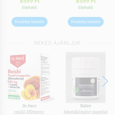
8599 Ft
8599 Ft
Elérhetõ
Elérhetõ
Kosárba teszem
Kosárba teszem
NEKED AJÁNLJUK
Dr.Herz
Bálint
reishi 350mg+c-
feketekömény magolaj