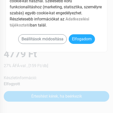
cookie-kat használ. Szélesebb körű
funkcionalitáshoz (marketing, statisztika, személyre
szabás) egyéb cookie-kat engedélyezhet.
Részletesebb információkat az
Adatkezelési
tájékoztató
ban talál.
Beállítások módosítása
Elfogadom
4779 Ft
27% ÁFÁ-val , [159 Ft/db]
Készletinformáció:
Elfogyott
Értesítést kérek, ha beérkezik