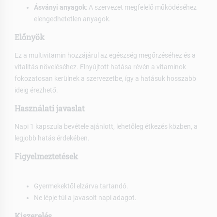
Ásványi anyagok
: A szervezet megfelelő működéséhez
elengedhetetlen anyagok.
Előnyök
Ez a multivitamin hozzájárul az egészség megőrzéséhez és a
vitalitás növeléséhez. Elnyújtott hatása révén a vitaminok
fokozatosan kerülnek a szervezetbe, így a hatásuk hosszabb
ideig érezhető.
Használati javaslat
Napi 1 kapszula bevétele ajánlott, lehetőleg étkezés közben, a
legjobb hatás érdekében.
Figyelmeztetések
Gyermekektől elzárva tartandó.
Ne lépje túl a javasolt napi adagot.
Kiszerelés