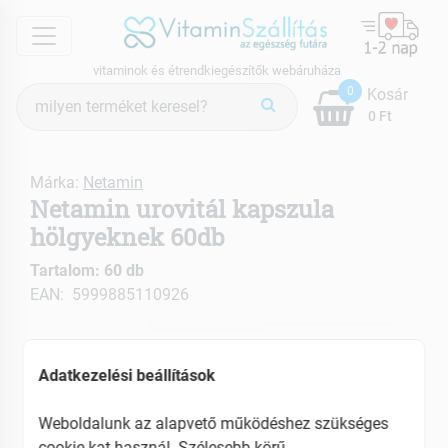
menu
vitaminok és étrendkiegészítők webáruháza
Termék
0
Kosár
keresés
0 Ft
Márka:
Netamin
Netamin urovitál kapszula
hölgyeknek 60db
Tartalom: 60 db
EAN: 5999885110926
Adatkezelési beállítások
Weboldalunk az alapvető működéshez szükséges
cookie-kat használ. Szélesebb körű