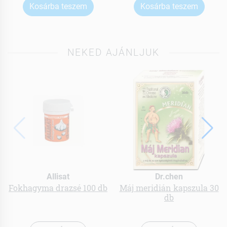
Kosárba teszem
Kosárba teszem
NEKED AJÁNLJUK
Allisat
Dr.chen
Fokhagyma drazsé 100 db
Máj meridián kapszula 30
db