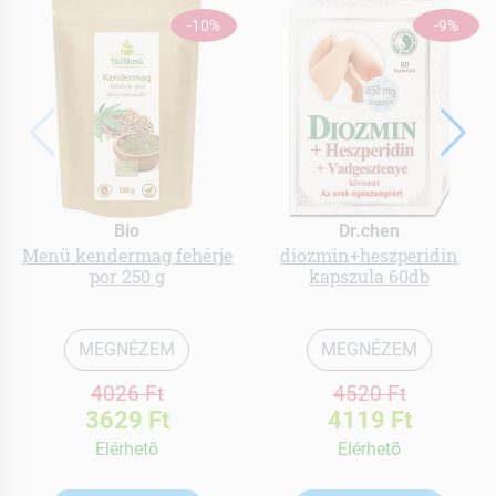
-10%
-9%
Bio
Dr.chen
Menü kendermag fehérje
diozmin+heszperidin
por 250 g
kapszula 60db
MEGNÉZEM
MEGNÉZEM
4026 Ft
4520 Ft
3629 Ft
4119 Ft
Elérhetõ
Elérhetõ