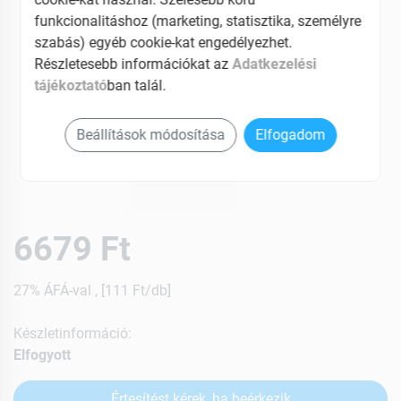
funkcionalitáshoz (marketing, statisztika, személyre
szabás) egyéb cookie-kat engedélyezhet.
Részletesebb információkat az
Adatkezelési
tájékoztató
ban talál.
Beállítások módosítása
Elfogadom
6679 Ft
27% ÁFÁ-val , [111 Ft/db]
Készletinformáció:
Elfogyott
Értesítést kérek, ha beérkezik