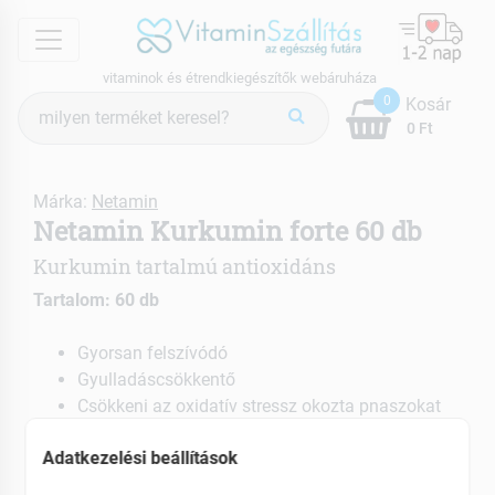
menu
vitaminok és étrendkiegészítők webáruháza
Termék
0
Kosár
keresés
0 Ft
Márka:
Netamin
Netamin Kurkumin forte 60 db
Kurkumin tartalmú antioxidáns
Tartalom: 60 db
Gyorsan felszívódó
Gyulladáscsökkentő
Csökkeni az oxidatív stressz okozta pnaszokat
Sportolóknak is ajánlott
Adatkezelési beállítások
EAN: 5999887317538