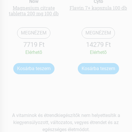
Now
Cyto
Magnesium citrate
Flavin 7+ kapszula 100 db
tabletta 200 mg 100 db
MEGNÉZEM
MEGNÉZEM
7719 Ft
14279 Ft
Elérhetõ
Elérhetõ
Kosárba teszem
Kosárba teszem
A vitaminok és étrendkiegészítők nem helyettesítik a
kiegyensúlyozott, változatos, vegyes étrendet és az
egészséges életmódot.