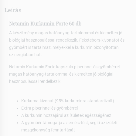
Leírás
Netamin Kurkumin Forte 60 db
A készítmény magas hatóanyag-tartalommal és kiemelten jó
biológiai hasznosulással rendelkezik. Feketebors-kivonatot és
gyömbért is tartalmaz, melyekkel a kurkumin bizonyítottan
szinergiában hat.
Netamin Kurkumin Forte kapszula piperinnel és gyömbérrel
magas hatóanyag-tartalommal és kiemelten jó biológiai
hasznosulással rendelkezik.
Kurkuma-kivonat (95% kurkuminra standardizált)
Extra piperinnel és gyömbérrel
A kurkumin hozzájárul az ízületek egészségéhez
A gyömbér támogatja az emésztést, segíti az ízületi
mozgékonyság fenntartását