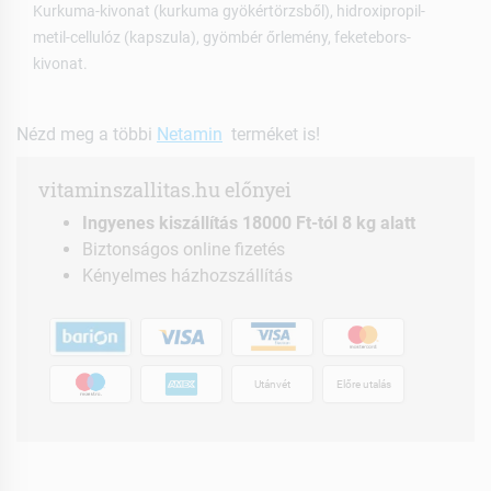
Kurkuma-kivonat (kurkuma gyökértörzsből), hidroxipropil-
metil-cellulóz (kapszula), gyömbér őrlemény, feketebors-
kivonat.
Nézd meg a többi
Netamin
terméket is!
vitaminszallitas.hu előnyei
Ingyenes kiszállítás 18000 Ft-tól 8 kg alatt
Biztonságos online fizetés
Kényelmes házhozszállítás
Utánvét
Előre utalás