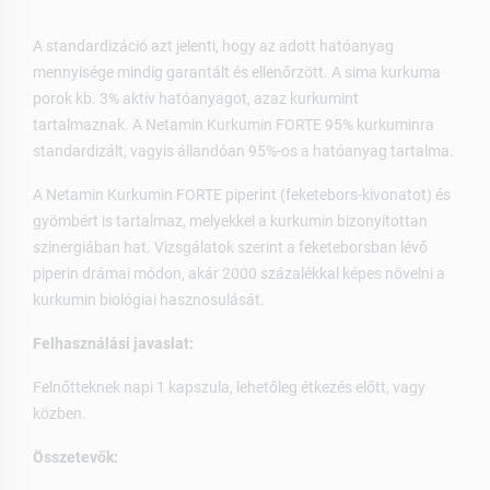
A standardizáció azt jelenti, hogy az adott hatóanyag
mennyisége mindig garantált és ellenőrzött. A sima kurkuma
porok kb. 3% aktív hatóanyagot, azaz kurkumint
tartalmaznak. A Netamin Kurkumin FORTE 95% kurkuminra
standardizált, vagyis állandóan 95%-os a hatóanyag tartalma.
A Netamin Kurkumin FORTE piperint (feketebors-kivonatot) és
gyömbért is tartalmaz, melyekkel a kurkumin bizonyítottan
szinergiában hat. Vizsgálatok szerint a feketeborsban lévő
piperin drámai módon, akár 2000 százalékkal képes növelni a
kurkumin biológiai hasznosulását.
Felhasználási javaslat:
Felnőtteknek napi 1 kapszula, lehetőleg étkezés előtt, vagy
közben.
Összetevők: