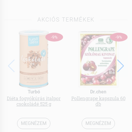
AKCIÓS TERMÉKEK
-9%
-9%
Turbó
Dr.chen
Diéta fogyókúrás italpor
Pollengrape kapszula 60
csokoládé 525 g
db
MEGNÉZEM
MEGNÉZEM