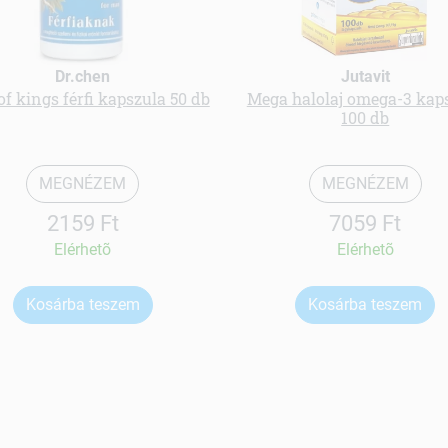
Dr.chen
Jutavit
of kings férfi kapszula 50 db
Mega halolaj omega-3 kap
100 db
MEGNÉZEM
MEGNÉZEM
2159 Ft
7059 Ft
Elérhetõ
Elérhetõ
Kosárba teszem
Kosárba teszem