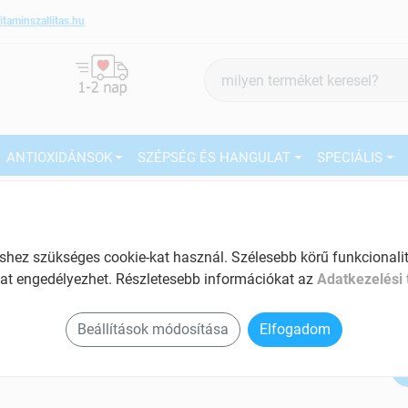
itaminszallitas.hu
Termék
keresés
ANTIOXIDÁNSOK
SZÉPSÉG ÉS HANGULAT
SPECIÁLIS
3
Márka:
Netamin
Netamin fűrészpálma harmónia
450mg kapszula 30db
27
ez szükséges cookie-kat használ. Szélesebb körű funkcionalitá
at engedélyezhet. Részletesebb információkat az
Adatkezelési 
Tartalom: 30 db
Ké
EAN: 5999861951277
El
Beállítások módosítása
Elfogadom