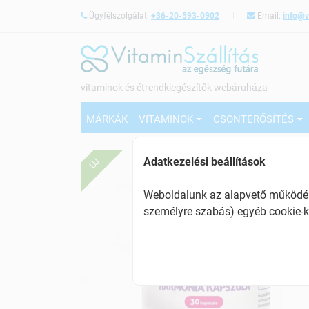
Ügyfélszolgálat:
+36-20-593-0902
Email:
info@v
vitaminok és étrendkiegészítők webáruháza
MÁRKÁK
VITAMINOK
CSONTERŐSÍTÉS
Adatkezelési beállítások
ÚJ
Weboldalunk az alapvető működésh
személyre szabás) egyéb cookie-k