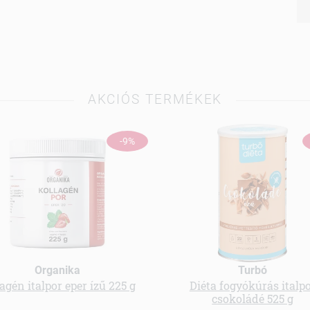
AKCIÓS TERMÉKEK
-9%
Organika
Turbó
agén italpor eper ízű 225 g
Diéta fogyókúrás italp
csokoládé 525 g