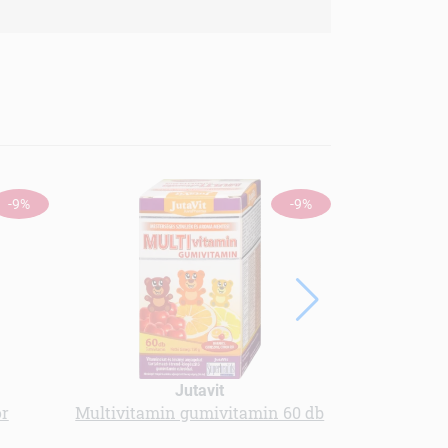
-9%
-9%
Jutavit
or
Multivitamin gumivitamin 60 db
multivi
cukormen