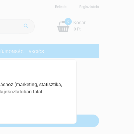
Belépés
Regisztráció
0
Kosár
0 Ft
ÚJDONSÁG
AKCIÓS
169 Ft
% ÁFÁ-val , [106 Ft/db]
shoz (marketing, statisztika,
tájékoztató
ban talál.
szletinformáció:
fogyott
Értesítést kérek, ha beérkezik