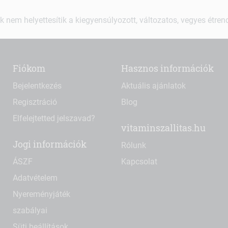
k nem helyettesítik a kiegyensúlyozott, változatos, vegyes étre
Fiókom
Hasznos információk
Bejelentkezés
Aktuális ajánlatok
Regisztráció
Blog
Elfelejtetted jelszavad?
vitaminszallitas.hu
Jogi információk
Rólunk
ÁSZF
Kapcsolat
Adatvételem
Nyereményjáték
szabályai
Süti beállítások