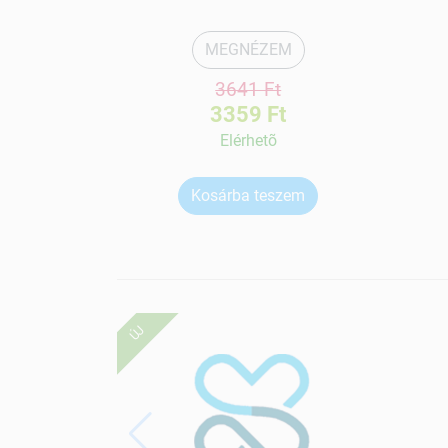
MEGNÉZEM
3641 Ft
3359 Ft
Elérhetõ
Kosárba teszem
ÚJ