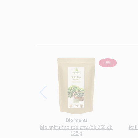
-8%
Bio menü
bio spirulina tabletta/kb.250 db
koll
125 g