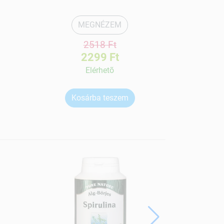
MEGNÉZEM
2518 Ft
2299 Ft
Elérhetõ
Kosárba teszem
Ko