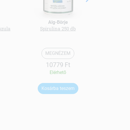
Alg-Börje
szula
Spirulina 250 db
Vital frui
MEGNÉZEM
10779 Ft
Elérhetõ
Kosárba teszem
Ko