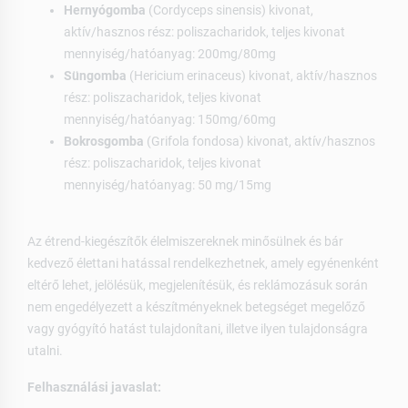
Hernyógomba
(Cordyceps sinensis) kivonat,
aktív/hasznos rész: poliszacharidok, teljes kivonat
mennyiség/hatóanyag: 200mg/80mg
Süngomba
(Hericium erinaceus) kivonat, aktív/hasznos
rész: poliszacharidok, teljes kivonat
mennyiség/hatóanyag: 150mg/60mg
Bokrosgomba
(Grifola fondosa) kivonat, aktív/hasznos
rész: poliszacharidok, teljes kivonat
mennyiség/hatóanyag: 50 mg/15mg
Az étrend-kiegészítők élelmiszereknek minősülnek és bár
kedvező élettani hatással rendelkezhetnek, amely egyénenként
eltérő lehet, jelölésük, megjelenítésük, és reklámozásuk során
nem engedélyezett a készítményeknek betegséget megelőző
vagy gyógyító hatást tulajdonítani, illetve ilyen tulajdonságra
utalni.
Felhasználási javaslat: