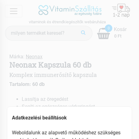
menu
vitaminok és étrendkiegészítők webáruháza
Termék
0
Kosár
keresés
0 Ft
Márka:
Neonax
Neonax Kapszula 60 db
Komplex immunerősítő kapszula
Tartalom: 60 db
Lassítja az öregedést
Segíti az egészséges vérkeringést
Hozzájárul a megfelelő méregtelenítéshez
Adatkezelési beállítások
EAN: 5999882994093
Weboldalunk az alapvető működéshez szükséges