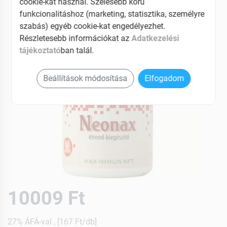
cookie-kat használ. Szélesebb körű
funkcionalitáshoz (marketing, statisztika, személyre
szabás) egyéb cookie-kat engedélyezhet.
Részletesebb információkat az
Adatkezelési
tájékoztató
ban talál.
Beállítások módosítása
Elfogadom
10009 Ft
27% ÁFÁ-val , [167 Ft/db]