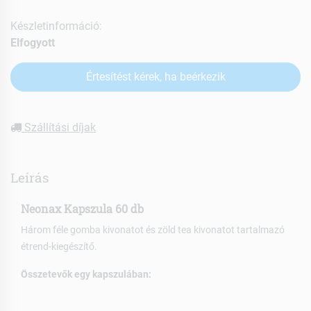
Készletinformáció:
Elfogyott
Értesítést kérek, ha beérkezik
Szállítási díjak
Leírás
Neonax Kapszula 60 db
Három féle gomba kivonatot és zöld tea kivonatot tartalmazó
étrend-kiegészítő.
Összetevők egy kapszulában: