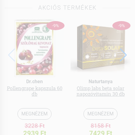
AKCIÓS TERMÉKEK
-9%
-9%
Dr.chen
Naturtanya
Pollengrape kapszula 60
Olimp labs beta solar
db
napozóvitamin 30 db
MEGNÉZEM
MEGNÉZEM
3228 Ft
8158 Ft
2939 Ft
7429 Ft