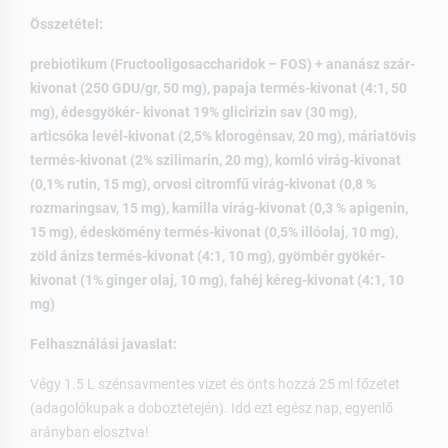
Összetétel:
prebiotikum (Fructooligosaccharidok – FOS) + ananász szár-
kivonat (250 GDU/gr, 50 mg), papaja termés-kivonat (4:1, 50
mg), édesgyökér- kivonat 19% glicirizin sav (30 mg),
articsóka levél-kivonat (2,5% klorogénsav, 20 mg), máriatövis
termés-kivonat (2% szilimarin, 20 mg), komló virág-kivonat
(0,1% rutin, 15 mg), orvosi citromfű virág-kivonat (0,8 %
rozmaringsav, 15 mg), kamilla virág-kivonat (0,3 % apigenin,
15 mg), édeskömény termés-kivonat (0,5% illóolaj, 10 mg),
zöld ánizs termés-kivonat (4:1, 10 mg), gyömbér gyökér-
kivonat (1% ginger olaj, 10 mg), fahéj kéreg-kivonat (4:1, 10
mg)
Felhasználási javaslat:
Végy 1.5 L szénsavmentes vizet és önts hozzá 25 ml főzetet
(adagolókupak a doboztetején). Idd ezt egész nap, egyenlő
arányban elosztva!