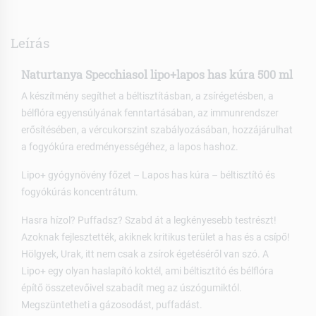
Leírás
Naturtanya Specchiasol lipo+lapos has kúra 500 ml
A készítmény segíthet a béltisztításban, a zsírégetésben, a
bélflóra egyensúlyának fenntartásában, az immunrendszer
erősítésében, a vércukorszint szabályozásában, hozzájárulhat
a fogyókúra eredményességéhez, a lapos hashoz.
Lipo+ gyógynövény főzet – Lapos has kúra – béltisztító és
fogyókúrás koncentrátum.
Hasra hízol? Puffadsz? Szabd át a legkényesebb testrészt!
Azoknak fejlesztették, akiknek kritikus terület a has és a csípő!
Hölgyek, Urak, itt nem csak a zsírok égetéséről van szó. A
Lipo+ egy olyan haslapító koktél, ami béltisztító és bélflóra
építő összetevőivel szabadít meg az úszógumiktól.
Megszüntetheti a gázosodást, puffadást.