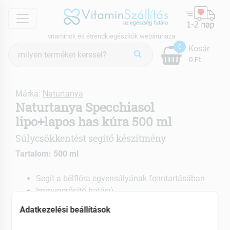
menu
vitaminok és étrendkiegészítők webáruháza
Termék
0
Kosár
keresés
0 Ft
Márka:
Naturtanya
Naturtanya Specchiasol
lipo+lapos has kúra 500 ml
Súlycsökkentést segítő készítmény
Tartalom: 500 ml
Segít a bélflóra egyensúlyának fenntartásában
Immunerősítő hatású
Hozzájárul az egészséges vércukorszint
Adatkezelési beállítások
megtartásához