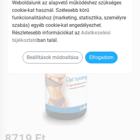
Weboldalunk az alapvető működéshez szükséges
EAN: 5999882575674
cookie-kat használ. Szélesebb körű
funkcionalitáshoz (marketing, statisztika, személyre
szabás) egyéb cookie-kat engedélyezhet.
Részletesebb információkat az
Adatkezelési
tájékoztató
ban talál.
Beállítások módosítása
Elfogadom
8719 Ft