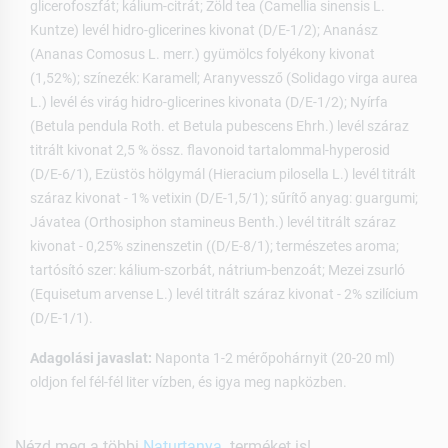
glicerofoszfát; kálium-citrát; Zöld tea (Camellia sinensis L.
Kuntze) levél hidro-glicerines kivonat (D/E-1/2); Ananász
(Ananas Comosus L. merr.) gyümölcs folyékony kivonat
(1,52%); színezék: Karamell; Aranyvessző (Solidago virga aurea
L.) levél és virág hidro-glicerines kivonata (D/E-1/2); Nyírfa
(Betula pendula Roth. et Betula pubescens Ehrh.) levél száraz
titrált kivonat 2,5 % össz. flavonoid tartalommal-hyperosid
(D/E-6/1), Ezüstös hölgymál (Hieracium pilosella L.) levél titrált
száraz kivonat - 1% vetixin (D/E-1,5/1); sűrítő anyag: guargumi;
Jávatea (Orthosiphon stamineus Benth.) levél titrált száraz
kivonat - 0,25% szinenszetin ((D/E-8/1); természetes aroma;
tartósító szer: kálium-szorbát, nátrium-benzoát; Mezei zsurló
(Equisetum arvense L.) levél titrált száraz kivonat - 2% szilícium
(D/E-1/1).
Adagolási javaslat:
Naponta 1-2 mérőpohárnyit (20-20 ml)
oldjon fel fél-fél liter vízben, és igya meg napközben.
Nézd meg a többi
Naturtanya
terméket is!