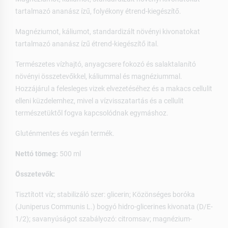
tartalmazó ananász ízű, folyékony étrend-kiegészítő.
Magnéziumot, káliumot, standardizált növényi kivonatokat
tartalmazó ananász ízű étrend-kiegészítő ital.
Természetes vízhajtó, anyagcsere fokozó és salaktalanító
növényi összetevőkkel, káliummal és magnéziummal.
Hozzájárul a felesleges vizek elvezetéséhez és a makacs cellulit
elleni küzdelemhez, mivel a vízvisszatartás és a cellulit
természetüktől fogva kapcsolódnak egymáshoz.
Gluténmentes és vegán termék.
Nettó tömeg:
500 ml
Összetevők:
Tisztított víz; stabilizáló szer: glicerin; Közönséges boróka
(Juniperus Communis L.) bogyó hidro-glicerines kivonata (D/E-
1/2); savanyúságot szabályozó: citromsav; magnézium-