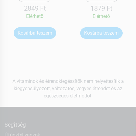
2849 Ft
1879 Ft
Elérhetõ
Elérhetõ
Kosárba teszem
Kosárba teszem
A vitaminok és étrendkiegészítők nem helyettesítik a
kiegyensúlyozott, változatos, vegyes étrendet és az
egészséges életmódot.
Segítség
Új ügyfél vagyok