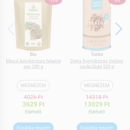
-10%
-9%
Bio
Turbó
Menü kendermag fehérje
Diéta fogyókúrás italpor
por 250 g
csokoládé 525 g
MEGNÉZEM
MEGNÉZEM
4026 Ft
14318 Ft
3629 Ft
13029 Ft
Elérhetõ
Elérhetõ
Kosárba teszem
Kosárba teszem