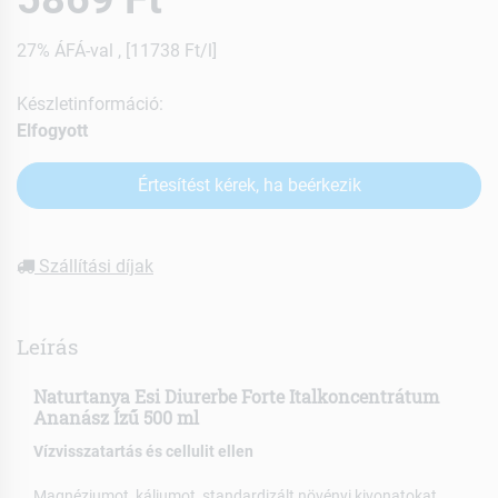
27% ÁFÁ-val , [11738 Ft/l]
Készletinformáció:
Elfogyott
Értesítést kérek, ha beérkezik
Szállítási díjak
Leírás
Naturtanya Esi Diurerbe Forte Italkoncentrátum
Ananász Ízű 500 ml
Vízvisszatartás és cellulit ellen
Magnéziumot, káliumot, standardizált növényi kivonatokat