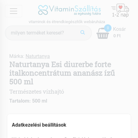
menu
vitaminok és étrendkiegészítők webáruháza
Termék
0
Kosár
keresés
0 Ft
Márka:
Naturtanya
Naturtanya Esi diurerbe forte
italkoncentrátum ananász ízű
500 ml
Természetes vízhajtó
Tartalom: 500 ml
Fokozza az anyagcserét
Segíti a méregtelenítést
Adatkezelési beállítások
Gluténmentes és vegán termék