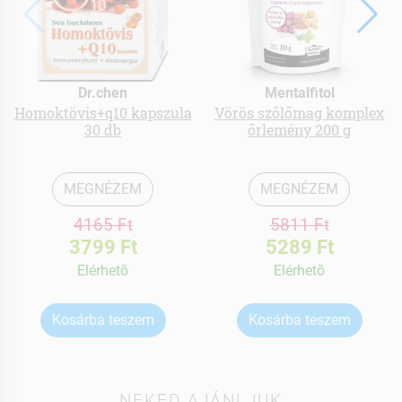
Dr.chen
Mentalfitol
Homoktövis+q10 kapszula
Vörös szőlőmag komplex
30 db
őrlemény 200 g
MEGNÉZEM
MEGNÉZEM
4165 Ft
5811 Ft
3799 Ft
5289 Ft
Elérhetõ
Elérhetõ
Kosárba teszem
Kosárba teszem
NEKED AJÁNLJUK