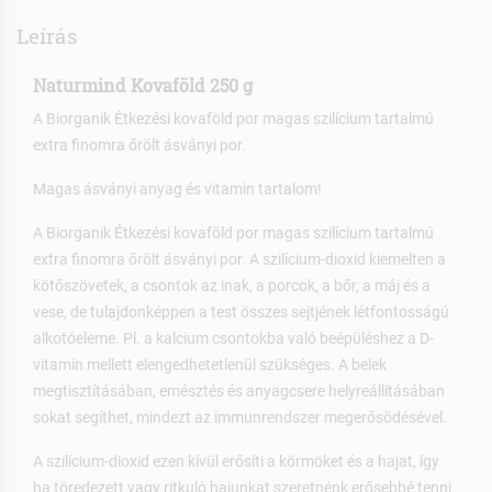
Leírás
Naturmind Kovaföld 250 g
A Biorganik Étkezési kovaföld por magas szilícium tartalmú
extra finomra őrölt ásványi por.
Magas ásványi anyag és vitamin tartalom!
A Biorganik Étkezési kovaföld por magas szilícium tartalmú
extra finomra őrölt ásványi por. A szilícium-dioxid kiemelten a
kötőszövetek, a csontok az inak, a porcok, a bőr, a máj és a
vese, de tulajdonképpen a test összes sejtjének létfontosságú
alkotóeleme. Pl. a kalcium csontokba való beépüléshez a D-
vitamin mellett elengedhetetlenül szükséges. A belek
megtisztításában, emésztés és anyagcsere helyreállításában
sokat segíthet, mindezt az immunrendszer megerősödésével.
A szilícium-dioxid ezen kívül erősíti a körmöket és a hajat, így
ha töredezett vagy ritkuló hajunkat szeretnénk erősebbé tenni,