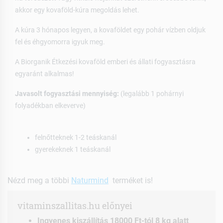
akkor egy kovaföld-kúra megoldás lehet.
A kúra 3 hónapos legyen, a kovaföldet egy pohár vízben oldjuk
fel és éhgyomorra igyuk meg.
A Biorganik Étkezési kovaföld emberi és állati fogyasztásra
egyaránt alkalmas!
Javasolt fogyasztási mennyiség:
(legalább 1 pohárnyi
folyadékban elkeverve)
felnőtteknek 1-2 teáskanál
gyerekeknek 1 teáskanál
Nézd meg a többi
Naturmind
terméket is!
vitaminszallitas.hu előnyei
Ingyenes kiszállítás 18000 Ft-tól 8 kg alatt