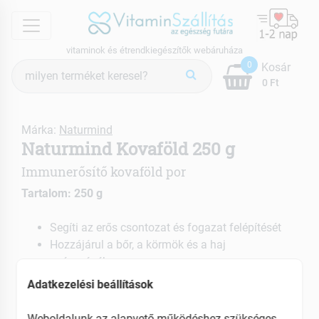
menu
vitaminok és étrendkiegészítők webáruháza
Termék
0
Kosár
keresés
0 Ft
Márka:
Naturmind
Naturmind Kovaföld 250 g
Immunerősítő kovaföld por
Tartalom: 250 g
Segíti az erős csontozat és fogazat felépítését
Hozzájárul a bőr, a körmök és a haj
egészségéhez
Segíz az anyagcsere helyreállításában
Adatkezelési beállítások
EAN: 5999559314742
Weboldalunk az alapvető működéshez szükséges