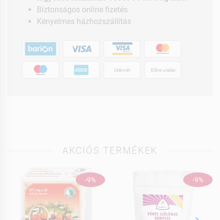
Biztonságos online fizetés
Kényelmes házhozszállítás
Utánvét
Előre utalás
AKCIÓS TERMÉKEK
-9%
-9%