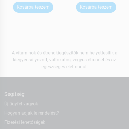
Kosárba teszem
Kosárba teszem
A vitaminok és étrendkiegészítők nem helyettesítik a
kiegyensúlyozott, változatos, vegyes étrendet és az
egészséges életmódot.
Segítség
Új ügyfél vagyok
Hogyan adjak le rendelést?
Fizetési lehetőségek