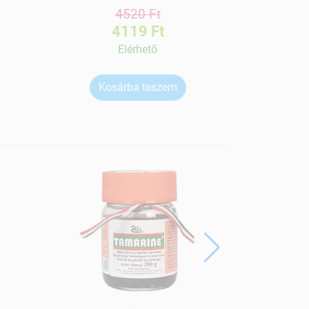
4520 Ft
4119 Ft
Elérhetõ
Kosárba teszem
Ko