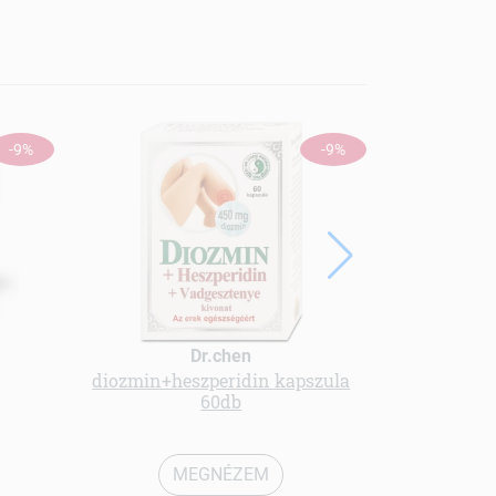
-9%
-9%
Dr.chen
diozmin+heszperidin kapszula
Menü kender
60db
MEGNÉZEM