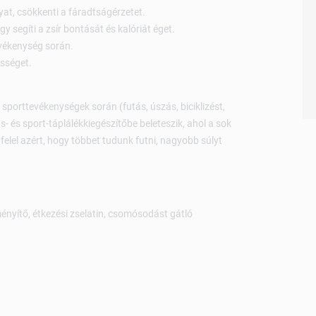
yat, csökkenti a fáradtságérzetet.
gy segíti a zsír bontását és kalóriát éget.
evékenység során.
ességet.
 sporttevékenységek során (futás, úszás, biciklizést,
 és sport-táplálékkiegészítőbe beleteszik, ahol a sok
elel azért, hogy többet tudunk futni, nagyobb súlyt
nyítő, étkezési zselatin, csomósodást gátló