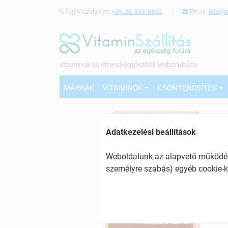
Ügyfélszolgálat:
+36-20-593-0902
Email:
info@v
vitaminok és étrendkiegészítők webáruháza
MÁRKÁK
VITAMINOK
CSONTERŐSÍTÉS
Adatkezelési beállítások
Weboldalunk az alapvető működésh
személyre szabás) egyéb cookie-k