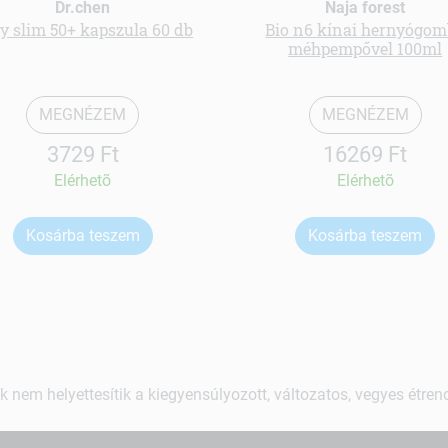
Dr.chen
Naja forest
y slim 50+ kapszula 60 db
Bio n6 kínai hernyógo
méhpempővel 100ml
MEGNÉZEM
MEGNÉZEM
3729 Ft
16269 Ft
Elérhetõ
Elérhetõ
Kosárba teszem
Kosárba teszem
k nem helyettesítik a kiegyensúlyozott, változatos, vegyes étre