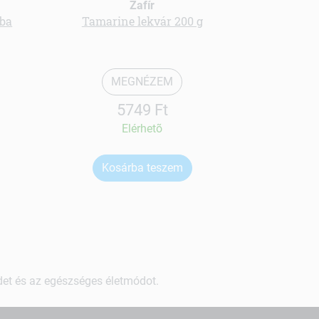
Zafír
mba
Tamarine lekvár 200 g
Izotóni
MEGNÉZEM
5749 Ft
Elérhetõ
Kosárba teszem
Ko
ndet és az egészséges életmódot.