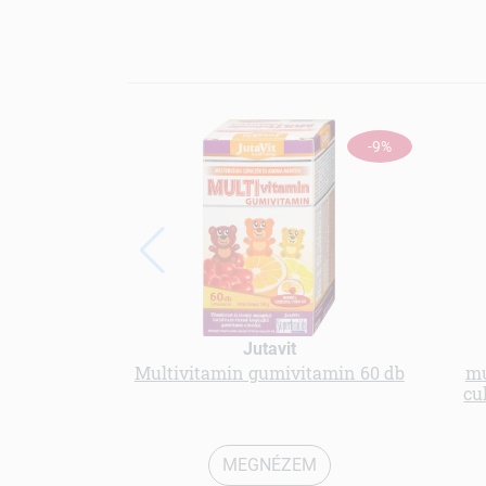
-9%
Jutavit
Multivitamin gumivitamin 60 db
mu
cu
MEGNÉZEM