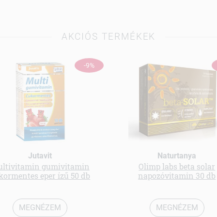
AKCIÓS TERMÉKEK
-9%
Jutavit
Naturtanya
ltivitamin gumivitamin
Olimp labs beta solar
kormentes eper ízű 50 db
napozóvitamin 30 db
MEGNÉZEM
MEGNÉZEM