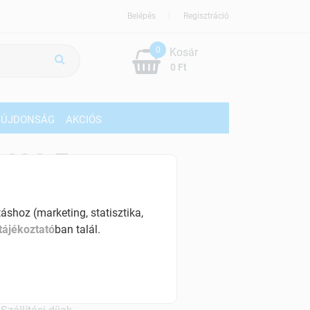
Belépés
Regisztráció
0
Kosár
0 Ft
ÚJDONSÁG
AKCIÓS
409 Ft
% ÁFÁ-val , [40 Ft/db]
shoz (marketing, statisztika,
szletinformáció:
tájékoztató
ban talál.
érhetõ
ennyiben
hétfő 18:00 óráig rendelsz,
árható kiszállítás augusztus 12, szerda
.