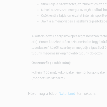
Stimulálja a szervezetet, az izmokat és az ag
Növeli a szervezet energia-szintjét azáltal, ho
Csökkenti a fájdalomérzetet intenzív sportt
Javítja a memóriát és a szellemi teljesítőkép
A koffein növeli a teljesítőképességet hosszan tartó
stb). Ennek köszönhetően szinte minden fogyókúrás-
„csodaszer” között szerényen megbújva igazából ő f
tudunk megemelni vagy tovább tudunk dolgozni.
Összetevők (1 tablettára)
:
koffein (100 mg), kukoricakeményítő, burgonyakemé
(magnézium-sztearát).
Nézd meg a többi
Naturland
terméket is!