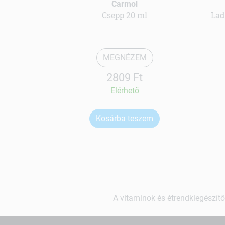
Carmol
Csepp 20 ml
Lad
MEGNÉZEM
2809 Ft
Elérhetõ
Kosárba teszem
A vitaminok és étrendkiegészítő