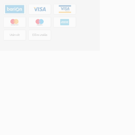
Utánvét
Előre utalás