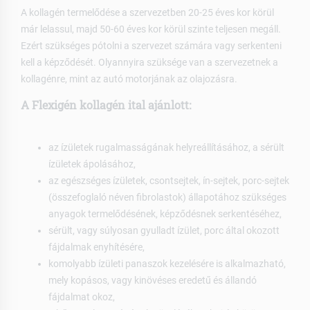
A kollagén termelődése a szervezetben 20-25 éves kor körül
már lelassul, majd 50-60 éves kor körül szinte teljesen megáll.
Ezért szükséges pótolni a szervezet számára vagy serkenteni
kell a képződését. Olyannyira szüksége van a szervezetnek a
kollagénre, mint az autó motorjának az olajozásra.
A Flexigén kollagén ital ajánlott:
az ízületek rugalmasságának helyreállításához, a sérült
ízületek ápolásához,
az egészséges ízületek, csontsejtek, ín-sejtek, porc-sejtek
(összefoglaló néven fibrolastok) állapotához szükséges
anyagok termelődésének, képződésnek serkentéséhez,
sérült, vagy súlyosan gyulladt ízület, porc által okozott
fájdalmak enyhítésére,
komolyabb ízületi panaszok kezelésére is alkalmazható,
mely kopásos, vagy kinövéses eredetű és állandó
fájdalmat okoz,