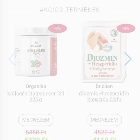
AKCIÓS TERMÉKEK
-9%
-9%
Organika
Dr.chen
kollagén italpor eper ízű
diozmin+heszperidin
225 g
kapszula 60db
MEGNÉZEM
MEGNÉZEM
5850 Ft
4520 Ft
5329 Ft
4119 Ft