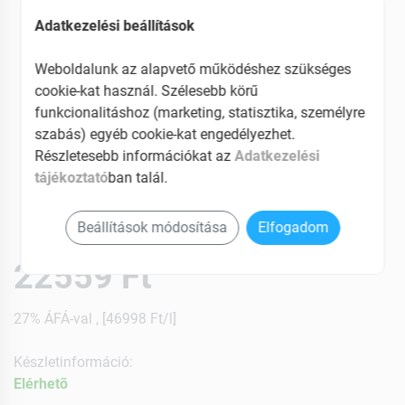
Adatkezelési beállítások
Weboldalunk az alapvető működéshez szükséges
cookie-kat használ. Szélesebb körű
funkcionalitáshoz (marketing, statisztika, személyre
szabás) egyéb cookie-kat engedélyezhet.
Részletesebb információkat az
Adatkezelési
tájékoztató
ban talál.
Beállítások módosítása
Elfogadom
22559 Ft
27% ÁFÁ-val , [46998 Ft/l]
Készletinformáció:
Elérhetõ