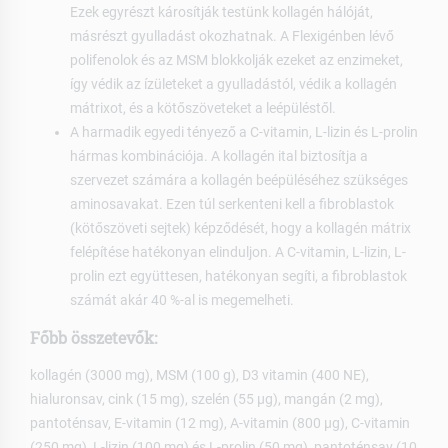
Ezek egyrészt károsítják testünk kollagén hálóját,
másrészt gyulladást okozhatnak. A Flexigénben lévő
polifenolok és az MSM blokkolják ezeket az enzimeket,
így védik az ízületeket a gyulladástól, védik a kollagén
mátrixot, és a kötőszöveteket a leépüléstől.
A harmadik egyedi tényező a C-vitamin, L-lizin és L-prolin
hármas kombinációja. A kollagén ital biztosítja a
szervezet számára a kollagén beépüléséhez szükséges
aminosavakat. Ezen túl serkenteni kell a fibroblastok
(kötőszöveti sejtek) képződését, hogy a kollagén mátrix
felépítése hatékonyan elinduljon. A C-vitamin, L-lizin, L-
prolin ezt együttesen, hatékonyan segíti, a fibroblastok
számát akár 40 %-al is megemelheti.
Főbb összetevők:
kollagén (3000 mg), MSM (100 g), D3 vitamin (400 NE),
hialuronsav, cink (15 mg), szelén (55 µg), mangán (2 mg),
pantoténsav, E-vitamin (12 mg), A-vitamin (800 µg), C-vitamin
(250 mg), L-lizin (100 mg) és L-prolin (50 mg), pantoténsav (10