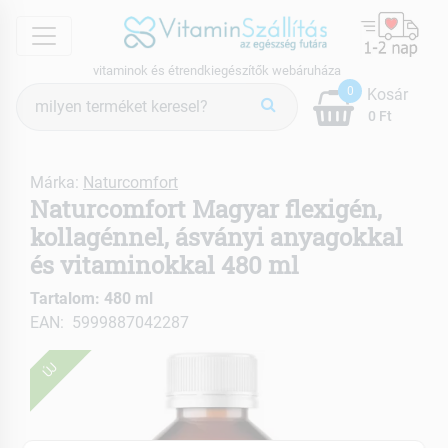
menu
vitaminok és étrendkiegészítők webáruháza
Termék
0
Kosár
keresés
0 Ft
Márka:
Naturcomfort
Naturcomfort Magyar flexigén,
kollagénnel, ásványi anyagokkal
és vitaminokkal 480 ml
Tartalom: 480 ml
EAN: 5999887042287
ÚJ