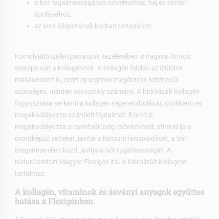
a bőr rugalmasságának növeléséhez, haj és köröm
ápolásához,
az erek állapotának karban tartásához.
Komolyabb ízületi panaszok kezelésében is nagyon fontos
szerepe van a kollagénnek. A kollagén felelős az ízületek
működéséért is, ezért épségének megőrzése feltétlenül
szükséges, minden korosztály számára. A hidrolizált kollagén
fogyasztása serkenti a kollagén regenerálódását, csökkenti és
megakadályozza az ízületi fájdalmat. Ezen túl
megakadályozza a csontsűrűség csökkenését, stimulálja a
csontképző sejteket, javítja a kalcium felszívódását, a bőr
öregedése ellen küzd, javítja a bőr rugalmasságát. A
NaturComfort Magyar Flexigén ital is hidrolizált kollagént
tartalmaz.
A kollagén, vitaminok és ásványi anyagok együttes
hatása a Flexigénben