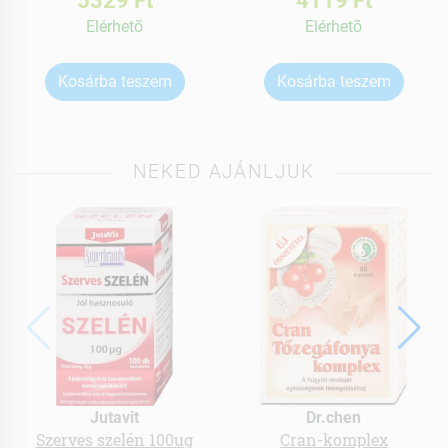
Elérhetõ
Elérhetõ
Kosárba teszem
Kosárba teszem
NEKED AJÁNLJUK
Jutavit
Dr.chen
Szerves szelén 100ug
Cran-komplex