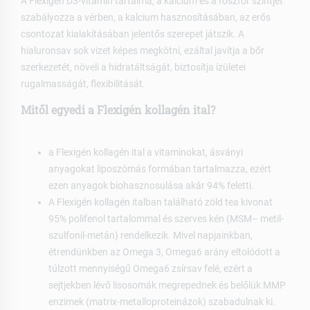
A Flexigén D3-vitamin tartalma, a kalcium és a foszfor szintjét
szabályozza a vérben, a kalcium hasznosításában, az erős
csontozat kialakításában jelentős szerepet játszik. A
hialuronsav sok vizet képes megkötni, ezáltal javítja a bőr
szerkezetét, növeli a hidratáltságát, biztosítja ízületei
rugalmasságát, flexibilitását.
Mitől egyedi a Flexigén kollagén ital?
a Flexigén kollagén ital a vitaminokat, ásványi
anyagokat liposzómás formában tartalmazza, ezért
ezen anyagok biohasznosulása akár 94% feletti.
A Flexigén kollagén italban található zöld tea kivonat
95% polifenol tartalommal és szerves kén (MSM– metil-
szulfonil-metán) rendelkezik. Mivel napjainkban,
étrendünkben az Omega 3, Omega6 arány eltolódott a
túlzott mennyiségű Omega6 zsírsav felé, ezért a
sejtjekben lévő lisosomák megrepednek és belőlük MMP
enzimek (matrix-metalloproteinázok) szabadulnak ki.