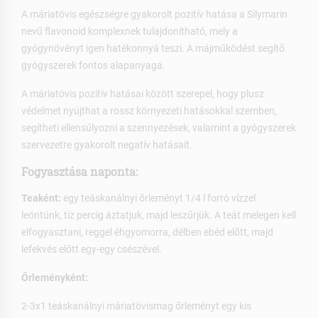
A máriatövis egészségre gyakorolt pozitív hatása a Silymarin
nevű flavonoid komplexnek tulajdonítható, mely a
gyógynövényt igen hatékonnyá teszi. A májműködést segítő
gyógyszerek fontos alapanyaga.
A máriatövis pozitív hatásai között szerepel, hogy plusz
védelmet nyújthat a rossz környezeti hatásokkal szemben,
segítheti ellensúlyozni a szennyezések, valamint a gyógyszerek
szervezetre gyakorolt negatív hatásait.
Fogyasztása naponta:
Teaként:
egy teáskanálnyi őrleményt 1/4 l forró vízzel
leöntünk, tíz percig áztatjuk, majd leszűrjük. A teát melegen kell
elfogyasztani, reggel éhgyomorra, délben ebéd előtt, majd
lefekvés előtt egy-egy csészével.
Őrleményként:
2-3x1 teáskanálnyi máriatövismag őrleményt egy kis