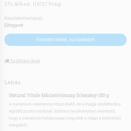
27% ÁFÁ-val , [15727 Ft/kg]
Készletinformáció:
Elfogyott
Értesítést kérek, ha beérkezik
Szállítási díjak
Leírás
Natural Vitale Máriatövismag őrlemény 150 g
A máriatövis valamennyi része ehető, de a magja rendelkezik a
legtöbb pozitív hatással. Számos tanulmányban olvasható,
hogy a máriatövis hatóanyagai megvédik a májat a különböző
mérgektől.