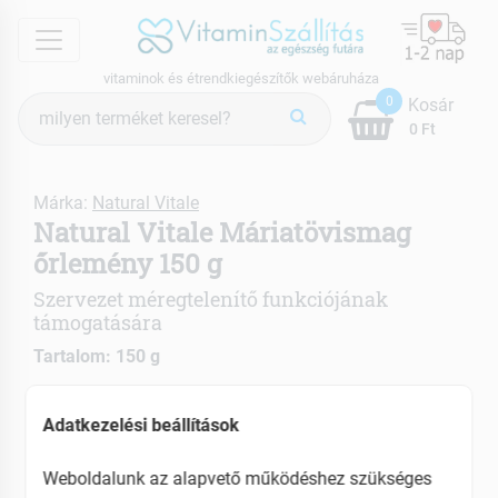
menu
vitaminok és étrendkiegészítők webáruháza
Termék
0
Kosár
keresés
0 Ft
Márka:
Natural Vitale
Natural Vitale Máriatövismag
őrlemény 150 g
Szervezet méregtelenítő funkciójának
támogatására
Tartalom: 150 g
Védi a máj egészségét
Adatkezelési beállítások
Segíti a megfelelő emésztést
Weboldalunk az alapvető működéshez szükséges
EAN: 5999886411206