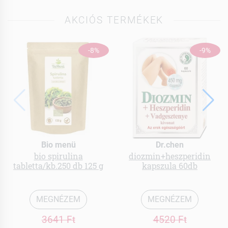
AKCIÓS TERMÉKEK
-8%
-9%
Bio menü
Dr.chen
bio spirulina
diozmin+heszperidin
tabletta/kb.250 db 125 g
kapszula 60db
MEGNÉZEM
MEGNÉZEM
3641 Ft
4520 Ft