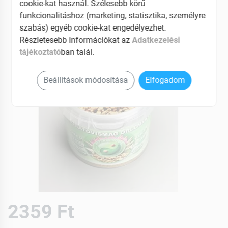
cookie-kat használ. Szélesebb körű
funkcionalitáshoz (marketing, statisztika, személyre
szabás) egyéb cookie-kat engedélyezhet.
Részletesebb információkat az
Adatkezelési
tájékoztató
ban talál.
Beállítások módosítása
Elfogadom
2359 Ft