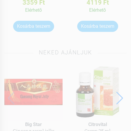
3359 Ft
4119 Ft
Elérhetõ
Elérhetõ
Kosárba teszem
Kosárba teszem
NEKED AJÁNLJUK
Big Star
Citrovital
Ginseng royal jelly
Csepp 25 ml