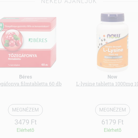
NEKED AJÁNLJUK
Béres
Now
gáfonya filmtabletta 60 db
L-lysine tabletta 1000mg 1
MEGNÉZEM
MEGNÉZEM
3479 Ft
6179 Ft
Elérhetõ
Elérhetõ