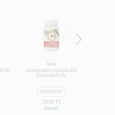
Dr.m
00 db
Liposzómás c-vitamin 60x
Senior
kapszula 60 db
MEGNÉZEM
2859 Ft
Elérhetõ