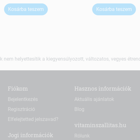
Kosárba teszem
Kosárba teszem
k nem helyettesítik a kiegyensúlyozott, változatos, vegyes étre
Fiókom
Hasznos információk
Bejelentkezés
Aktuális ajánlatok
Regisztráció
Blog
Elfelejtetted jelszavad?
vitaminszallitas.hu
Jogi információk
Rólunk