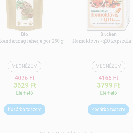
Bio
Dr.chen
kendermag fehérje por 250 g
Homoktövis+q10 kapszula 
MEGNÉZEM
MEGNÉZEM
4026 Ft
4165 Ft
3629 Ft
3799 Ft
Elérhetõ
Elérhetõ
Kosárba teszem
Kosárba teszem