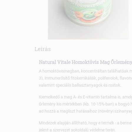
Leírás
Natural Vitale Homoktövis Mag Őrlemény
A homoktövismagban, koncentráltan találhatóak m
3), immunerősítő fitokemikáliák, polifenolok, flav
valamint speciális ballasztanyagok és rostok.
Kiemelkedő a mag A- és E-vitamin tartalma is, amel
őrlemény kis mértékben (kb. 10-15%-ban) a bogyó 
ad hozzá a magliszt hatásaihoz (növényi színanyag
Mindezek alapján állítható, hogy e termék - a ben
jelent a szervezet sokoldalú védelme terén.