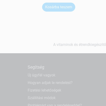
Kosárba teszem
A vitaminok és étrendkiegészítő
Segítség
Új ügyfél vagyok
Hogyan adjak le rendelést?
Fizetési lehetőségek
Szállítási módok
Problémád van a rendeléseddel?