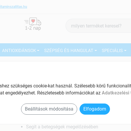
itaminszallitas.hu
Termék
keresés
ANTIOXIDÁNSOK
SZÉPSÉG ÉS HANGULAT
SPECIÁLIS
2
Márka:
Natural Vitale
Natural Vitale Homoktövis mag
őrlemény 150 g
27
ez szükséges cookie-kat használ. Szélesebb körű funkcionalitá
Omega-3 tartalmú étrend kiegészítő
at engedélyezhet. Részletesebb információkat az
Adatkezelési 
Ké
Tartalom: 150 g
El
Beállítások módosítása
Elfogadom
Immunerősítő
Antioxidáns hatású
Segít a betegségek megelőzésében