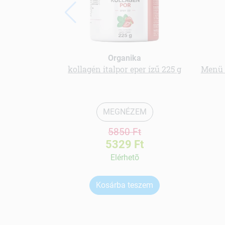
Organika
kollagén italpor eper ízű 225 g
Menü 
MEGNÉZEM
5850 Ft
5329 Ft
Elérhetõ
Kosárba teszem