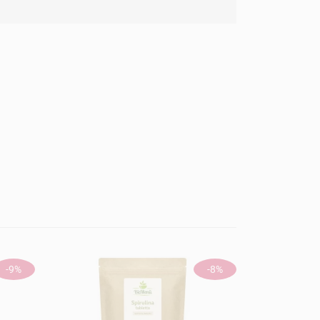
-9%
-8%