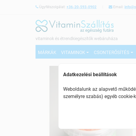
Ügyfélszolgálat:
+36-20-593-0902
Email:
info@v
vitaminok és étrendkiegészítők webáruháza
MÁRKÁK
VITAMINOK
CSONTERŐSÍTÉS
Adatkezelési beállítások
Weboldalunk az alapvető működésh
személyre szabás) egyéb cookie-k