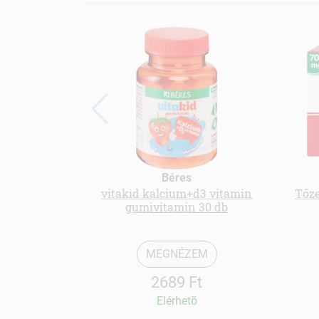
Béres
vitakid kalcium+d3 vitamin
Tőze
gumivitamin 30 db
MEGNÉZEM
2689 Ft
Elérhetõ