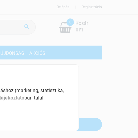
Belépés
Regisztráció
0
Kosár
0 Ft
ÚJDONSÁG
AKCIÓS
259 Ft
% ÁFÁ-val , [15060 Ft/kg]
shoz (marketing, statisztika,
tájékoztató
ban talál.
szletinformáció:
fogyott
Értesítést kérek, ha beérkezik