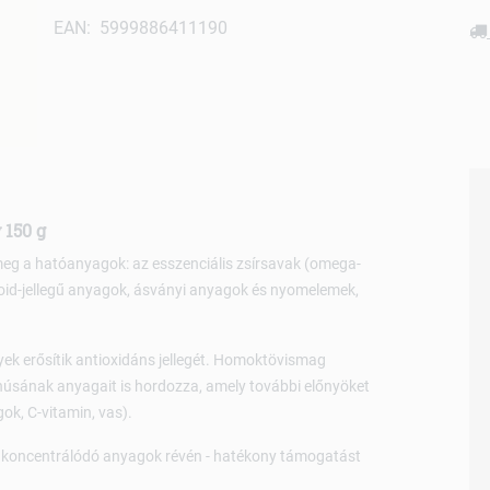
EAN: 5999886411190
 150 g
eg a hatóanyagok: az esszenciális zsírsavak (omega-
onoid-jellegű anyagok, ásványi anyagok és nyomelemek,
yek erősítik antioxidáns jellegét. Homoktövismag
húsának anyagait is hordozza, amely további előnyöket
ok, C-vitamin, vas).
ne koncentrálódó anyagok révén - hatékony támogatást