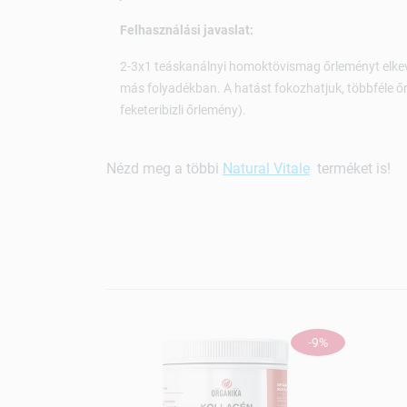
Felhasználási javaslat:
2-3x1 teáskanálnyi homoktövismag őrleményt elkev
más folyadékban. A hatást fokozhatjuk, többféle őr
feketeribizli őrlemény).
Nézd meg a többi
Natural Vitale
terméket is!
-9%