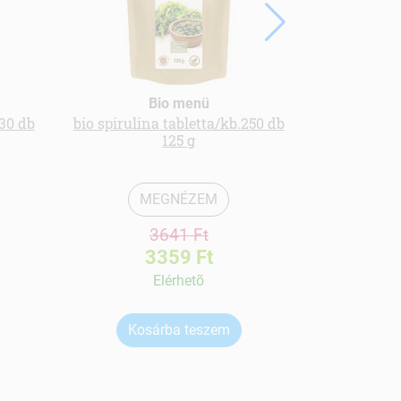
Bio menü
30 db
bio spirulina tabletta/kb.250 db
Multivitam
125 g
MEGNÉZEM
3641 Ft
3359 Ft
Elérhetõ
Kosárba teszem
Ko