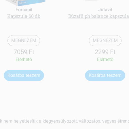
Forcapil
Jutavit
Kapszula 60 db
Búzafű ph balance kapszula
MEGNÉZEM
MEGNÉZEM
7059 Ft
2299 Ft
Elérhetõ
Elérhetõ
Kosárba teszem
Kosárba teszem
k nem helyettesítik a kiegyensúlyozott, változatos, vegyes étre