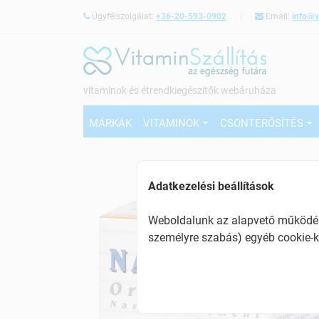
Ügyfélszolgálat:
+36-20-593-0902
Email:
info@v
vitaminok és étrendkiegészítők webáruháza
MÁRKÁK
VITAMINOK
CSONTERŐSÍTÉS
Adatkezelési beállítások
Weboldalunk az alapvető működésh
személyre szabás) egyéb cookie-k