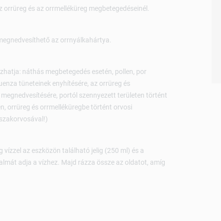
z orrüreg és az orrmelléküreg megbetegedéseinél.
s megnedvesíthető az orrnyálkahártya.
zhatja: náthás megbetegedés esetén, pollen, por
luenza tüneteinek enyhítésére, az orrüreg és
r megnedvesítésére, portól szennyezett területen történt
, orrüreg és orrmelléküregbe történt orvosi
 szakorvosával!)
 vízzel az eszközön található jelig (250 ml) és a
almát adja a vízhez. Majd rázza össze az oldatot, amíg