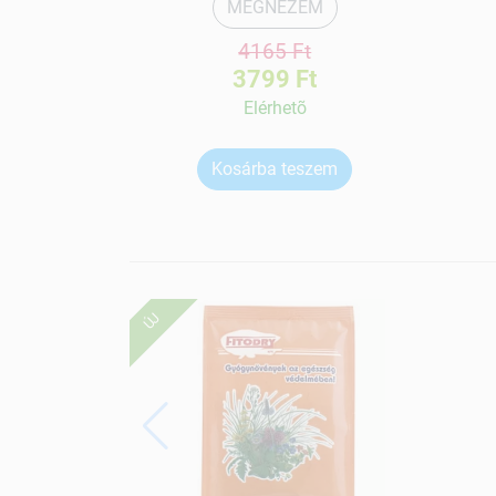
MEGNÉZEM
4165 Ft
3799 Ft
Elérhetõ
Kosárba teszem
ÚJ