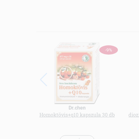
-9%
Dr.chen
Homoktövis+q10 kapszula 30 db
dioz