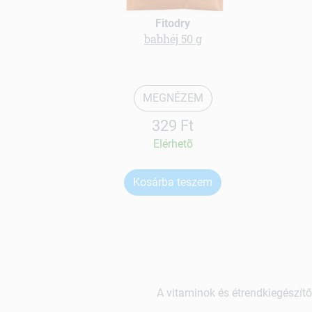
Fitodry
babhéj 50 g
MEGNÉZEM
329 Ft
Elérhetõ
Kosárba teszem
A vitaminok és étrendkiegészítő