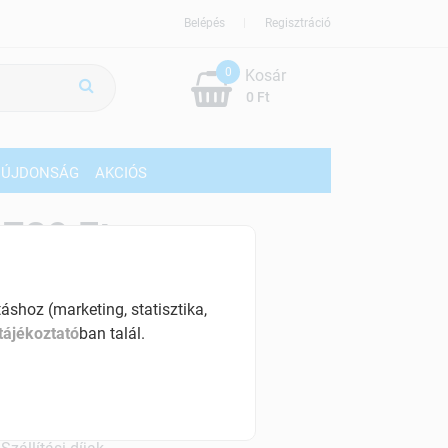
Belépés
Regisztráció
0
Kosár
0 Ft
ÚJDONSÁG
AKCIÓS
729 Ft
% ÁFÁ-val , [124 Ft/db]
shoz (marketing, statisztika,
szletinformáció:
tájékoztató
ban talál.
érhetõ
ennyiben
csütörtök 18:00 óráig rendelsz,
árható kiszállítás augusztus 11, kedd
.