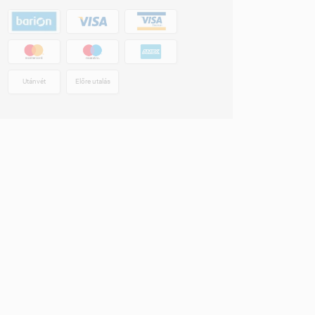
Utánvét
Előre utalás