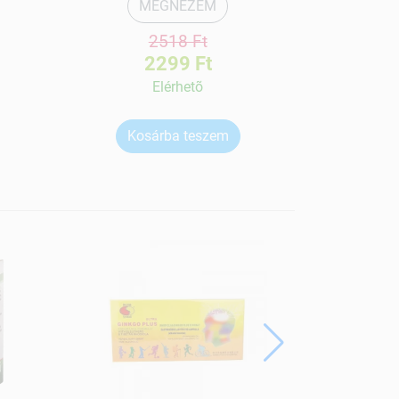
MEGNÉZEM
2518 Ft
2299 Ft
Elérhetõ
Kosárba teszem
Ko