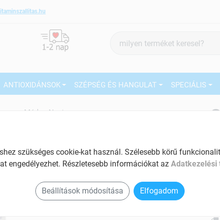
itaminszallitas.hu
Termék
keresés
ANTIOXIDÁNSOK
SZÉPSÉG ÉS HANGULAT
SPECIÁLIS
3
Márka:
Nasipur
Nasipur Orröblítő só 30 db
27
Orrdugulás ellen
ez szükséges cookie-kat használ. Szélesebb körű funkcionalitá
Tartalom: 30 db
Ké
at engedélyezhet. Részletesebb információkat az
Adatkezelési 
El
Náthás megbetegedés esetén különösen
ajánlott
Beállítások módosítása
Elfogadom
Am
Hatásos a megfázás tüneteinek
a v
kezelésére