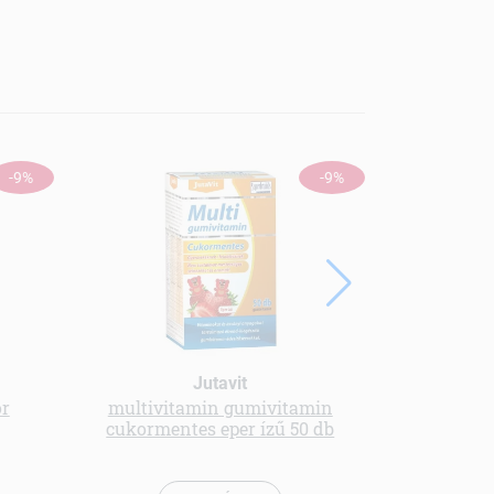
-9%
-9%
Jutavit
or
multivitamin gumivitamin
Menü kender
cukormentes eper ízű 50 db