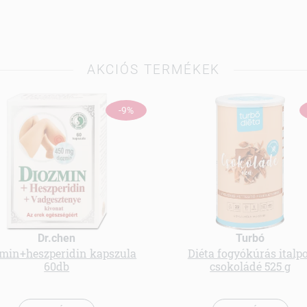
AKCIÓS TERMÉKEK
-9%
Dr.chen
Turbó
min+heszperidin kapszula
Diéta fogyókúrás italp
60db
csokoládé 525 g