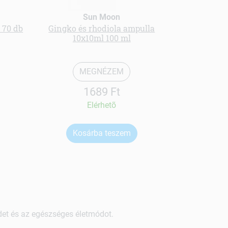
Sun Moon
 70 db
Gingko és rhodiola ampulla
Méhpemp
10x10ml 100 ml
MEGNÉZEM
1689 Ft
Elérhetõ
Kosárba teszem
Ko
ndet és az egészséges életmódot.