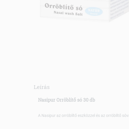
Leírás
Nasipur Orröblítő só 30 db
A Nasipur az orröblítő eszközzel és az orröblítő sóv