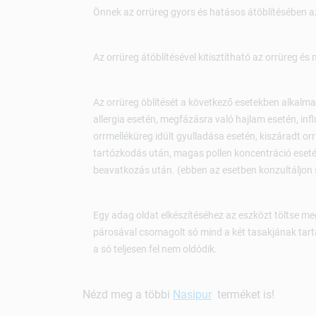
Önnek az orrüreg gyors és hatásos átöblítésében a
Az orrüreg átöblítésével kitisztítható az orrüreg é
Az orrüreg öblítését a következő esetekben alkalma
allergia esetén, megfázásra való hajlam esetén, inf
orrmelléküreg idült gyulladása esetén, kiszáradt or
tartózkodás után, magas pollen koncentráció esetén
beavatkozás után. (ebben az esetben konzultáljon
Egy adag oldat elkészítéséhez az eszközt töltse meg
párosával csomagolt só mind a két tasakjának tart
a só teljesen fel nem oldódik.
Nézd meg a többi
Nasipur
terméket is!