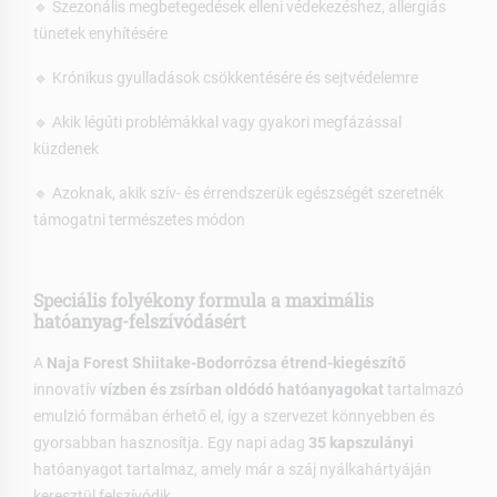
🔹 Szezonális megbetegedések elleni védekezéshez, allergiás
tünetek enyhítésére
🔹 Krónikus gyulladások csökkentésére és sejtvédelemre
🔹 Akik légúti problémákkal vagy gyakori megfázással
küzdenek
🔹 Azoknak, akik szív- és érrendszerük egészségét szeretnék
támogatni természetes módon
Speciális folyékony formula a maximális
hatóanyag-felszívódásért
A
Naja Forest Shiitake-Bodorrózsa étrend-kiegészítő
innovatív
vízben és zsírban oldódó hatóanyagokat
tartalmazó
emulzió formában érhető el, így a szervezet könnyebben és
gyorsabban hasznosítja. Egy napi adag
35 kapszulányi
hatóanyagot tartalmaz, amely már a száj nyálkahártyáján
keresztül felszívódik.