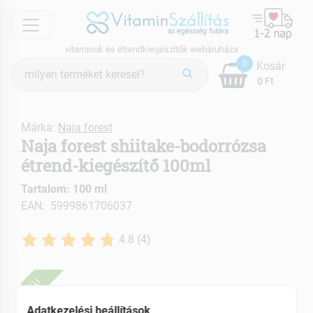
menu
vitaminok és étrendkiegészítők webáruháza
Termék
0
Kosár
keresés
0 Ft
Márka:
Naja forest
Naja forest shiitake-bodorrózsa
étrend-kiegészítő 100ml
Tartalom: 100 ml
EAN: 5999861706037
4.8 (4)
ÚJ
Adatkezelési beállítások