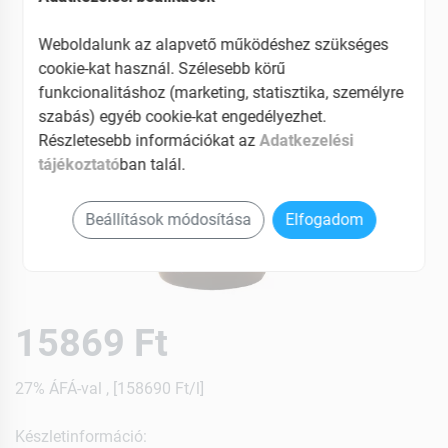
Weboldalunk az alapvető működéshez szükséges
cookie-kat használ. Szélesebb körű
funkcionalitáshoz (marketing, statisztika, személyre
szabás) egyéb cookie-kat engedélyezhet.
Részletesebb információkat az
Adatkezelési
tájékoztató
ban talál.
Beállítások módosítása
Elfogadom
15869 Ft
27% ÁFÁ-val , [158690 Ft/l]
Készletinformáció: