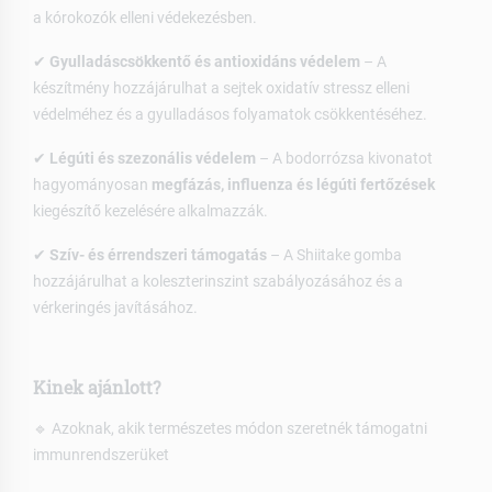
a kórokozók elleni védekezésben.
✔
Gyulladáscsökkentő és antioxidáns védelem
– A
készítmény hozzájárulhat a sejtek oxidatív stressz elleni
védelméhez és a gyulladásos folyamatok csökkentéséhez.
✔
Légúti és szezonális védelem
– A bodorrózsa kivonatot
hagyományosan
megfázás, influenza és légúti fertőzések
kiegészítő kezelésére alkalmazzák.
✔
Szív- és érrendszeri támogatás
– A Shiitake gomba
hozzájárulhat a koleszterinszint szabályozásához és a
vérkeringés javításához.
Kinek ajánlott?
🔹 Azoknak, akik természetes módon szeretnék támogatni
immunrendszerüket