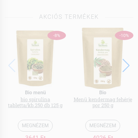
AKCIÓS TERMÉKEK
-8%
-10%
Bio menü
Bio
bio spirulina
Menü kendermag fehérje
tabletta/kb.250 db 125 g
por 250 g
MEGNÉZEM
MEGNÉZEM
3641 Ft
4026 Ft