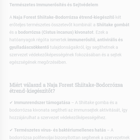
Természetes Immunerősítés és Sejtvédelem
A
Naja Forest Shiitake-Bodorrózsa étrend-kiegészítő
két
erőteljes természetes összetevőt kombinál: a
Shiitake gombát
és a
bodorrózsa (Cistus incanus) kivonatot
. Ezek a
hatóanyagok régóta ismertek
immunerősítő, antivirális és
gyulladáscsökkentő
tulajdonságaikról, így segíthetnek a
szervezet védekezőképességének fokozásában és a sejtek
egészségének megőrzésében.
Miért válaszd a Naja Forest Shiitake-Bodorrózsa
étrend-kiegészítőt?
✔
Immunrendszer támogatása
– A Shiitake gomba és a
bodorrózsa kivonata segítheti az immunsejtek aktivitását, így
hozzájárulhat a szervezet védekezőképességéhez.
✔
Természetes vírus- és baktériumellenes hatás
– A
bodorrózsa polifenoljai bizonyítottan segítenek a szervezetnek