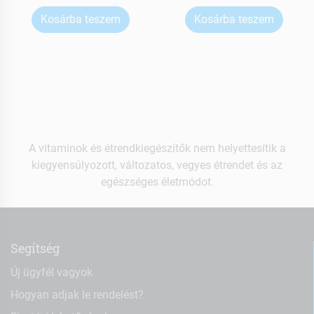
Kosárba teszem
Kosárba teszem
A vitaminok és étrendkiegészítők nem helyettesítik a
kiegyensúlyozott, változatos, vegyes étrendet és az
egészséges életmódot.
Segítség
Új ügyfél vagyok
Hogyan adjak le rendelést?