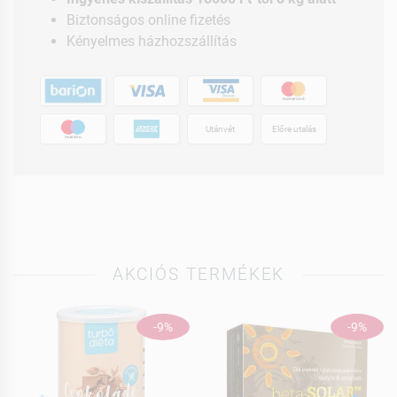
Biztonságos online fizetés
Kényelmes házhozszállítás
Utánvét
Előre utalás
AKCIÓS TERMÉKEK
-9%
-9%