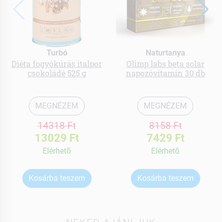
Turbó
Naturtanya
Diéta fogyókúrás italpor
Olimp labs beta solar
csokoládé 525 g
napozóvitamin 30 db
MEGNÉZEM
MEGNÉZEM
14318 Ft
8158 Ft
13029 Ft
7429 Ft
Elérhetõ
Elérhetõ
Kosárba teszem
Kosárba teszem