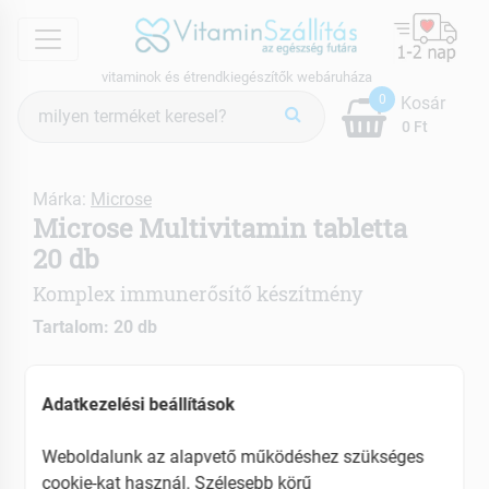
menu
vitaminok és étrendkiegészítők webáruháza
Termék
0
Kosár
keresés
0 Ft
Márka:
Microse
Microse Multivitamin tabletta
20 db
Komplex immunerősítő készítmény
Tartalom: 20 db
Segít a betegségek megelőzésében
Adatkezelési beállítások
Erősíti az immunrendszert
Energetizáló hatású
Weboldalunk az alapvető működéshez szükséges
EAN: 5997566502312
cookie-kat használ. Szélesebb körű