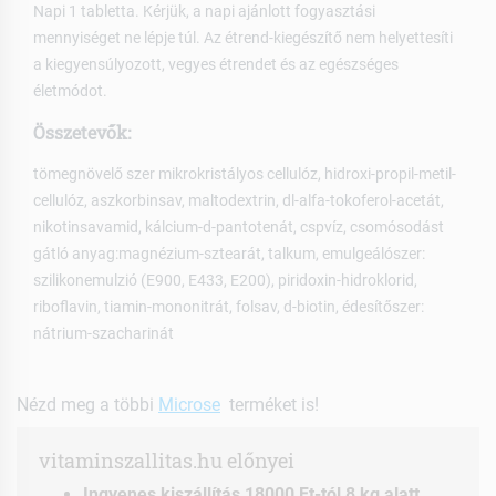
Napi 1 tabletta. Kérjük, a napi ajánlott fogyasztási
mennyiséget ne lépje túl. Az étrend-kiegészítő nem helyettesíti
a kiegyensúlyozott, vegyes étrendet és az egészséges
életmódot.
Összetevők:
tömegnövelő szer mikrokristályos cellulóz, hidroxi-propil-metil-
cellulóz, aszkorbinsav, maltodextrin, dl-alfa-tokoferol-acetát,
nikotinsavamid, kálcium-d-pantotenát, cspvíz, csomósodást
gátló anyag:magnézium-sztearát, talkum, emulgeálószer:
szilikonemulzió (E900, E433, E200), piridoxin-hidroklorid,
riboflavin, tiamin-mononitrát, folsav, d-biotin, édesítőszer:
nátrium-szacharinát
Nézd meg a többi
Microse
terméket is!
vitaminszallitas.hu előnyei
Ingyenes kiszállítás 18000 Ft-tól 8 kg alatt