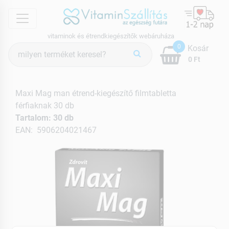
menu
vitaminok és étrendkiegészítők webáruháza
Termék
0
Kosár
keresés
0 Ft
Maxi Mag man étrend-kiegészítő filmtabletta
férfiaknak 30 db
Tartalom: 30 db
EAN: 5906204021467