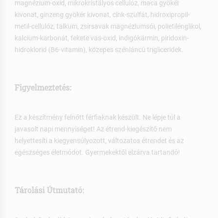
magnézium-oxid, mikrokristályos cellulóz, maca gyökér
kivonat, ginzeng gyökér kivonat, cink-szulfát, hidroxipropil-
metil-cellulóz, talkum, zsírsavak magnéziumsói, polietilénglikol,
kalcium-karbonát, fekete vas-oxid, indigókármin, piridoxin-
hidroklorid (B6-vitamin), közepes szénláncú trigliceridek.
Figyelmeztetés:
Ez a készítmény felnőtt férfiaknak készült. Ne lépje túl a
javasolt napi mennyiséget! Az étrend-kiegészítő nem
helyettesíti a kiegyensúlyozott, változatos étrendet és az
egészséges életmódot. Gyermekektől elzárva tartandó!
Tárolási Útmutató: