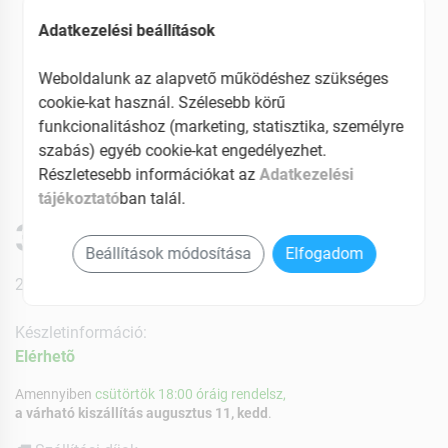
Adatkezelési beállítások
Weboldalunk az alapvető működéshez szükséges
cookie-kat használ. Szélesebb körű
funkcionalitáshoz (marketing, statisztika, személyre
szabás) egyéb cookie-kat engedélyezhet.
Részletesebb információkat az
Adatkezelési
tájékoztató
ban talál.
3109 Ft
Beállítások módosítása
Elfogadom
27% ÁFÁ-val , [104 Ft/db]
Készletinformáció:
Elérhetõ
Amennyiben
csütörtök 18:00 óráig rendelsz,
a várható kiszállítás augusztus 11, kedd
.