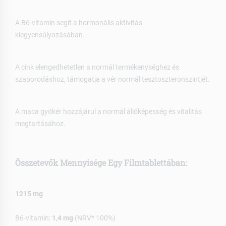
A B6-vitamin segít a hormonális aktivitás
kiegyensúlyozásában.
A cink elengedhetetlen a normál termékenységhez és
szaporodáshoz, támogatja a vér normál tesztoszteronszintjét.
A maca gyökér hozzájárul a normál állóképesség és vitalitás
megtartásához.
Összetevők Mennyisége Egy Filmtablettában:
1215 mg
B6-vitamin:
1,4 mg
(NRV* 100%)