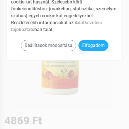
cookie-kat használ. Szélesebb körű
funkcionalitáshoz (marketing, statisztika, személyre
szabás) egyéb cookie-kat engedélyezhet.
Részletesebb információkat az
Adatkezelési
tájékoztató
ban talál.
Beállítások módosítása
Elfogadom
4869 Ft