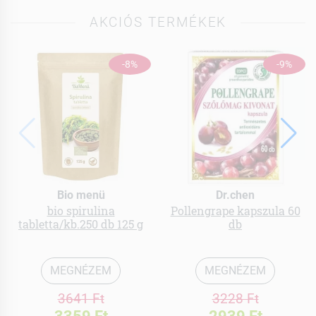
AKCIÓS TERMÉKEK
-8%
-9%
Bio menü
Dr.chen
bio spirulina
Pollengrape kapszula 60
tabletta/kb.250 db 125 g
db
MEGNÉZEM
MEGNÉZEM
3641 Ft
3228 Ft
3359 Ft
2939 Ft