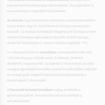
polysaccharid hatóanyagok felszívódását. Hozzájárulhat az
immunrendszer megfelelő működéséhez.
Az Acerola
vagy barbadoszi cseresznye a brazil esőerdőkben
honos bokor vagy fa. Gyümölcse az európai cseresznyére
hasonlít. Az Acerola Európában forgalmazott formája az érett
acerola különleges eljárással porlasztott sűrített anyaga,
amelynek természetes C-vitamin tartalma legalább 17%.
A C-vitaminon kívül az
acerolában
azonosítottak több mint
150 más anyagot, köztük vasat, A-vitamint, thiamint,
riboflavint, magnéziumot. Az acerola C vitaminok és ásványi
anyagok egyedülálló keveréke, aminek következtében sejtvédő
és szabad gyök megkötő hatása jóval meghaladhatja a
mesterséges C vitaminokét.
A flavonoid tartalmú termékek
esetleg emelhetik a
gyomorsavszintet, de kedvezően befolyásolhatják a
vércukorszintet.