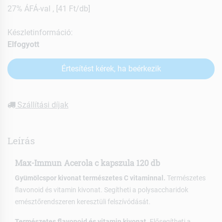
27% ÁFÁ-val , [41 Ft/db]
Készletinformáció:
Elfogyott
Értesítést kérek, ha beérkezik
Szállítási díjak
Leírás
Max-Immun Acerola c kapszula 120 db
Gyümölcspor kivonat természetes C vitaminnal.
Természetes
flavonoid és vitamin kivonat. Segítheti a polysaccharidok
emésztőrendszeren keresztüli felszívódását.
Természetes flavonoid és vitamin kivonat.
Elősegítheti a