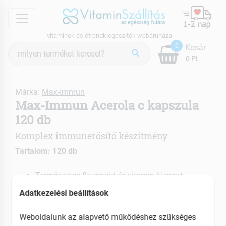
menu
vitaminok és étrendkiegészítők webáruháza
Termék
0
Kosár
keresés
0 Ft
Márka:
Max-Immun
Max-Immun Acerola c kapszula
120 db
Komplex immunerősítő készítmény
Tartalom: 120 db
Természetes flavonoid és vitamin kivonat
Magas C-vitamin tartalmú
Adatkezelési beállítások
Kedvezően befolyásolhata a vércukorszintet
Weboldalunk az alapvető működéshez szükséges
EAN: 5999882994055