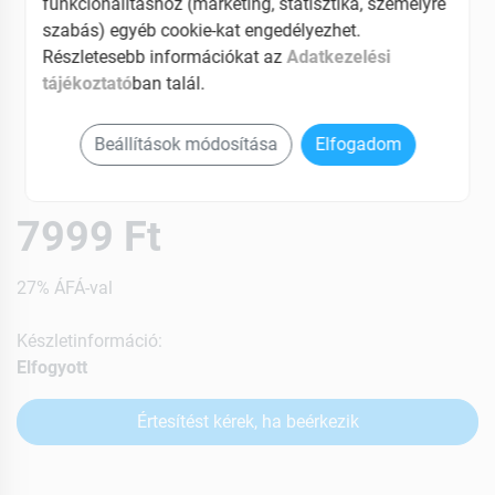
funkcionalitáshoz (marketing, statisztika, személyre
szabás) egyéb cookie-kat engedélyezhet.
Részletesebb információkat az
Adatkezelési
tájékoztató
ban talál.
Beállítások módosítása
Elfogadom
7999 Ft
27% ÁFÁ-val
Készletinformáció:
Elfogyott
Értesítést kérek, ha beérkezik