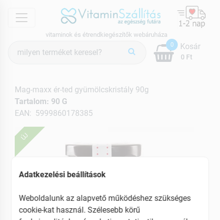
menu
vitaminok és étrendkiegészítők webáruháza
Termék
0
Kosár
keresés
0 Ft
Mag-maxx ér-ted gyümölcskristály 90g
Tartalom: 90 G
EAN: 5999860178385
ÚJ
Adatkezelési beállítások
Weboldalunk az alapvető működéshez szükséges
cookie-kat használ. Szélesebb körű