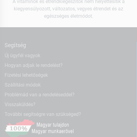
A vitaminok és étrendkiegészítők nem helyettesítik a
kiegyensúlyozott, változatos, vegyes étrendet és az
egészséges életmódot.
Segítség
Új ügyfél vagyok
Hogyan adjak le rendelést?
Fizetési lehetőségek
Szállítási módok
Problémád van a rendeléseddel?
Visszaküldés?
További segítségre van szükséged?