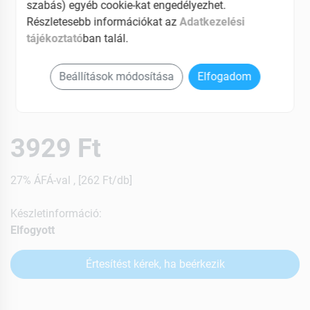
szabás) egyéb cookie-kat engedélyezhet.
Részletesebb információkat az
Adatkezelési
tájékoztató
ban talál.
Beállítások módosítása
Elfogadom
3929 Ft
27% ÁFÁ-val , [262 Ft/db]
Készletinformáció:
Elfogyott
Értesítést kérek, ha beérkezik