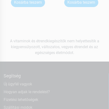
Kosárba teszem
Kosárba teszem
A vitaminok és étrendkiegészítők nem helyettesítik a
kiegyensúlyozott, változatos, vegyes étrendet és az
egészséges életmódot.
Segítség
Új ügyfél vagyok
Hogyan adjak le rendelést?
Fizetési lehetőségek
Szállítási módok