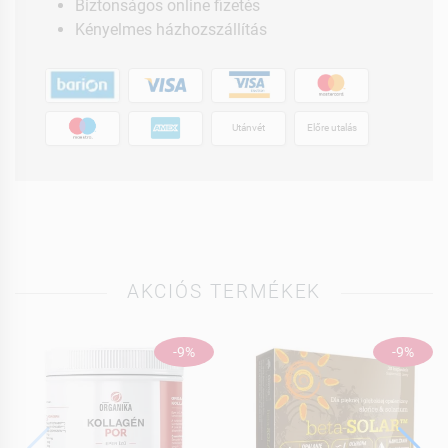
Biztonságos online fizetés
Kényelmes házhozszállítás
Utánvét
Előre utalás
AKCIÓS TERMÉKEK
-9%
-9%