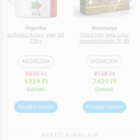
Organika
Naturtanya
kollagén italpor eper ízű
Olimp labs beta solar
225 g
napozóvitamin 30 db
MEGNÉZEM
MEGNÉZEM
5850 Ft
8158 Ft
5329 Ft
7429 Ft
Elérhetõ
Elérhetõ
Kosárba teszem
Kosárba teszem
NEKED AJÁNLJUK