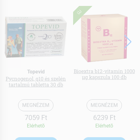
ÚJ
Bioextra b12-vitamin 1000
Topevid
µg kapszula 100 db
Pycnogenol, q10 és szelén
tartalmú tabletta 30 db
MEGNÉZEM
MEGNÉZEM
7059 Ft
6239 Ft
Elérhetõ
Elérhetõ