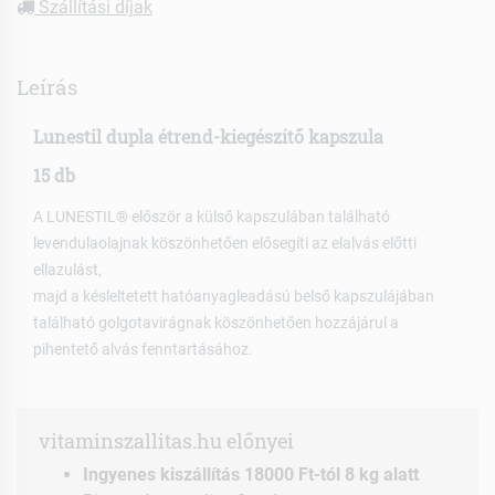
Szállítási díjak
Leírás
Lunestil dupla étrend-kiegészítő kapszula
15 db
A LUNESTIL® először a külső kapszulában található
levendulaolajnak köszönhetően elősegíti az elalvás előtti
ellazulást,
majd a késleltetett hatóanyagleadású belső kapszulájában
található golgotavirágnak köszönhetően hozzájárul a
pihentető alvás fenntartásához.
vitaminszallitas.hu előnyei
Ingyenes kiszállítás 18000 Ft-tól 8 kg alatt