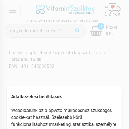
menu
vitaminok és étrendkiegészítők webáruháza
Termék
0
Kosár
keresés
0 Ft
Lunestil dupla étrend-kiegészítő kapszula 15 db
Tartalom: 15 db
EAN: 4011548036532
Adatkezelési beállítások
Weboldalunk az alapvető működéshez szükséges
cookie-kat használ. Szélesebb körű
funkcionalitáshoz (marketing, statisztika, személyre