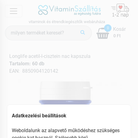
menu
vitaminok és étrendkiegészítők webáruháza
Termék
0
Kosár
keresés
0 Ft
Longlife acetil-l-cisztein nac kapszula
Tartalom: 60 db
EAN: 8850904120142
Adatkezelési beállítások
Weboldalunk az alapvető működéshez szükséges
cookie-kat használ. Szélesebb körű