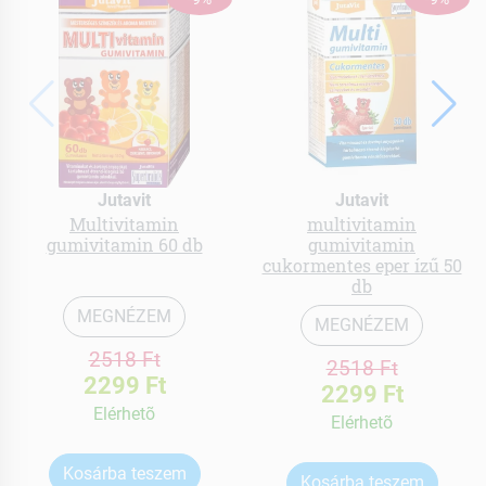
Jutavit
Jutavit
Multivitamin
multivitamin
gumivitamin 60 db
gumivitamin
cukormentes eper ízű 50
db
MEGNÉZEM
MEGNÉZEM
2518 Ft
2518 Ft
2299 Ft
2299 Ft
Elérhetõ
Elérhetõ
Kosárba teszem
Kosárba teszem