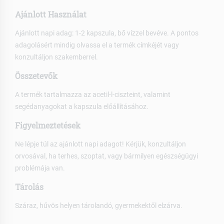
Ajánlott Használat
Ajánlott napi adag: 1-2 kapszula, bő vízzel bevéve. A pontos
adagolásért mindig olvassa el a termék címkéjét vagy
konzultáljon szakemberrel.
Összetevők
A termék tartalmazza az acetil-l-ciszteint, valamint
segédanyagokat a kapszula előállításához.
Figyelmeztetések
Ne lépje túl az ajánlott napi adagot! Kérjük, konzultáljon
orvosával, ha terhes, szoptat, vagy bármilyen egészségügyi
problémája van.
Tárolás
Száraz, hűvös helyen tárolandó, gyermekektől elzárva.