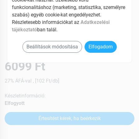
funkcionalitáshoz (marketing, statisztika, személyre
szabás) egyéb cookie-kat engedélyezhet.
Részletesebb információkat az
Adatkezelési
tájékoztató
ban talál.
Beállítások módosítása
Elfogadom
6099 Ft
27% ÁFÁ-val , [102 Ft/db]
Készletinformáció:
Elfogyott
Értesítést kérek, ha beérkezik