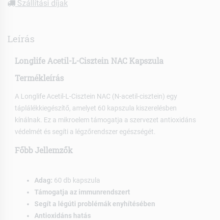
Szállítási díjak
Leírás
Longlife Acetil-L-Cisztein NAC Kapszula
Termékleírás
A Longlife Acetil-L-Cisztein NAC (N-acetil-cisztein) egy
táplálékkiegészítő, amelyet 60 kapszula kiszerelésben
kínálnak. Ez a mikroelem támogatja a szervezet antioxidáns
védelmét és segíti a légzőrendszer egészségét.
Főbb Jellemzők
Adag:
60 db kapszula
Támogatja az immunrendszert
Segít a légúti problémák enyhítésében
Antioxidáns hatás