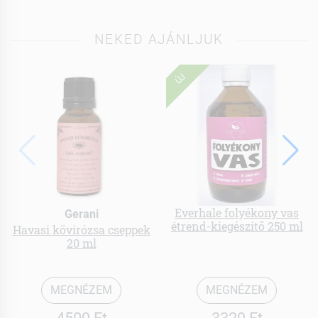
NEKED AJÁNLJUK
ÚJ
Everhale folyékony vas
Gerani
étrend-kiegészítő 250 ml
Havasi kövirózsa cseppek
20 ml
MEGNÉZEM
MEGNÉZEM
4509 Ft
3329 Ft