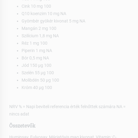
Cink 10 mg 100
Q10 koenzim 10 mg NA
Gyömbér gyökér kivonat 5 mg NA
Mangán 2 mg 100
Szilícium 1,8 mg NA
Réz 1 mg 100
Piperin 1 mg NA
Bór 0,5 mg NA
Jód 150 µg 100
Szelén 55 µg 100
Molibdén 50 µg 100
Króm 40 µg 100
NRV % = Napi beviteli referencia érték felnőttek számára NA =
nincs adat
Összetevők
Huminsav, Fulvosav, Máriatövis mag kivonat, Vitamin: C-