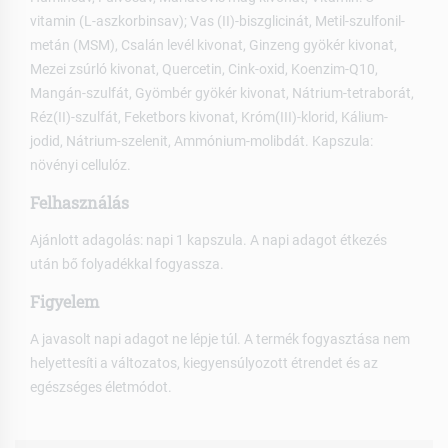
vitamin (L-aszkorbinsav); Vas (II)-biszglicinát, Metil-szulfonil-
metán (MSM), Csalán levél kivonat, Ginzeng gyökér kivonat,
Mezei zsúrló kivonat, Quercetin, Cink-oxid, Koenzim-Q10,
Mangán-szulfát, Gyömbér gyökér kivonat, Nátrium-tetraborát,
Réz(II)-szulfát, Feketbors kivonat, Króm(III)-klorid, Kálium-
jodid, Nátrium-szelenit, Ammónium-molibdát. Kapszula:
növényi cellulóz.
Felhasználás
Ajánlott adagolás: napi 1 kapszula. A napi adagot étkezés
után bő folyadékkal fogyassza.
Figyelem
A javasolt napi adagot ne lépje túl. A termék fogyasztása nem
helyettesíti a változatos, kiegyensúlyozott étrendet és az
egészséges életmódot.