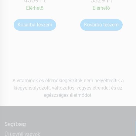
Elérhetõ
Elérhetõ
Kosárba teszem
Kosárba teszem
A vitaminok és étrendkiegészítők nem helyettesítik a
kiegyensúlyozott, változatos, vegyes étrendet és az
egészséges életmódot.
Segítség
Új ügyfél vagyok