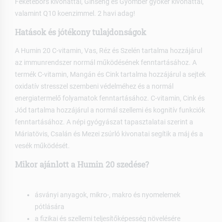
Feketebors kivonattal, Ginseng és Gyömbér gyökér kivonattal,
valamint Q10 koenzimmel. 2 havi adag!
Hatások és jótékony tulajdonságok
A Humin 20 C-vitamin, Vas, Réz és Szelén tartalma hozzájárul
az immunrendszer normál működésének fenntartásához. A
termék C-vitamin, Mangán és Cink tartalma hozzájárul a sejtek
oxidatív stresszel szembeni védelméhez és a normál
energiatermelő folyamatok fenntartásához. C-vitamin, Cink és
Jód tartalma hozzájárul a normál szellemi és kognitív funkciók
fenntartásához. A népi gyógyászat tapasztalatai szerint a
Máriatövis, Csalán és Mezei zsúrló kivonatai segítik a máj és a
vesék működését.
Mikor ajánlott a Humin 20 szedése?
ásványi anyagok, mikro-, makro és nyomelemek
pótlására
a fizikai és szellemi teljesítőképesség növelésére