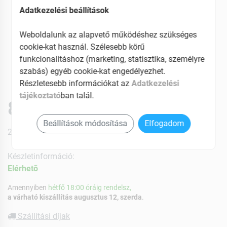
Adatkezelési beállítások
Weboldalunk az alapvető működéshez szükséges
cookie-kat használ. Szélesebb körű
funkcionalitáshoz (marketing, statisztika, személyre
szabás) egyéb cookie-kat engedélyezhet.
Részletesebb információkat az
Adatkezelési
tájékoztató
ban talál.
8039 Ft
Beállítások módosítása
Elfogadom
27% ÁFÁ-val , [134 Ft/db]
Készletinformáció:
Elérhetõ
Amennyiben
hétfő 18:00 óráig rendelsz,
a várható kiszállítás augusztus 12, szerda
.
Szállítási díjak