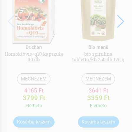
Dr.chen
Bio menü
Homoktövis+q10 kapszula
bio spirulina
30 db
tabletta/kb.250 db 125 g
MEGNÉZEM
MEGNÉZEM
4165 Ft
3641 Ft
3799 Ft
3359 Ft
Elérhetõ
Elérhetõ
Kosárba teszem
Kosárba teszem