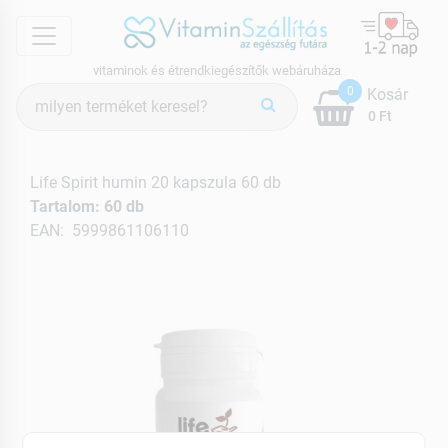
menu
vitaminok és étrendkiegészítők webáruháza
Termék
0
Kosár
keresés
0 Ft
Life Spirit humin 20 kapszula 60 db
Tartalom: 60 db
EAN: 5999861106110