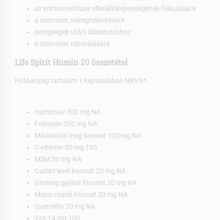
az immunrendszer ellenállóképességének fokozására
a szervezet méregtelenítésére
betegségek utáni lábadozáshoz
a szervezet roborálására
Life Spirit Humin 20 összetétel
Hatóanyag tartalom 1 kapszulában NRV%*
Huminsav 300 mg NA
Fulvosav 200 mg NA
Máriatövis mag kivonat 100 mg NA
C-vitamin 80 mg 100
MSM 50 mg NA
Csalán levél kivonat 20 mg NA
Ginseng gyökér kivonat 20 mg NA
Mezei zsúrló kivonat 20 mg NA
Quercetin 20 mg NA
Vas 14 mg 100