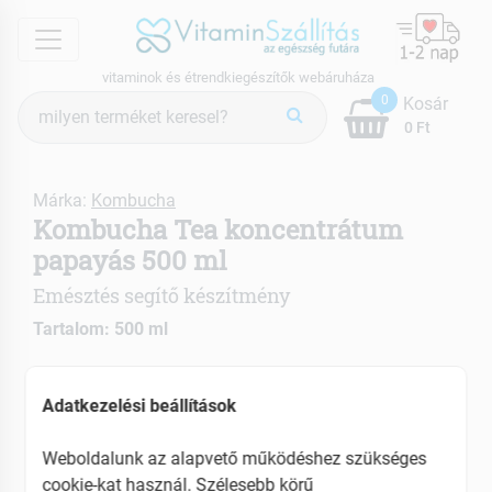
menu
vitaminok és étrendkiegészítők webáruháza
Termék
0
Kosár
keresés
0 Ft
Márka:
Kombucha
Kombucha Tea koncentrátum
papayás 500 ml
Emésztés segítő készítmény
Tartalom: 500 ml
Támogatja a nyirok- és érrendszer működését és
Adatkezelési beállítások
gátolja a meszesedést
Segíti a súlycsökkentést
Weboldalunk az alapvető működéshez szükséges
Méregtelenítő hatású
cookie-kat használ. Szélesebb körű