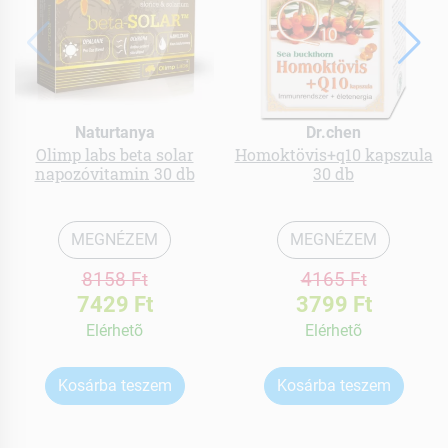
Naturtanya
Dr.chen
Olimp labs beta solar
Homoktövis+q10 kapszula
napozóvitamin 30 db
30 db
MEGNÉZEM
MEGNÉZEM
8158 Ft
4165 Ft
7429 Ft
3799 Ft
Elérhetõ
Elérhetõ
Kosárba teszem
Kosárba teszem