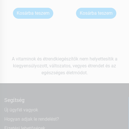
Kosárba teszem
Kosárba teszem
A vitaminok és étrendkiegészítők nem helyettesítik a
kiegyensúlyozott, változatos, vegyes étrendet és az
egészséges életmódot.
Segítség
Új ügyfél vagyok
Hogyan adjak le rendelést?
Fizetési lehetőségek