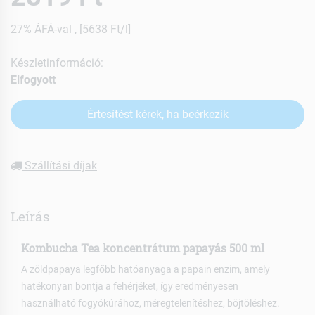
27% ÁFÁ-val , [5638 Ft/l]
Készletinformáció:
Elfogyott
Értesítést kérek, ha beérkezik
Szállítási díjak
Leírás
Kombucha Tea koncentrátum papayás 500 ml
A zöldpapaya legfőbb hatóanyaga a papain enzim, amely
hatékonyan bontja a fehérjéket, így eredményesen
használható fogyókúrához, méregtelenítéshez, böjtöléshez.