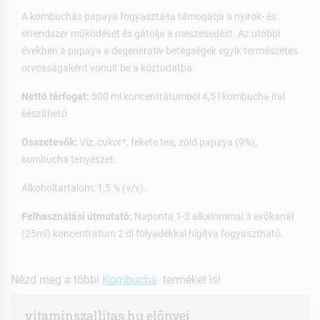
A kombuchás papaya fogyasztása támogatja a nyirok- és
érrendszer működését és gátolja a meszesedést. Az utóbbi
években a papaya a degeneratív betegségek egyik természetes
orvosságaként vonult be a köztudatba.
Nettó térfogat:
500 ml koncentrátumból 4,5 l kombucha ital
készíthető
Összetevők:
Víz, cukor*, fekete tea, zöld papaya (9%),
kombucha tenyészet.
Alkoholtartalom: 1,5 % (v/v).
Felhasználási útmutató:
Naponta 1-3 alkalommal 3 evőkanál
(25ml) koncentrátum 2 dl folyadékkal hígítva fogyasztható.
Nézd meg a többi
Kombucha
terméket is!
vitaminszallitas.hu előnyei