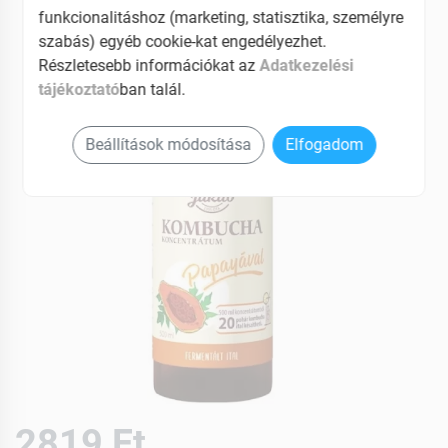
EAN: 5998219301023
funkcionalitáshoz (marketing, statisztika, személyre
szabás) egyéb cookie-kat engedélyezhet.
Részletesebb információkat az
Adatkezelési
tájékoztató
ban talál.
Beállítások módosítása
Elfogadom
2819 Ft