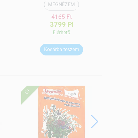
MEGNÉZEM
4165 Ft
3799 Ft
Elérhetõ
Kosárba teszem
Ko
ÚJ
ÚJ