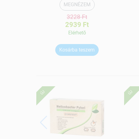
MEGNÉZEM
3228 Ft
2939 Ft
Elérhetõ
Kosárba teszem
ÚJ
ÚJ