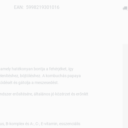
EAN: 5998219301016
mely hatékonyan bontja a fehérjéket, így
lenítéshez, böjtöléshez. A kombuchás papaya
ödését és gátolja a meszesedést.
szer erősítésére, általános jó közérzet és erőnlét
s, B-komplex és A-, C-, E-vitamin, esszenciális