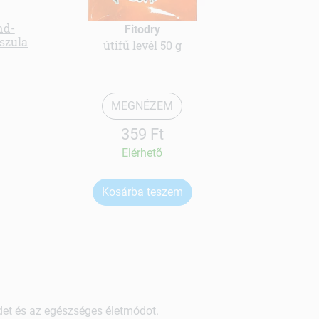
nd-
Naturtanya
Fitodry
pszula
multivita
útifű levél 50 g
MEGNÉZEM
359 Ft
Elérhetõ
Kosárba teszem
Ko
ndet és az egészséges életmódot.