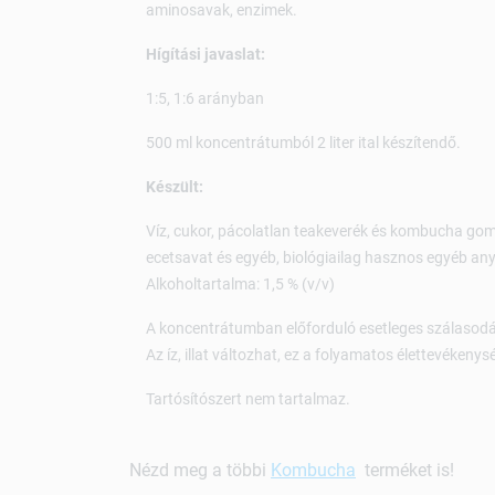
aminosavak, enzimek.
Hígítási javaslat:
1:5, 1:6 arányban
500 ml koncentrátumból 2 liter ital készítendő.
Készült:
Víz, cukor, pácolatlan teakeverék és kombucha go
ecetsavat és egyéb, biológiailag hasznos egyéb any
Alkoholtartalma: 1,5 % (v/v)
A koncentrátumban előforduló esetleges szálasodá
Az íz, illat változhat, ez a folyamatos élettevékeny
Tartósítószert nem tartalmaz.
Nézd meg a többi
Kombucha
terméket is!