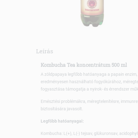
Leírás
Kombucha Tea koncentrátum 500 ml
A zöldpapaya legfőbb hatóanyaga a papain enzim, a
eredményesen használható fogyókúrához, méregte
fogyasztása támogatja a nyirok- és érrendszer műk
Emésztési problémákra, méregtelenítésre, immunrend
biztosítására javasolt.
Legfőbb hatóanyagai:
Kombucha: L(+), L(-) tejsav, glükuronsav, acidophylu