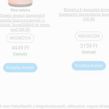
Bioextra b-komplex étre
Viva natura
kiegészítő lágyzselatin ka
llagén étrend-kiegészítő
100 db
pszula hialuronsavval, c-
innal, kovafölddel és msm-
mel 100 db
MEGNÉZEM
MEGNÉZEM
3159 Ft
4449 Ft
Elérhetõ
Elérhetõ
Kosárba teszem
Kosárba teszem
k nem helyettesítik a kiegyensúlyozott, változatos, vegyes étre