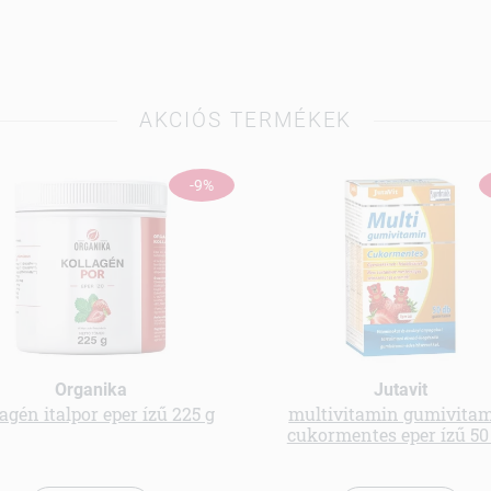
AKCIÓS TERMÉKEK
-9%
Organika
Jutavit
agén italpor eper ízű 225 g
multivitamin gumivita
cukormentes eper ízű 50