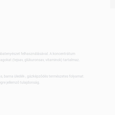
mbatenyészet felhasználásával. A koncentrátum
agokat (tejsav, glükuronsav, vitaminok) tartalmaz.
s, barna üledék-, gázképződés természetes folyamat.
ségre jellemző tulajdonság.