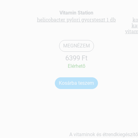
Vitamin Station
helicobacter pylori gyorsteszt 1 db
ko
ka
vitam
MEGNÉZEM
6399 Ft
Elérhetõ
Kosárba teszem
A vitaminok és étrendkiegészítő