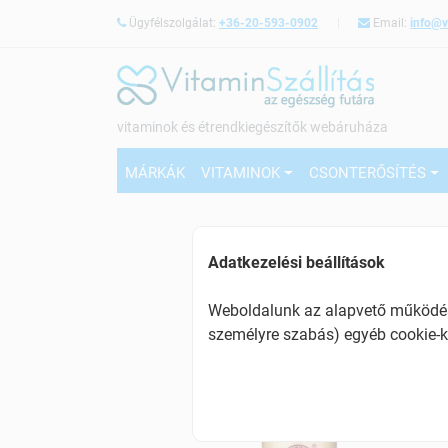
Ügyfélszolgálat:
+36-20-593-0902
Email:
info@v
vitaminok és étrendkiegészítők webáruháza
MÁRKÁK
VITAMINOK
CSONTERŐSÍTÉS
Adatkezelési beállítások
Weboldalunk az alapvető működésh
személyre szabás) egyéb cookie-k