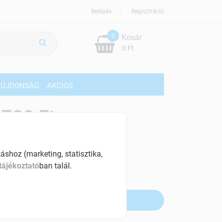
Belépés
Regisztráció
0
Kosár
0 Ft
ÚJDONSÁG
AKCIÓS
739 Ft
% ÁFÁ-val , [5478 Ft/l]
shoz (marketing, statisztika,
szletinformáció:
tájékoztató
ban talál.
fogyott
Értesítést kérek, ha beérkezik