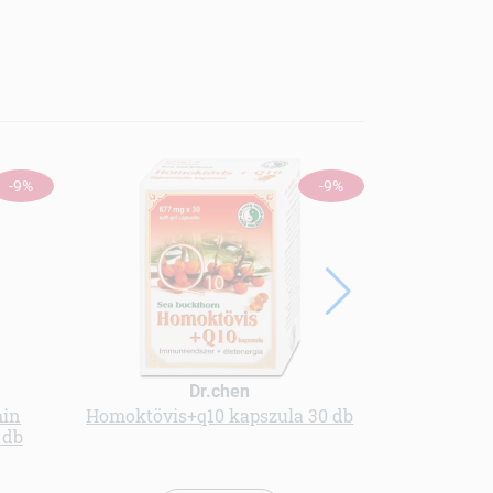
-9%
-9%
Dr.chen
min
Homoktövis+q10 kapszula 30 db
Multivitam
 db