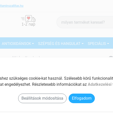
itaminszallitas.hu
Termék
keresés
ANTIOXIDÁNSOK
SZÉPSÉG ÉS HANGULAT
SPECIÁLIS
2
Márka:
Kombucha
Kombucha Tea koncentrátum
500 ml
27
Emésztés segítő készítmény
ez szükséges cookie-kat használ. Szélesebb körű funkcionalitá
Ké
at engedélyezhet. Részletesebb információkat az
Adatkezelési 
Tartalom: 500 ml
El
Segíti az egészséges súlycsökkentést
Beállítások módosítása
Elfogadom
Méregtelenítő hatású
Vitalizáló