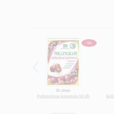
-9%
Dr.chen
Pollengrape kapszula 60 db
koll