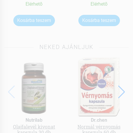
Elérhetõ
Elérhetõ
Kosárba teszem
Kosárba teszem
NEKED AJÁNLJUK
Nutrilab
Dr.chen
Olajfalevél kivonat
Normál vérnyomás
kapszula 30 db
kapszula 60 db