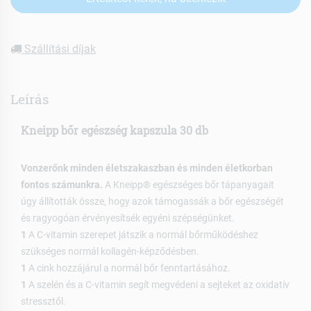
Szállítási díjak
Leírás
Kneipp bőr egészség kapszula 30 db
Vonzerőnk minden életszakaszban és minden életkorban
fontos számunkra.
A Kneipp® egészséges bőr tápanyagait
úgy állították össze, hogy azok támogassák a bőr egészségét
és ragyogóan érvényesítsék egyéni szépségünket.
1
A C-vitamin szerepet játszik a normál bőrműködéshez
szükséges normál kollagén-képződésben.
1
A cink hozzájárul a normál bőr fenntartásához.
1
A szelén és a C-vitamin segít megvédeni a sejteket az oxidatív
stressztől.