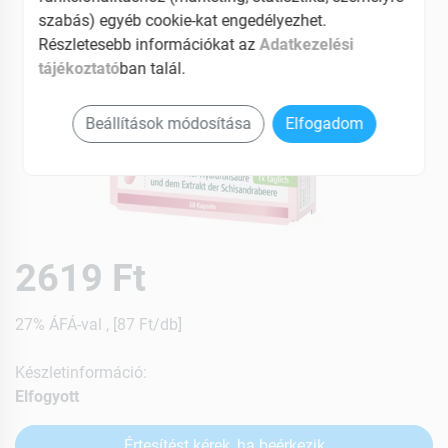
szabás) egyéb cookie-kat engedélyezhet.
Részletesebb információkat az
Adatkezelési
tájékoztató
ban talál.
Beállítások módosítása
Elfogadom
2619 Ft
27% ÁFÁ-val , [87 Ft/db]
Készletinformáció:
Elfogyott
Értesítést kérek, ha beérkezik