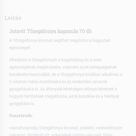
Leírás
Jutavit Tőzegáfonya kapszula 70 db
A Tőzegáfonya kivonat segíthet megőrizni a húgyutak
egészségét.
Általában a tőzegáfonyát a húgyhólyag és a vese
egészségének megőrzésére, valamint azok betegségeinek
kezelésére használják, de a tőzegáfonya kiválóan alkalmas a
C-vitamin hiány enyhítésére és az emésztési zavarok
gyógyítására is. Az áfonyalé lehetséges előnyei lehetnek a
húgyúti fertőzések megelőzése, azok kezelése és a fekélyek
gyógyítása is.
Összetevők:
napraforgóolaj, tőzegáfonya kivonat, zselatin, nedvesítőszer
(glicerin), tisztított víz, színezékek (vörös vas-oxid, titán-