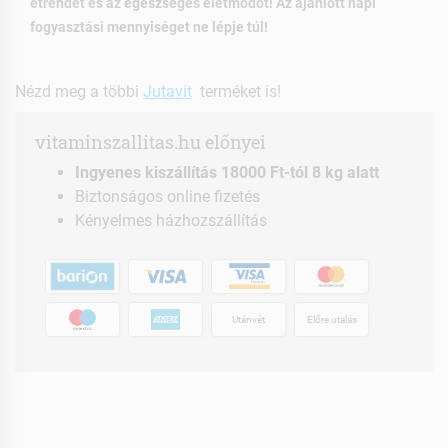
étrendet és az egészséges életmódot! Az ajánlott napi
fogyasztási mennyiséget ne lépje túl!
Nézd meg a többi
Jutavit
terméket is!
vitaminszallitas.hu előnyei
Ingyenes kiszállítás 18000 Ft-tól 8 kg alatt
Biztonságos online fizetés
Kényelmes házhozszállítás
Utánvét
Előre utalás