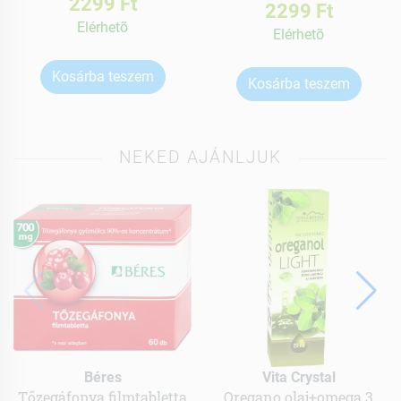
2299 Ft
2299 Ft
Elérhetõ
Elérhetõ
Kosárba teszem
Kosárba teszem
NEKED AJÁNLJUK
Béres
Vita Crystal
Tőzegáfonya filmtabletta
Oregano olaj+omega 3