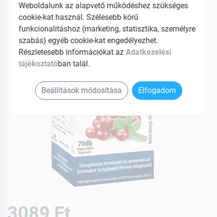
EAN: 5999882716732
Weboldalunk az alapvető működéshez szükséges
cookie-kat használ. Szélesebb körű
funkcionalitáshoz (marketing, statisztika, személyre
szabás) egyéb cookie-kat engedélyezhet.
Részletesebb információkat az
Adatkezelési
tájékoztató
ban talál.
Beállítások módosítása
Elfogadom
3089 Ft