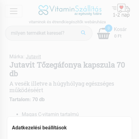
menu
vitaminok és étrendkiegészítők webáruháza
Termék
0
Kosár
keresés
0 Ft
Márka:
Jutavit
Jutavit Tőzegáfonya kapszula 70
db
A vesék illetve a húgyhólyag egészséges
működéséért
Tartalom: 70 db
Magas C-vitamin tartalmú
Emésztési zavarok enyhítésére
Adatkezelési beállítások
Húgyúti fertőzések megelőzésére