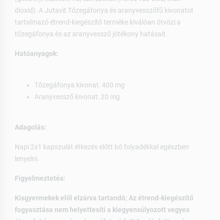
dioxid). A Jutavit Tőzegáfonya és aranyvesszőfű kivonatot
tartalmazó étrend-kiegészítő terméke kiválóan ötvözi a
tőzegáfonya és az aranyvessző jótékony hatásait.
Hatóanyagok:
Tőzegáfonya kivonat: 400 mg
Aranyvessző kivonat: 20 mg
Adagolás:
Napi 2x1 kapszulát étkezés előtt bő folyadékkal egészben
lenyelni.
Figyelmeztetés:
Kisgyermekek elől elzárva tartandó; Az étrend-kiegészítő
fogyasztása nem helyettesíti a kiegyensúlyozott vegyes