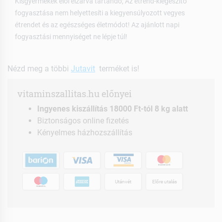
Kisgyermekek elől elzárva tartandó; Az étrend-kiegészítő
fogyasztása nem helyettesíti a kiegyensúlyozott vegyes
étrendet és az egészséges életmódot! Az ajánlott napi
fogyasztási mennyiséget ne lépje túl!
Nézd meg a többi
Jutavit
terméket is!
vitaminszallitas.hu előnyei
Ingyenes kiszállítás 18000 Ft-tól 8 kg alatt
Biztonságos online fizetés
Kényelmes házhozszállítás
Utánvét
Előre utalás