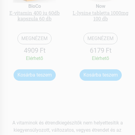
BioCo
Now
E-vitamin 400 iu 60db
L-lysine tabletta 1000mg
kapszula 60 db
100 db
MEGNÉZEM
MEGNÉZEM
4909 Ft
6179 Ft
Elérhetõ
Elérhetõ
Kosárba teszem
Kosárba teszem
A vitaminok és étrendkiegészítők nem helyettesítik a
kiegyensúlyozott, változatos, vegyes étrendet és az