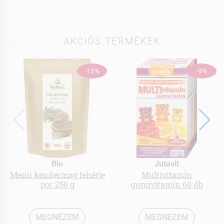
AKCIÓS TERMÉKEK
-10%
-9%
Bio
Jutavit
Menü kendermag fehérje
Multivitamin
por 250 g
gumivitamin 60 db
MEGNÉZEM
MEGNÉZEM