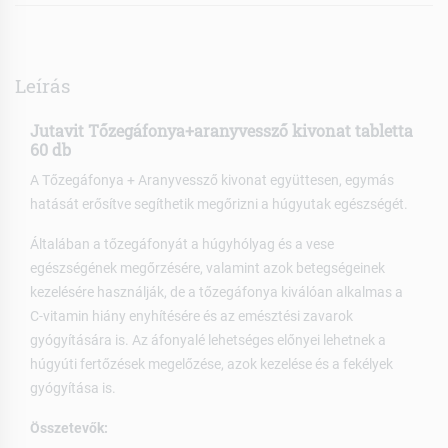
Leírás
Jutavit Tőzegáfonya+aranyvessző kivonat tabletta
60 db
A Tőzegáfonya + Aranyvessző kivonat együttesen, egymás
hatását erősítve segíthetik megőrizni a húgyutak egészségét.
Általában a tőzegáfonyát a húgyhólyag és a vese
egészségének megőrzésére, valamint azok betegségeinek
kezelésére használják, de a tőzegáfonya kiválóan alkalmas a
C-vitamin hiány enyhítésére és az emésztési zavarok
gyógyítására is. Az áfonyalé lehetséges előnyei lehetnek a
húgyúti fertőzések megelőzése, azok kezelése és a fekélyek
gyógyítása is.
Összetevők: