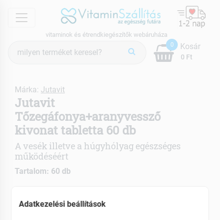
menu
vitaminok és étrendkiegészítők webáruháza
Termék
0
Kosár
keresés
0 Ft
Márka:
Jutavit
Jutavit
Tőzegáfonya+aranyvessző
kivonat tabletta 60 db
A vesék illetve a húgyhólyag egészséges
működéséért
Tartalom: 60 db
Magas C-vitamin tartalmú
Adatkezelési beállítások
Emésztési zavarok enyhítésére
Húgyúti fertőzések megelőzésére