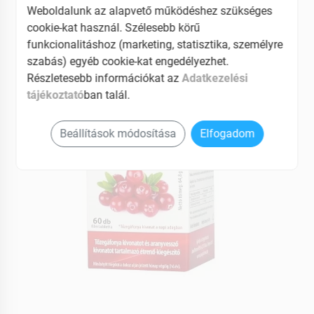
Weboldalunk az alapvető működéshez szükséges
EAN: 5999887073434
cookie-kat használ. Szélesebb körű
funkcionalitáshoz (marketing, statisztika, személyre
szabás) egyéb cookie-kat engedélyezhet.
Részletesebb információkat az
Adatkezelési
tájékoztató
ban talál.
Beállítások módosítása
Elfogadom