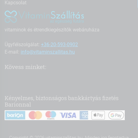
Kapcsolat
vitaminok és étrendkiegészítők webáruháza
Ügyfélszolgálat:
+36-20-593-0902
E-mail:
info@vitaminszallitas.hu
Kövess minket:
Kényelmes, biztonságos bankkártyás fizetés
Barionnal
Copyright © 2026 vitaminszallitas.hu. Minden jog fenntartva