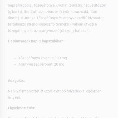
napraforgóolaj, tőzegáfonya kivonat, zselatin, nedvesítőszer
(glicerin), tisztított víz, színezékek (vörös vas-oxid, titán-
dioxid). A Jutavit Tőzegáfonya és aranyvesszőfű kivonatot
tartalmazó étrend-kiegészítő terméke kiválóan ötvözi a
tőzegáfonya és az aranyvessző jótékony hatásait.
Hatóanyagok napi 2 kapszulában:
Tőzegáfonya kivonat: 800 mg
Aranyvessző kivonat: 20 mg
Adagolás:
Napi 2 filmtablettát étkezés előtt bő folyadékkal egészben
lenyelni.
Figyelmeztetés: