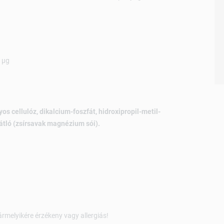
 µg
s cellulóz, dikalcium-foszfát, hidroxipropil-metil-
gátló (zsírsavak magnézium sói).
rmelyikére érzékeny vagy allergiás!