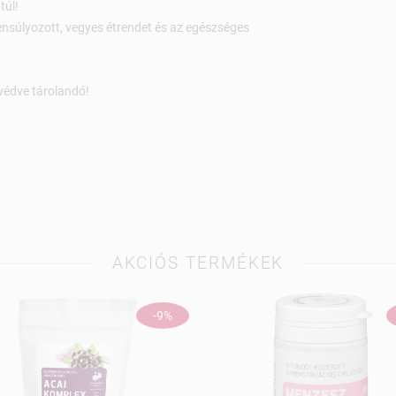
túl!
yensúlyozott, vegyes étrendet és az egészséges
védve tárolandó!
AKCIÓS TERMÉKEK
-9%