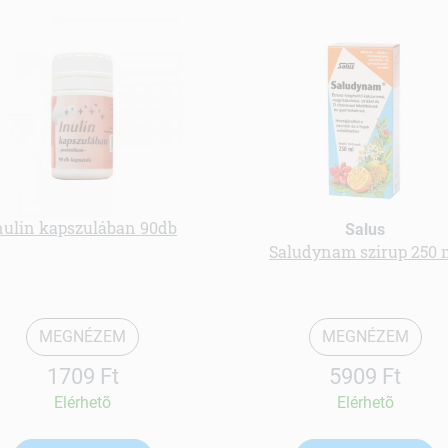
nulin kapszulában 90db
Salus
Saludynam szirup 250 
MEGNÉZEM
MEGNÉZEM
1709 Ft
5909 Ft
Elérhetõ
Elérhetõ