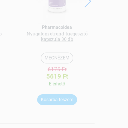
Pharmacoidea
b
Nyugalom étrend-kiegészítő
Vörös s
kapszula 30 db
őr
MEGNÉZEM
6175 Ft
5619 Ft
Elérhetõ
Kosárba teszem
Ko