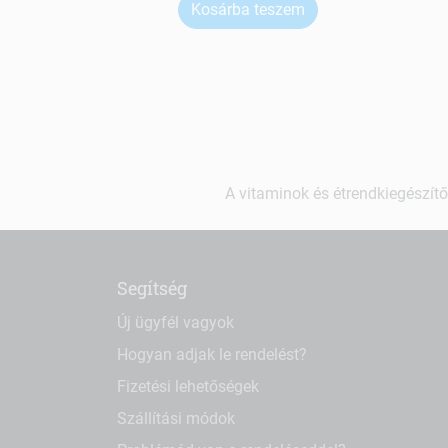
Kosárba teszem
A vitaminok és étrendkiegészítő
Segítség
Új ügyfél vagyok
Hogyan adjak le rendelést?
Fizetési lehetőségek
Szállítási módok