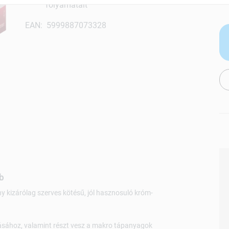
folyamatait
EAN: 5999887073328
b
y kizárólag szerves kötésű, jól hasznosuló króm-
tásához, valamint részt vesz a makro tápanyagok