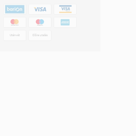
Utánvét
Előre utalás