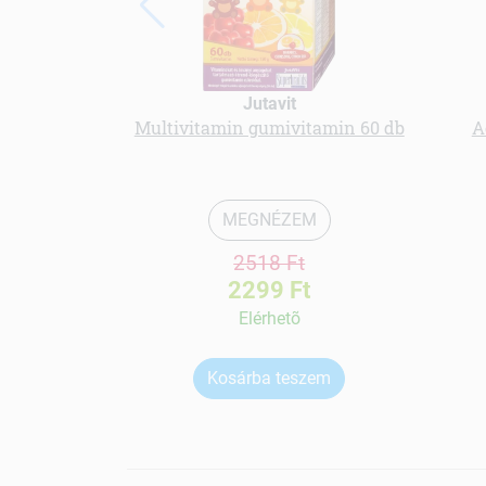
Jutavit
Multivitamin gumivitamin 60 db
A
MEGNÉZEM
2518 Ft
2299 Ft
Elérhetõ
Kosárba teszem