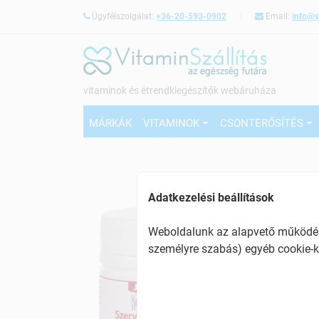
Ügyfélszolgálat:
+36-20-593-0902
Email:
info@v
vitaminok és étrendkiegészítők webáruháza
MÁRKÁK
VITAMINOK
CSONTERŐSÍTÉS
Adatkezelési beállítások
Weboldalunk az alapvető működésh
személyre szabás) egyéb cookie-k