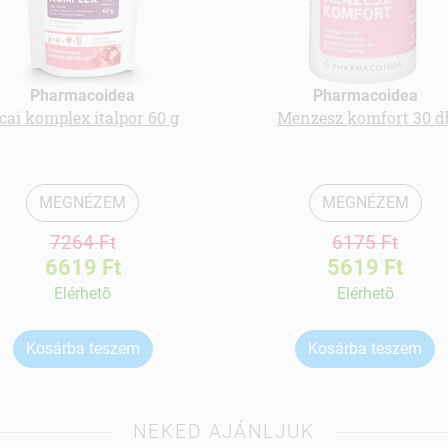
Pharmacoidea
Pharmacoidea
cai komplex italpor 60 g
Menzesz komfort 30 d
MEGNÉZEM
MEGNÉZEM
7264 Ft
6175 Ft
6619 Ft
5619 Ft
Elérhetõ
Elérhetõ
Kosárba teszem
Kosárba teszem
NEKED AJÁNLJUK