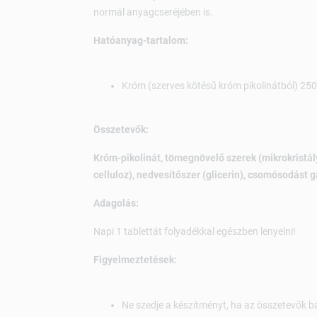
normál anyagcseréjében is.
Hatóanyag-tartalom:
Króm (szerves kötésű króm pikolinátból) 250
Összetevők:
Króm-pikolinát, tömegnövelő szerek (mikrokristályo
celluloz), nedvesítőszer (glicerin), csomósodást 
Adagolás:
Napi 1 tablettát folyadékkal egészben lenyelni!
Figyelmeztetések:
Ne szedje a készítményt, ha az összetevők bá