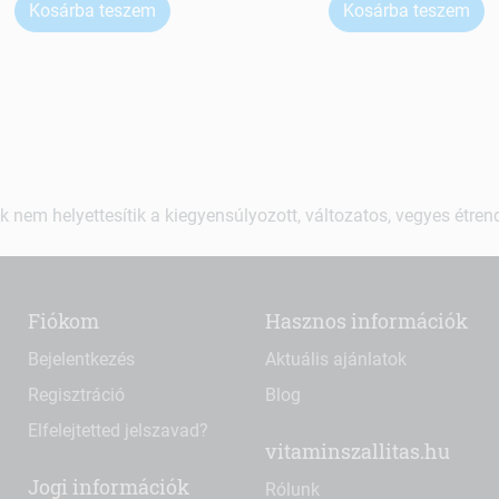
Kosárba teszem
Kosárba teszem
k nem helyettesítik a kiegyensúlyozott, változatos, vegyes étre
Fiókom
Hasznos információk
Bejelentkezés
Aktuális ajánlatok
Regisztráció
Blog
Elfelejtetted jelszavad?
vitaminszallitas.hu
Jogi információk
Rólunk