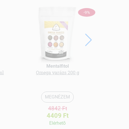
-9%
Mentalfitol
ml
Omega varázs 200 g
a-vitamin 
ka
MEGNÉZEM
4842 Ft
4409 Ft
Elérhetõ