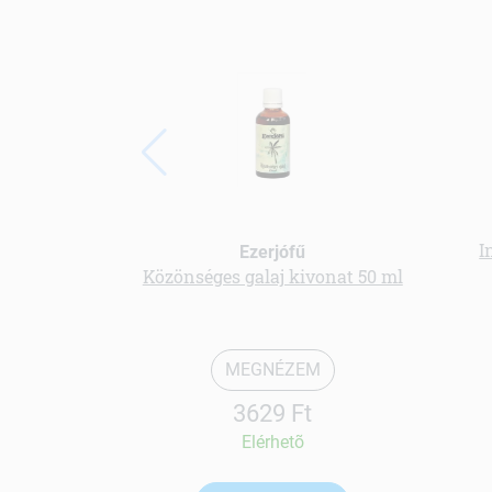
I
Ezerjófű
Közönséges galaj kivonat 50 ml
MEGNÉZEM
3629 Ft
Elérhetõ