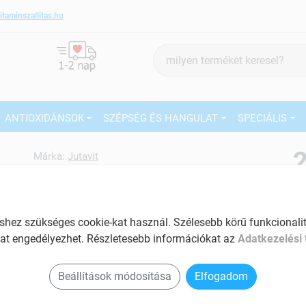
itaminszallitas.hu
Termék
keresés
ANTIOXIDÁNSOK
SZÉPSÉG ÉS HANGULAT
SPECIÁLIS
2
Márka:
Jutavit
Jutavit Szerves króm 250ug
tabletta 100 db
27
Króm tartalmú étrend kiegésztő
ez szükséges cookie-kat használ. Szélesebb körű funkcionalitá
Ké
Tartalom: 100 db
at engedélyezhet. Részletesebb információkat az
Adatkezelési 
El
Hozzájárul a normál vércukorszint
Am
Beállítások módosítása
Elfogadom
fenntartásához
a v
Javítja a szervezet anyagcsere