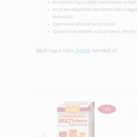
Az ajánlott fogyasztási mennyiséget ne lépje 
Az étrend-kiegészítő nem helyettesíti a kieg
életmódot!
Gyermekek elől elzárva tartandó!
Szobahőmérsékleten, száraz helyen, fénytől 
Nézd meg a többi
Jutavit
terméket is!
-9%