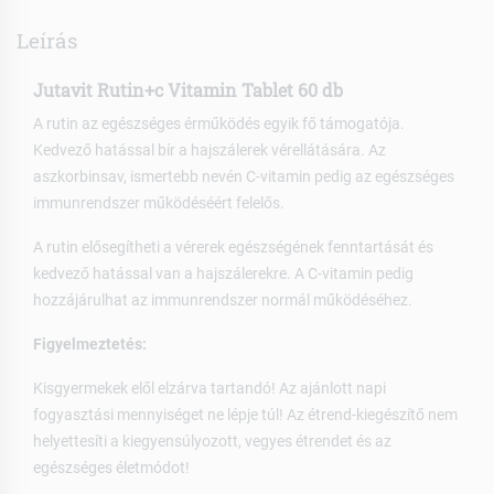
Leírás
Jutavit Rutin+c Vitamin Tablet 60 db
A rutin az egészséges érműködés egyik fő támogatója.
Kedvező hatással bír a hajszálerek vérellátására. Az
aszkorbinsav, ismertebb nevén C-vitamin pedig az egészséges
immunrendszer működéséért felelős.
A rutin elősegítheti a vérerek egészségének fenntartását és
kedvező hatással van a hajszálerekre. A C-vitamin pedig
hozzájárulhat az immunrendszer normál működéséhez.
Figyelmeztetés:
Kisgyermekek elől elzárva tartandó! Az ajánlott napi
fogyasztási mennyiséget ne lépje túl! Az étrend-kiegészítő nem
helyettesíti a kiegyensúlyozott, vegyes étrendet és az
egészséges életmódot!