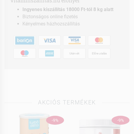
vitaminszallitas.hu előnyei
Ingyenes kiszállítás 18000 Ft-tól 8 kg alatt
Biztonságos online fizetés
Kényelmes házhozszállítás
Utánvét
Előre utalás
AKCIÓS TERMÉKEK
-9%
-9%