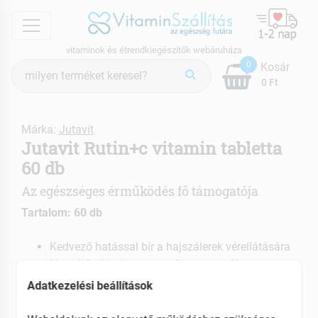
menu
vitaminok és étrendkiegészítők webáruháza
Termék
0
Kosár
keresés
0 Ft
Márka:
Jutavit
Jutavit Rutin+c vitamin tabletta
60 db
Az egészséges érműködés fő támogatója
Tartalom: 60 db
Kedvező hatással bír a hajszálerek vérellátására
Hozzájárul az immunrendszer normál
működéséhez
Adatkezelési beállítások
EAN: 5999882716664