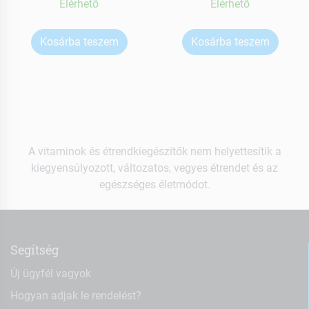
Elérhetõ
Elérhetõ
Kosárba teszem
Kosárba teszem
A vitaminok és étrendkiegészítők nem helyettesítik a
kiegyensúlyozott, változatos, vegyes étrendet és az
egészséges életmódot.
Segítség
Új ügyfél vagyok
Hogyan adjak le rendelést?