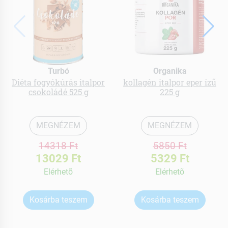
Turbó
Organika
Diéta fogyókúrás italpor
kollagén italpor eper ízű
csokoládé 525 g
225 g
MEGNÉZEM
MEGNÉZEM
14318 Ft
5850 Ft
13029 Ft
5329 Ft
Elérhetõ
Elérhetõ
Kosárba teszem
Kosárba teszem