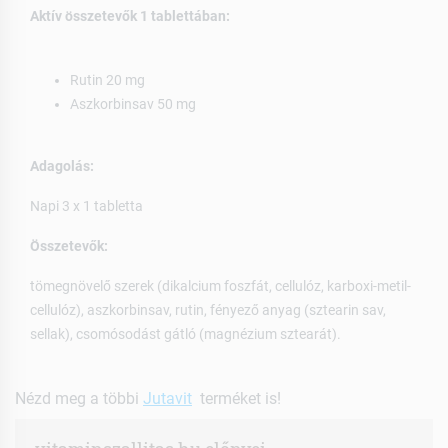
Aktív összetevők 1 tablettában:
Rutin 20 mg
Aszkorbinsav 50 mg
Adagolás:
Napi 3 x 1 tabletta
Összetevők:
tömegnövelő szerek (dikalcium foszfát, cellulóz, karboxi-metil-
cellulóz), aszkorbinsav, rutin, fényező anyag (sztearin sav,
sellak), csomósodást gátló (magnézium sztearát).
Nézd meg a többi
Jutavit
terméket is!