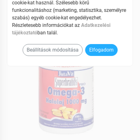
cookie-kat használ. Szélesebb körű
fenntartásához
funkcionalitáshoz (marketing, statisztika, személyre
szabás) egyéb cookie-kat engedélyezhet.
EAN: 5999882307541
Részletesebb információkat az
Adatkezelési
tájékoztató
ban talál.
Beállítások módosítása
Elfogadom