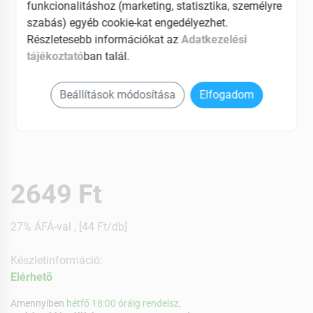
funkcionalitáshoz (marketing, statisztika, személyre
szabás) egyéb cookie-kat engedélyezhet.
Részletesebb információkat az
Adatkezelési
tájékoztató
ban talál.
Beállítások módosítása
Elfogadom
2649 Ft
27% ÁFÁ-val , [44 Ft/db]
Készletinformáció:
Elérhetõ
Amennyiben
hétfő 18:00 óráig rendelsz,