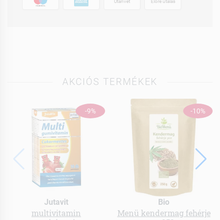
Utánvét
Előre utalás
AKCIÓS TERMÉKEK
-9%
-10%
Jutavit
Bio
multivitamin
Menü kendermag fehérje