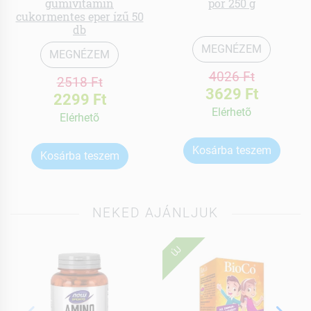
gumivitamin
por 250 g
cukormentes eper ízű 50
db
MEGNÉZEM
MEGNÉZEM
4026 Ft
2518 Ft
3629 Ft
2299 Ft
Elérhetõ
Elérhetõ
Kosárba teszem
Kosárba teszem
NEKED AJÁNLJUK
ÚJ