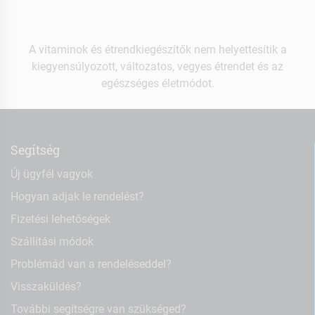
A vitaminok és étrendkiegészítők nem helyettesítik a
kiegyensúlyozott, változatos, vegyes étrendet és az
egészséges életmódot.
Segítség
Új ügyfél vagyok
Hogyan adjak le rendelést?
Fizetési lehetőségek
Szállítási módok
Problémád van a rendeléseddel?
Visszaküldés?
További segítségre van szükséged?