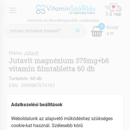
menu
vitaminok és étrendkiegészítők webáruháza
Termék
0
Kosár
keresés
0 Ft
Márka:
Jutavit
Jutavit magnézium 375mg+b6
vitamin filmtabletta 60 db
Tartalom: 60 db
EAN: 5999887074783
Adatkezelési beállítások
Weboldalunk az alapvető működéshez szükséges
cookie-kat használ. Szélesebb körű