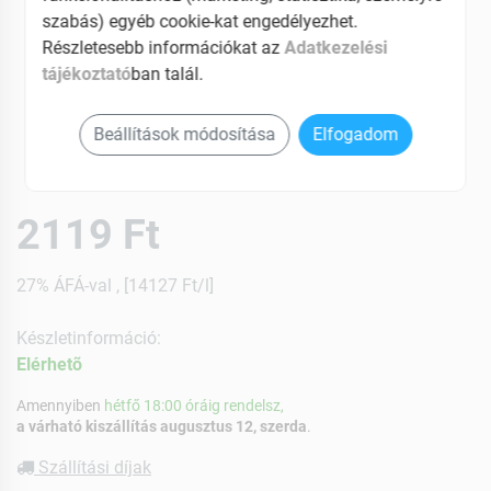
szabás) egyéb cookie-kat engedélyezhet.
Részletesebb információkat az
Adatkezelési
tájékoztató
ban talál.
Beállítások módosítása
Elfogadom
2119 Ft
27% ÁFÁ-val , [14127 Ft/l]
Készletinformáció:
Elérhetõ
Amennyiben
hétfő 18:00 óráig rendelsz,
a várható kiszállítás augusztus 12, szerda
.
Szállítási díjak