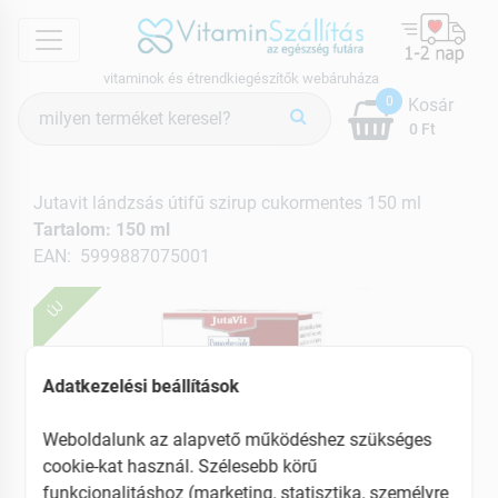
menu
vitaminok és étrendkiegészítők webáruháza
Termék
0
Kosár
keresés
0 Ft
Jutavit lándzsás útifű szirup cukormentes 150 ml
Tartalom: 150 ml
EAN: 5999887075001
ÚJ
Adatkezelési beállítások
Weboldalunk az alapvető működéshez szükséges
cookie-kat használ. Szélesebb körű
funkcionalitáshoz (marketing, statisztika, személyre