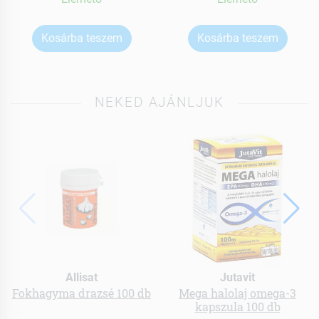
Kosárba teszem
Kosárba teszem
NEKED AJÁNLJUK
Allisat
Jutavit
Fokhagyma drazsé 100 db
Mega halolaj omega-3
kapszula 100 db