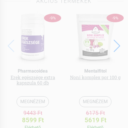
AKCIÓS TERMÉKEK
-9%
-9%
Pharmacoidea
Mentalfitol
Erek egészsége extra
Noni komplex por 100 g
kapszula 60 db
MEGNÉZEM
MEGNÉZEM
9443 Ft
6175 Ft
8599 Ft
5619 Ft
Elérhetõ
Elérhetõ