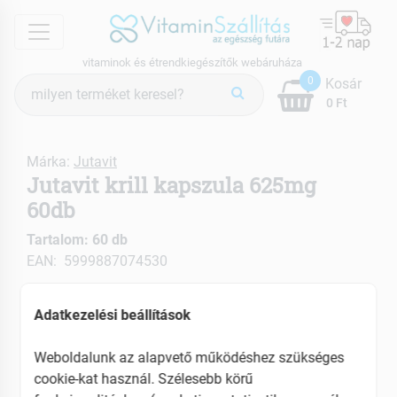
menu
vitaminok és étrendkiegészítők webáruháza
Termék
0
Kosár
keresés
0 Ft
Márka:
Jutavit
Jutavit krill kapszula 625mg
60db
Tartalom: 60 db
EAN: 5999887074530
Adatkezelési beállítások
Weboldalunk az alapvető működéshez szükséges
cookie-kat használ. Szélesebb körű