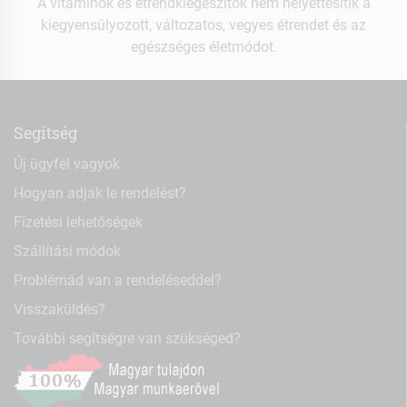
A vitaminok és étrendkiegészítők nem helyettesítik a
kiegyensúlyozott, változatos, vegyes étrendet és az
egészséges életmódot.
Segítség
Új ügyfél vagyok
Hogyan adjak le rendelést?
Fizetési lehetőségek
Szállítási módok
Problémád van a rendeléseddel?
Visszaküldés?
További segítségre van szükséged?