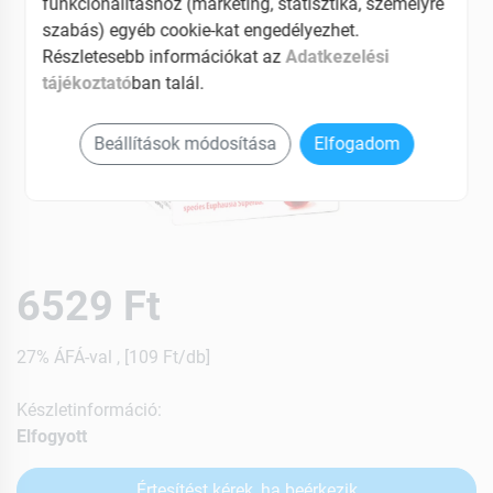
funkcionalitáshoz (marketing, statisztika, személyre
szabás) egyéb cookie-kat engedélyezhet.
Részletesebb információkat az
Adatkezelési
tájékoztató
ban talál.
Beállítások módosítása
Elfogadom
6529 Ft
27% ÁFÁ-val , [109 Ft/db]
Készletinformáció:
Elfogyott
Értesítést kérek, ha beérkezik