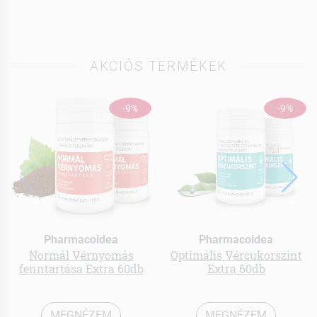
AKCIÓS TERMÉKEK
-9%
-9%
Pharmacoidea
Pharmacoidea
Normál Vérnyomás
Optimális Vércukorszint
fenntartása Extra 60db
Extra 60db
MEGNÉZEM
MEGNÉZEM