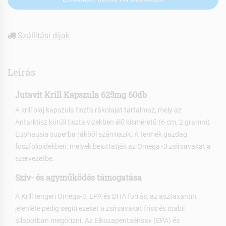
Szállítási díjak
Leírás
Jutavit Krill Kapszula 625mg 60db
A krill olaj kapszula tiszta rákolajat tartalmaz, mely az
Antarktisz körüli tiszta vizekben élő kisméretű (6 cm, 2 gramm)
Euphausia superba rákből származik. A termék gazdag
foszfolipidekben, melyek bejuttatják az Omega -3 zsírsavakat a
szervezetbe.
Szív- és agyműködés támogatása
A Krill tengeri Omega-3, EPA és DHA forrás, az asztaxantin
jelenléte pedig segíti ezeket a zsírsavakat friss és stabil
állapotban megőrizni. Az Eikozapentaénsav (EPA) és