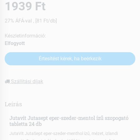
1939 Ft
27% ÁFÁ-val , [81 Ft/db]
Készletinformáció:
Elfogyott
Értesítést kérek, ha beérkezik
Szállítási díjak
Leírás
Jutavit Jutasept eper-szeder-mentol ízű szopogató
tabletta 24 db
JutaVit JutaSept eper-szeder-menthol ízű, mézet, izlandi