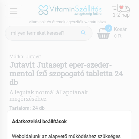
menu
vitaminok és étrendkiegészítők webáruháza
Termék
0
Kosár
keresés
0 Ft
Márka:
Jutavit
Jutavit Jutasept eper-szeder-
mentol ízű szopogató tabletta 24
db
A légutak normál állapotának
megőrzéséhez
Tartalom: 24 db
Adatkezelési beállítások
Nyugtatja a torkot, a garatot és a hangszálakat
Immunerősítő hatású
Weboldalunk az alapvető működéshez szükséges
C-vitamint is tartalmaz