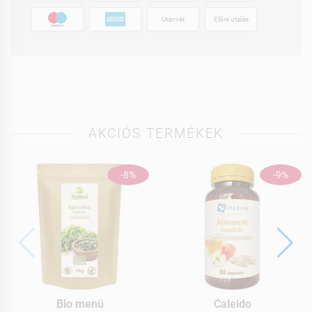
Utánvét
Előre utalás
AKCIÓS TERMÉKEK
-8%
-9%
Bio menü
Caleido