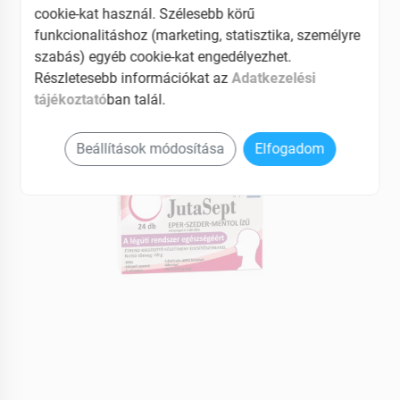
cookie-kat használ. Szélesebb körű
EAN: 5999887073885
funkcionalitáshoz (marketing, statisztika, személyre
szabás) egyéb cookie-kat engedélyezhet.
Részletesebb információkat az
Adatkezelési
tájékoztató
ban talál.
Beállítások módosítása
Elfogadom