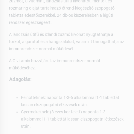
zuzmót, C-vitamint, lándzsás útifű kivonatot, mentolt és
rozmaring olajat tartalmazó étrend-kiegészítő szopogató
tabletta édesítőszerekkel, 24 db-os kiszerelésben a légúti
rendszer egészségéért.
A lándzsás útifű és izlandi zuzmó kivonat nyugtathatja a
torkot, a garatot és a hangszálakat, valamint támogathatja az
immunrendszer normál működését.
A C-vitamin hozzájárul az immunrendszer normál
működéséhez.
Adagolás:
Felnőtteknek: naponta 1-3-6 alkalommal 1-1 tablettát
lassan elszopogatni étkezések után.
Gyermekeknek: (3 éves kor felett) naponta 1-3
alkalommal 1-1 tablettát lassan elszopogatni étkezések
után.