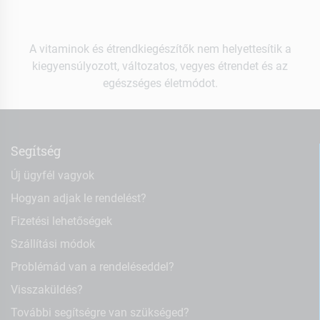
A vitaminok és étrendkiegészítők nem helyettesítik a
kiegyensúlyozott, változatos, vegyes étrendet és az
egészséges életmódot.
Segítség
Új ügyfél vagyok
Hogyan adjak le rendelést?
Fizetési lehetőségek
Szállítási módok
Problémád van a rendeléseddel?
Visszaküldés?
További segítségre van szükséged?