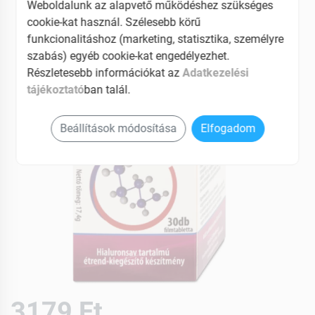
Weboldalunk az alapvető működéshez szükséges
EAN: 5999887073717
cookie-kat használ. Szélesebb körű
funkcionalitáshoz (marketing, statisztika, személyre
szabás) egyéb cookie-kat engedélyezhet.
Részletesebb információkat az
Adatkezelési
tájékoztató
ban talál.
Beállítások módosítása
Elfogadom
3179 Ft