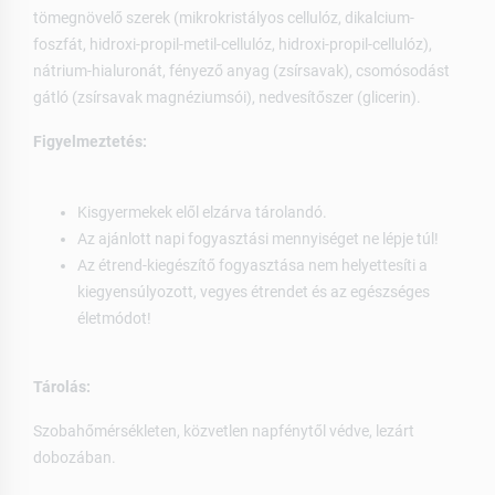
tömegnövelő szerek (mikrokristályos cellulóz, dikalcium-
foszfát, hidroxi-propil-metil-cellulóz, hidroxi-propil-cellulóz),
nátrium-hialuronát, fényező anyag (zsírsavak), csomósodást
gátló (zsírsavak magnéziumsói), nedvesítőszer (glicerin).
Figyelmeztetés:
Kisgyermekek elől elzárva tárolandó.
Az ajánlott napi fogyasztási mennyiséget ne lépje túl!
Az étrend-kiegészítő fogyasztása nem helyettesíti a
kiegyensúlyozott, vegyes étrendet és az egészséges
életmódot!
Tárolás:
Szobahőmérsékleten, közvetlen napfénytől védve, lezárt
dobozában.