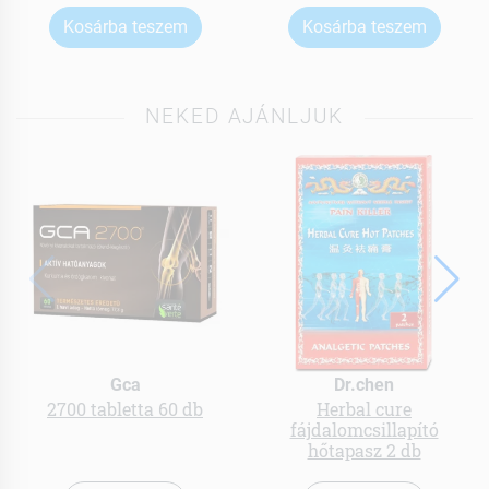
Kosárba teszem
Kosárba teszem
NEKED AJÁNLJUK
Gca
Dr.chen
2700 tabletta 60 db
Herbal cure
fájdalomcsillapító
hőtapasz 2 db