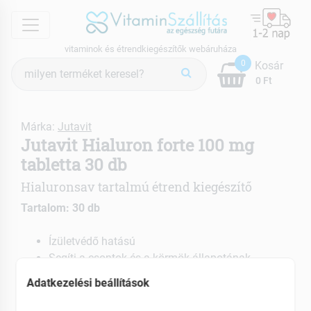
menu
vitaminok és étrendkiegészítők webáruháza
Termék
0
Kosár
keresés
0 Ft
Márka:
Jutavit
Jutavit Hialuron forte 100 mg
tabletta 30 db
Hialuronsav tartalmú étrend kiegészítő
Tartalom: 30 db
Ízületvédő hatású
Segíti a csontok és a körmök állapotának
fenntartását
Adatkezelési beállítások
Lassítja az öregedést