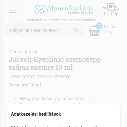
menu
vitaminok és étrendkiegészítők webáruháza
Termék
0
Kosár
keresés
0 Ft
Márka:
Jutavit
Jutavit Eyeclinic szemcsepp
száraz szemre 10 ml
Szemcsepp száraz szemre
Tartalom: 10 ml
Nyugtatja és hidratálja a szemet
Enyhíti a száraz környezet kellemetlen tüneteit
Adatkezelési beállítások
EAN: 5999887073151