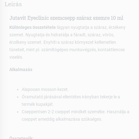
Leírás
Jutavit Eyeclinic szemcsepp száraz szemre 10 ml
Különleges összetétele
lágyan nyugtatja a száraz, érzékeny
szemet. Nyugtatja és hidratálja a fáradt, száraz, vörös,
érzékeny szemet. Enyhíti a száraz környezet kellemetlen
tüneteit, mint pl. számítógépes munkavégzés, kontaktlencse
viselés.
Alkalmazás
Alaposan mosson kezet.
Óramutató járásával ellentétes irányban tekerje le a
termék kupakját.
Cseppentsen 2-2 cseppet mindkét szemébe. Használja a
cseppet ameddig alkalmazása szükséges.
Összetevők: