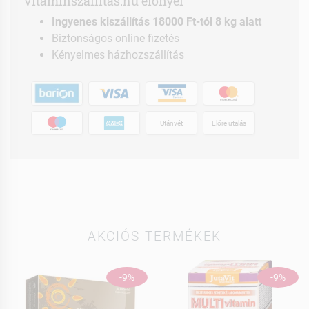
vitaminszallitas.hu előnyei
Ingyenes kiszállítás 18000 Ft-tól 8 kg alatt
Biztonságos online fizetés
Kényelmes házhozszállítás
Utánvét
Előre utalás
AKCIÓS TERMÉKEK
-9%
-9%