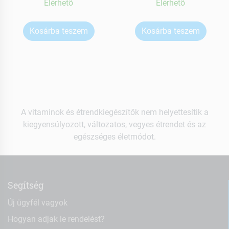
Elérhetõ
Elérhetõ
Kosárba teszem
Kosárba teszem
A vitaminok és étrendkiegészítők nem helyettesítik a
kiegyensúlyozott, változatos, vegyes étrendet és az
egészséges életmódot.
Segítség
Új ügyfél vagyok
Hogyan adjak le rendelést?