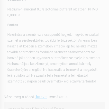
Nátrium-hialuronát 0,3% izotóniás pufferelt oldatban, PHMB
0,0001%.
Fontos
Ne érintse a szeméhez a cseppentő hegyét, megvédve ezáltal
szemét a sérülésektől és további fertőzésektől. Amennyiben
használat közben a szemében irritáció lép fel, ne alkalmazza
tovább a terméket és forduljon szemész szakorvoshoz! Ne
használják többen ugyanazt a terméket! Ne nyelje le a cseppet!
Ne használja a készítményt, amennyiben annak bármely
összetevőjére allergiás! Ne használja a terméket a megadott
lejárati időn túl! Használja fel a terméket a felnyitástól
számított 90 napon belül! Gyermekek elől elzárva tartandó!
Nézd meg a többi
Jutavit
terméket is!