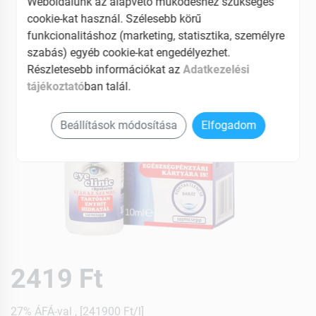
Weboldalunk az alapvető működéshez szükséges
cookie-kat használ. Szélesebb körű
funkcionalitáshoz (marketing, statisztika, személyre
szabás) egyéb cookie-kat engedélyezhet.
Részletesebb információkat az
Adatkezelési
tájékoztató
ban talál.
Beállítások módosítása
Elfogadom
2419 Ft
27% ÁFÁ-val , [241900 Ft/l]